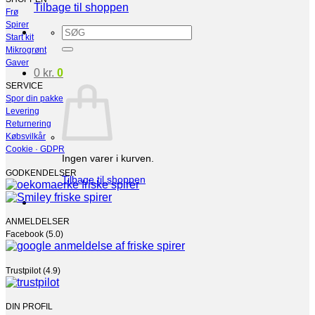
Tilbage til shoppen
Frø
Spirer
Søg
Start kit
efter:
Mikrogrønt
Gaver
0
kr.
0
SERVICE
Spor din pakke
Levering
Returnering
Købsvilkår
Cookie · GDPR
Ingen varer i kurven.
GODKENDELSER
Tilbage til shoppen
ANMELDELSER
Facebook (5.0)
Trustpilot (4.9)
DIN PROFIL