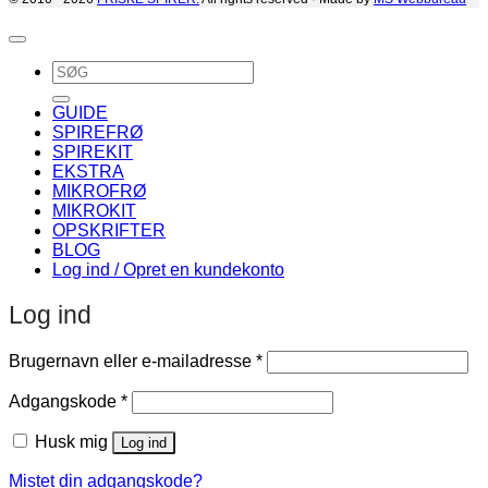
Søg
efter:
GUIDE
SPIREFRØ
SPIREKIT
EKSTRA
MIKROFRØ
MIKROKIT
OPSKRIFTER
BLOG
Log ind / Opret en kundekonto
Log ind
Påkrævet
Brugernavn eller e-mailadresse
*
Påkrævet
Adgangskode
*
Husk mig
Log ind
Mistet din adgangskode?