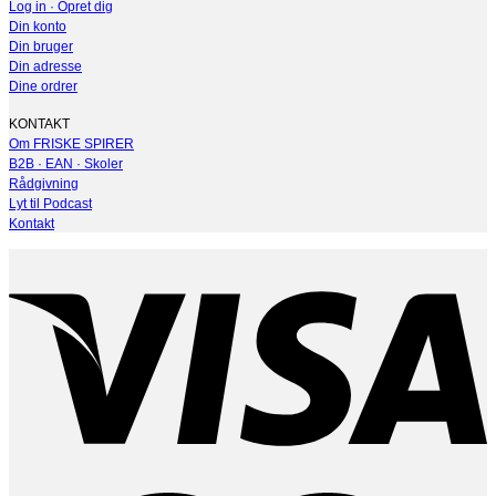
Log in · Opret dig
Din konto
Din bruger
Din adresse
Dine ordrer
KONTAKT
Om FRISKE SPIRER
B2B · EAN · Skoler
Rådgivning
Lyt til Podcast
Kontakt
V