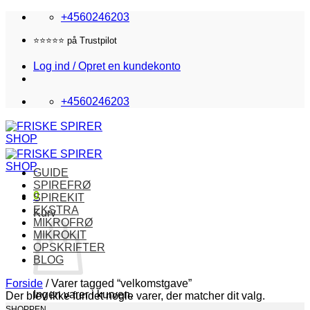
Fortsæt
+4560246203
til
indhold
⭐️⭐️⭐️⭐️⭐️ på Trustpilot
Log ind / Opret en kundekonto
+4560246203
GUIDE
SPIREFRØ
0
SPIREKIT
EKSTRA
Kurv
MIKROFRØ
MIKROKIT
OPSKRIFTER
BLOG
Forside
/
Varer tagged “velkomstgave”
Ingen varer i kurven.
Der blev ikke fundet nogle varer, der matcher dit valg.
SHOPPEN