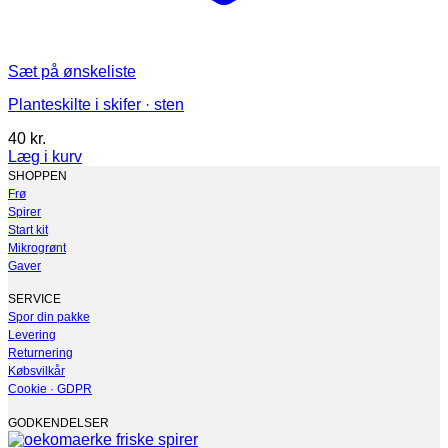
Sæt på ønskeliste
Planteskilte i skifer · sten
40
kr.
Læg i kurv
Dette
SHOPPEN
vare
Frø
har
Spirer
flere
Start kit
varianter.
Mikrogrønt
Mulighederne
Gaver
kan
vælges
SERVICE
på
Spor din pakke
varesiden
Levering
Returnering
Købsvilkår
Cookie · GDPR
GODKENDELSER