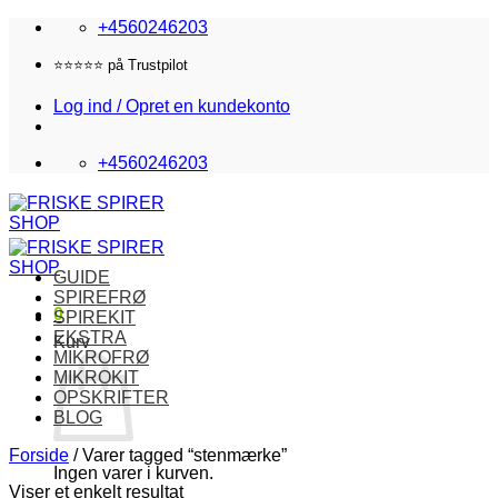
Fortsæt
+4560246203
til
indhold
⭐️⭐️⭐️⭐️⭐️ på Trustpilot
Log ind / Opret en kundekonto
+4560246203
GUIDE
SPIREFRØ
0
SPIREKIT
EKSTRA
Kurv
MIKROFRØ
MIKROKIT
OPSKRIFTER
BLOG
Forside
/
Varer tagged “stenmærke”
Ingen varer i kurven.
Viser et enkelt resultat