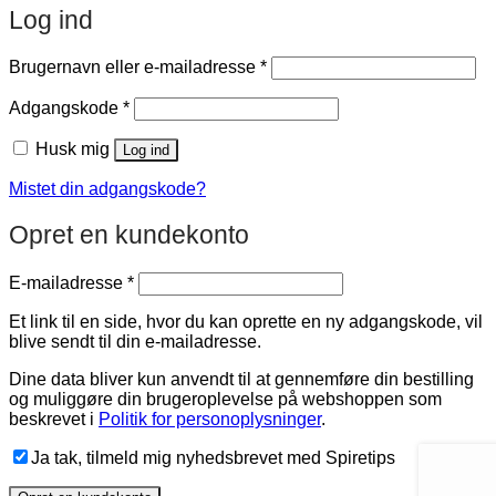
Log ind
Påkrævet
Brugernavn eller e-mailadresse
*
Påkrævet
Adgangskode
*
Husk mig
Log ind
Mistet din adgangskode?
Opret en kundekonto
Påkrævet
E-mailadresse
*
Et link til en side, hvor du kan oprette en ny adgangskode, vil
blive sendt til din e-mailadresse.
Dine data bliver kun anvendt til at gennemføre din bestilling
og muliggøre din brugeroplevelse på webshoppen som
beskrevet i
Politik for personoplysninger
.
Ja tak, tilmeld mig nyhedsbrevet med Spiretips