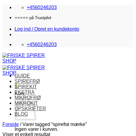
Fortsæt
+4560246203
til
indhold
⭐️⭐️⭐️⭐️⭐️ på Trustpilot
Log ind / Opret en kundekonto
+4560246203
GUIDE
SPIREFRØ
0
SPIREKIT
EKSTRA
Kurv
MIKROFRØ
MIKROKIT
OPSKRIFTER
BLOG
Forside
/
Varer tagged “spirefrø mærke”
Ingen varer i kurven.
Viser et enkelt resultat