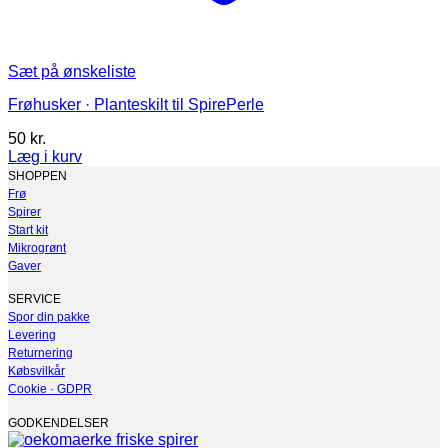
Sæt på ønskeliste
Frøhusker · Planteskilt til SpirePerle
50
kr.
Læg i kurv
Dette
SHOPPEN
vare
Frø
har
Spirer
flere
Start kit
varianter.
Mikrogrønt
Mulighederne
Gaver
kan
vælges
SERVICE
på
Spor din pakke
varesiden
Levering
Returnering
Købsvilkår
Cookie · GDPR
GODKENDELSER