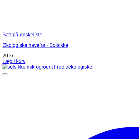
Sæt på ønskeliste
Økologiske havefrø · Solsikke
20
kr.
Læg i kurv