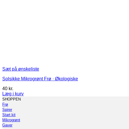
Sæt på ønskeliste
Solsikke Mikrogrønt Frø · Økologiske
40
kr.
Læg i kurv
Dette
SHOPPEN
vare
Frø
har
Spirer
flere
Start kit
varianter.
Mikrogrønt
Mulighederne
Gaver
kan