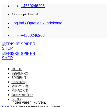
Fortsæt
+4560246203
til
indhold
Fri fragt i DK over 870,-
Log ind / Opret en kundekonto
+4560246203
0
GUIDE
SPIREFRØ
Kurv
SPIREKIT
EKSTRA
MIKROFRØ
MIKROKIT
OPSKRIFTER
BLOG
Ingen varer i kurven.
Forside
/
Varer tagged “solsikkefrø”