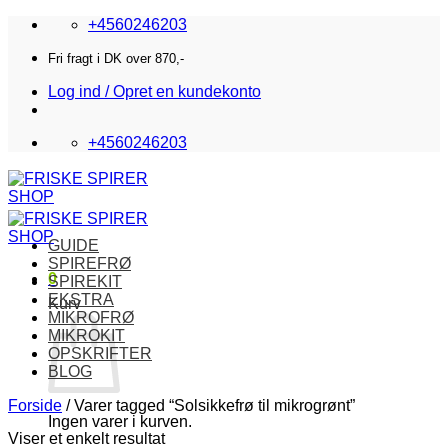
Fortsæt
+4560246203
til
indhold
Fri fragt i DK over 870,-
Log ind / Opret en kundekonto
+4560246203
GUIDE
SPIREFRØ
0
SPIREKIT
EKSTRA
Kurv
MIKROFRØ
MIKROKIT
OPSKRIFTER
BLOG
Forside
/
Varer tagged “Solsikkefrø til mikrogrønt”
Ingen varer i kurven.
Viser et enkelt resultat