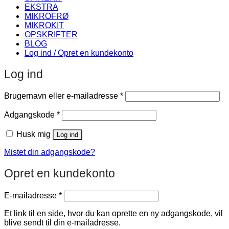
EKSTRA
MIKROFRØ
MIKROKIT
OPSKRIFTER
BLOG
Log ind / Opret en kundekonto
Log ind
Påkrævet
Brugernavn eller e-mailadresse
*
Påkrævet
Adgangskode
*
Husk mig
Log ind
Mistet din adgangskode?
Opret en kundekonto
Påkrævet
E-mailadresse
*
Et link til en side, hvor du kan oprette en ny adgangskode, vil
blive sendt til din e-mailadresse.