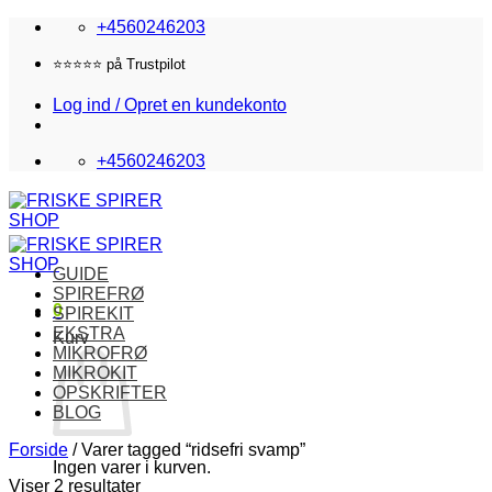
Fortsæt
+4560246203
til
indhold
⭐️⭐️⭐️⭐️⭐️ på Trustpilot
Log ind / Opret en kundekonto
+4560246203
GUIDE
SPIREFRØ
0
SPIREKIT
EKSTRA
Kurv
MIKROFRØ
MIKROKIT
OPSKRIFTER
BLOG
Forside
/
Varer tagged “ridsefri svamp”
Ingen varer i kurven.
Viser 2 resultater