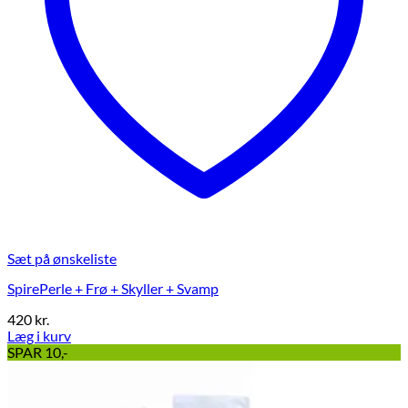
Sæt på ønskeliste
SpirePerle + Frø + Skyller + Svamp
420
kr.
Læg i kurv
Dette
SPAR 10,-
vare
har
flere