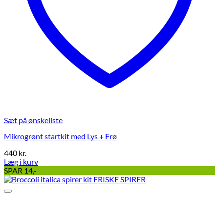
Sæt på ønskeliste
Mikrogrønt startkit med Lys + Frø
440
kr.
Læg i kurv
Dette
SPAR 14,-
vare
har
flere
varianter.
Mulighederne