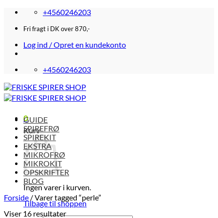
Fortsæt
+4560246203
til
indhold
Fri fragt i DK over 870,-
Log ind / Opret en kundekonto
+4560246203
0
GUIDE
SPIREFRØ
Kurv
SPIREKIT
EKSTRA
MIKROFRØ
MIKROKIT
OPSKRIFTER
BLOG
Ingen varer i kurven.
Forside
/
Varer tagged “perle”
Tilbage til shoppen
Viser 16 resultater