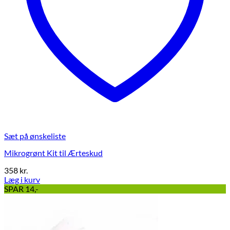
Sæt på ønskeliste
Mikrogrønt Kit til Ærteskud
358
kr.
Læg i kurv
SPAR 14,-