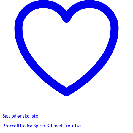
kan
vælges
på
varesiden
Sæt på ønskeliste
Broccoli Italica Spirer Kit med Frø + Lys