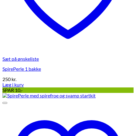
Sæt på ønskeliste
SpirePerle 1 bakke
250
kr.
Læg i kurv
SPAR 10,-