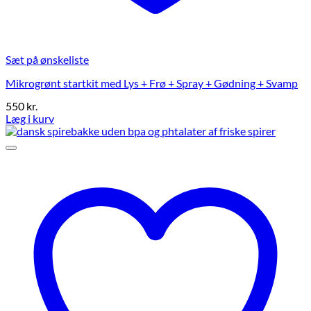
Sæt på ønskeliste
Mikrogrønt startkit med Lys + Frø + Spray + Gødning + Svamp
550
kr.
Læg i kurv
Dette
vare
har
flere
varianter.
Mulighederne
kan
vælges
på
varesiden