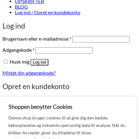
OPSKRIFTER
BLOG
Log ind / Opret en kundekonto
Log ind
Påkrævet
Brugernavn eller e-mailadresse
*
Påkrævet
Adgangskode
*
Husk mig
Log ind
Mistet din adgangskode?
Opret en kundekonto
Påkrævet
E-mailadresse
*
Shoppen benytter Cookies
Et link til en side, hvor du kan oprette en ny adgangskode, vil
blive sendt til din e-mailadresse.
Denne shop bruger cookies til at give dig den bedste
købsoplevelse og indsamle upersonlig data til analyse. Når du
Dine data bliver kun anvendt til at gennemføre din bestilling og
muliggøre din brugeroplevelse på webshoppen som beskrevet i
klikker Acceptér, giver du tilladelse til disse
Politik for personoplysninger
.