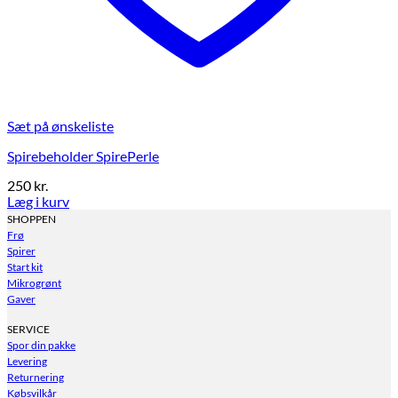
Sæt på ønskeliste
Spirebeholder SpirePerle
250
kr.
Læg i kurv
SHOPPEN
Frø
Spirer
Start kit
Mikrogrønt
Gaver
SERVICE
Spor din pakke
Levering
Returnering
Købsvilkår