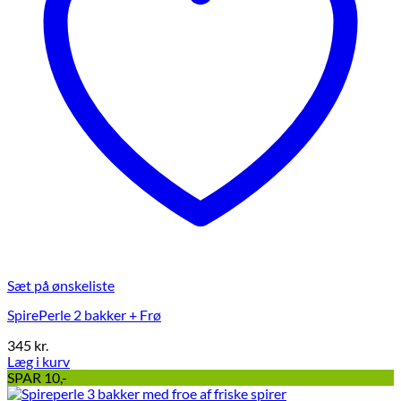
Sæt på ønskeliste
SpirePerle 2 bakker + Frø
345
kr.
Læg i kurv
Dette
SPAR 10,-
vare