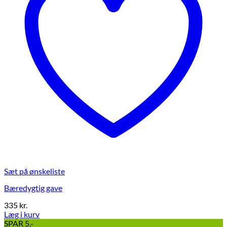
Sæt på ønskeliste
Bæredygtig gave
335
kr.
Læg i kurv
Dette
SPAR 5,-