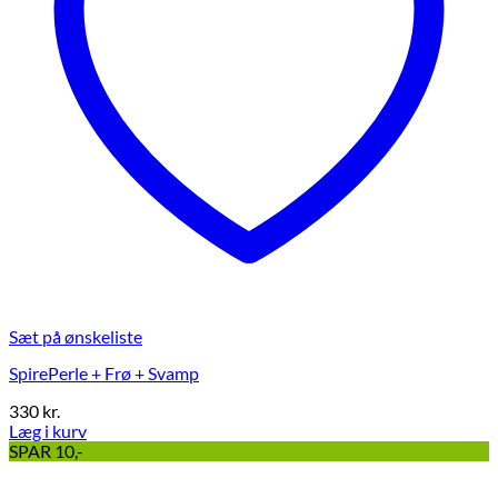
Sæt på ønskeliste
SpirePerle + Frø + Svamp
330
kr.
Læg i kurv
Dette
SPAR 10,-
vare
har