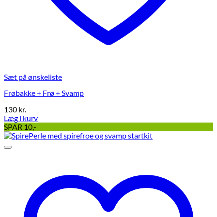
Sæt på ønskeliste
Frøbakke + Frø + Svamp
130
kr.
Læg i kurv
Dette
SPAR 10,-
vare
har
flere
varianter.
Mulighederne
kan
vælges
på
varesiden