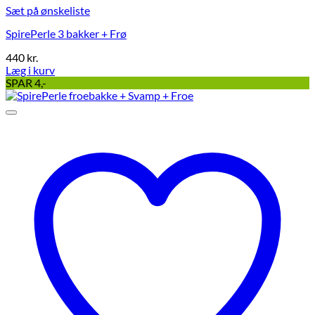
Sæt på ønskeliste
SpirePerle 3 bakker + Frø
440
kr.
Læg i kurv
Dette
SPAR 4,-
vare
har
flere
varianter.
Mulighederne
kan
vælges
på
varesiden