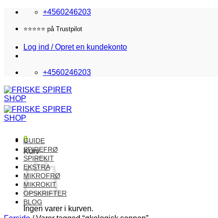
Fortsæt
+4560246203
til
indhold
⭐️⭐️⭐️⭐️⭐️ på Trustpilot
Log ind / Opret en kundekonto
+4560246203
0
GUIDE
SPIREFRØ
Kurv
SPIREKIT
EKSTRA
MIKROFRØ
MIKROKIT
OPSKRIFTER
BLOG
Ingen varer i kurven.