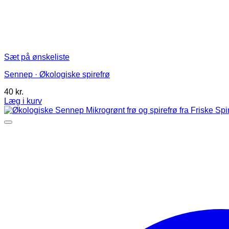
Sæt på ønskeliste
Sennep · Økologiske spirefrø
40
kr.
Læg i kurv
Dette
vare
har
flere
varianter.
Mulighederne
kan
vælges
på
varesiden