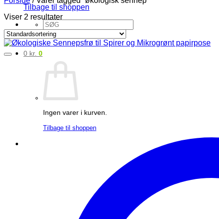
Forside
/
Varer tagged “økologisk sennep”
Tilbage til shoppen
Viser 2 resultater
Søg
efter:
0
kr.
0
Ingen varer i kurven.
Tilbage til shoppen