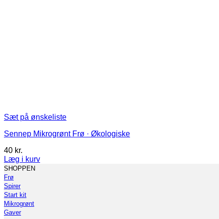
Sæt på ønskeliste
Sennep Mikrogrønt Frø · Økologiske
40
kr.
Læg i kurv
Dette
SHOPPEN
vare
Frø
har
Spirer
flere
Start kit
varianter.
Mikrogrønt
Mulighederne
Gaver