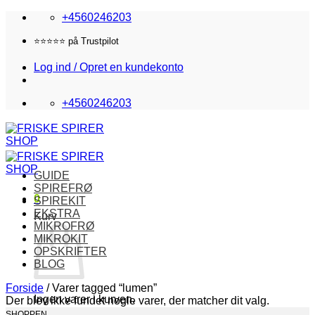
Fortsæt
+4560246203
til
indhold
Fri fragt i DK over 870,-
Log ind / Opret en kundekonto
+4560246203
GUIDE
SPIREFRØ
0
SPIREKIT
EKSTRA
Kurv
MIKROFRØ
MIKROKIT
OPSKRIFTER
BLOG
Forside
/
Varer tagged “lumen”
Ingen varer i kurven.
Der blev ikke fundet nogle varer, der matcher dit valg.
SHOPPEN