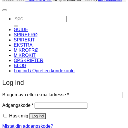
Søg
efter:
GUIDE
SPIREFRØ
SPIREKIT
EKSTRA
MIKROFRØ
MIKROKIT
OPSKRIFTER
BLOG
Log ind / Opret en kundekonto
Log ind
Påkrævet
Brugernavn eller e-mailadresse
*
Påkrævet
Adgangskode
*
Husk mig
Log ind
Mistet din adgangskode?