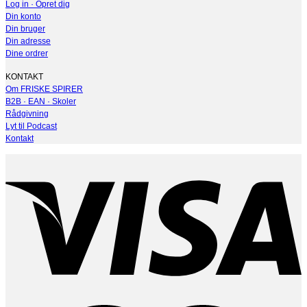
Log in · Opret dig
Din konto
Din bruger
Din adresse
Dine ordrer
KONTAKT
Om FRISKE SPIRER
B2B · EAN · Skoler
Rådgivning
Lyt til Podcast
Kontakt
V