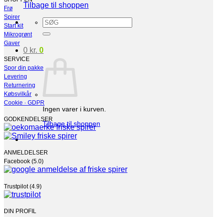
Tilbage til shoppen
Frø
Spirer
Søg
Start kit
efter:
Mikrogrønt
Gaver
0
kr.
0
SERVICE
Spor din pakke
Levering
Returnering
Købsvilkår
Cookie · GDPR
Ingen varer i kurven.
GODKENDELSER
Tilbage til shoppen
ANMELDELSER
Facebook (5.0)
Trustpilot (4.9)
DIN PROFIL