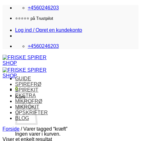
Fortsæt
+4560246203
til
indhold
⭐️⭐️⭐️⭐️⭐️ på Trustpilot
Log ind / Opret en kundekonto
+4560246203
GUIDE
SPIREFRØ
0
SPIREKIT
EKSTRA
Kurv
MIKROFRØ
MIKROKIT
OPSKRIFTER
BLOG
Forside
/
Varer tagged “kræft”
Ingen varer i kurven.
Viser et enkelt resultat