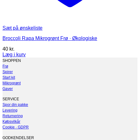
Sæt på ønskeliste
Broccoli Rapa Mikrogrønt Frø · Økologiske
40
kr.
Læg i kurv
Dette
SHOPPEN
vare
Frø
har
Spirer
flere
Start kit
varianter.
Mikrogrønt
Mulighederne
Gaver
kan
vælges
SERVICE
på
Spor din pakke
varesiden
Levering
Returnering
Købsvilkår
Cookie · GDPR
GODKENDELSER