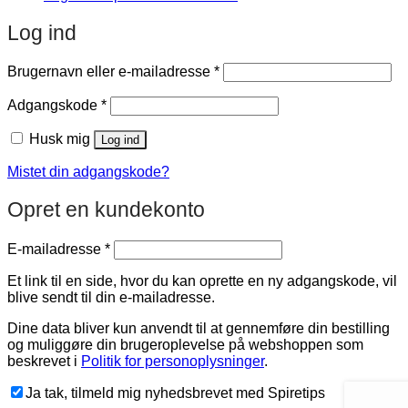
Log ind
Påkrævet
Brugernavn eller e-mailadresse
*
Påkrævet
Adgangskode
*
Husk mig
Log ind
Mistet din adgangskode?
Opret en kundekonto
Påkrævet
E-mailadresse
*
Et link til en side, hvor du kan oprette en ny adgangskode, vil
blive sendt til din e-mailadresse.
Dine data bliver kun anvendt til at gennemføre din bestilling
og muliggøre din brugeroplevelse på webshoppen som
beskrevet i
Politik for personoplysninger
.
Ja tak, tilmeld mig nyhedsbrevet med Spiretips