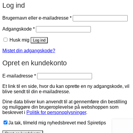
Log ind
Påkrævet
Brugernavn eller e-mailadresse
*
Påkrævet
Adgangskode
*
Husk mig
Log ind
Mistet din adgangskode?
Opret en kundekonto
Påkrævet
E-mailadresse
*
Et link til en side, hvor du kan oprette en ny adgangskode, vil
blive sendt til din e-mailadresse.
Dine data bliver kun anvendt til at gennemføre din bestilling
og muliggøre din brugeroplevelse på webshoppen som
beskrevet i
Politik for personoplysninger
.
Ja tak, tilmeld mig nyhedsbrevet med Spiretips