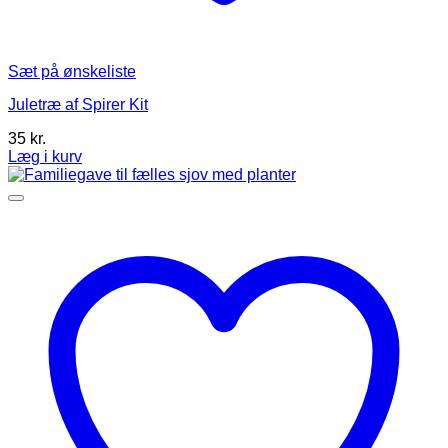
Sæt på ønskeliste
Juletræ af Spirer Kit
35
kr.
Læg i kurv
Dette
vare
har
flere
varianter.
Mulighederne
kan
vælges
på
varesiden