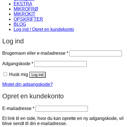
EKSTRA
MIKROFRØ
MIKROKIT
OPSKRIFTER
BLOG
Log ind / Opret en kundekonto
Log ind
Påkrævet
Brugernavn eller e-mailadresse
*
Påkrævet
Adgangskode
*
Husk mig
Log ind
Mistet din adgangskode?
Opret en kundekonto
Påkrævet
E-mailadresse
*
Et link til en side, hvor du kan oprette en ny adgangskode, vil
blive sendt til din e-mailadresse.