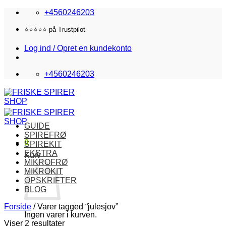
Fortsæt
+4560246203
til
indhold
⭐️⭐️⭐️⭐️⭐️ på Trustpilot
Log ind / Opret en kundekonto
+4560246203
GUIDE
SPIREFRØ
0
SPIREKIT
EKSTRA
Kurv
MIKROFRØ
MIKROKIT
OPSKRIFTER
BLOG
Forside
/
Varer tagged “julesjov”
Ingen varer i kurven.
Viser 2 resultater