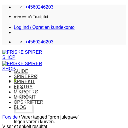
Fortsæt
+4560246203
til
indhold
⭐️⭐️⭐️⭐️⭐️ på Trustpilot
Log ind / Opret en kundekonto
+4560246203
GUIDE
SPIREFRØ
0
SPIREKIT
EKSTRA
Kurv
MIKROFRØ
MIKROKIT
OPSKRIFTER
BLOG
Forside
/
Varer tagged “grøn julegave”
Ingen varer i kurven.
Viser et enkelt resultat