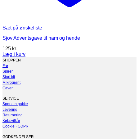
Sæt på ønskeliste
Sjov Adventsgave til ham og hende
125
kr.
Læg i kurv
Dette
SHOPPEN
vare
Frø
har
Spirer
flere
Start kit
varianter.
Mikrogrønt
Mulighederne
Gaver
kan
vælges
SERVICE
på
Spor din pakke
varesiden
Levering
Returnering
Købsvilkår
Cookie · GDPR
GODKENDELSER