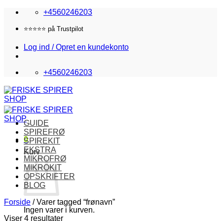
Fortsæt
+4560246203
til
indhold
⭐️⭐️⭐️⭐️⭐️ på Trustpilot
Log ind / Opret en kundekonto
+4560246203
GUIDE
SPIREFRØ
0
SPIREKIT
EKSTRA
Kurv
MIKROFRØ
MIKROKIT
OPSKRIFTER
BLOG
Forside
/
Varer tagged “frønavn”
Ingen varer i kurven.
Viser 4 resultater