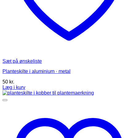
Sæt på ønskeliste
Planteskilte i aluminium · metal
50
kr.
Læg i kurv
Dette
vare
har
flere
varianter.
Mulighederne
kan
vælges
på