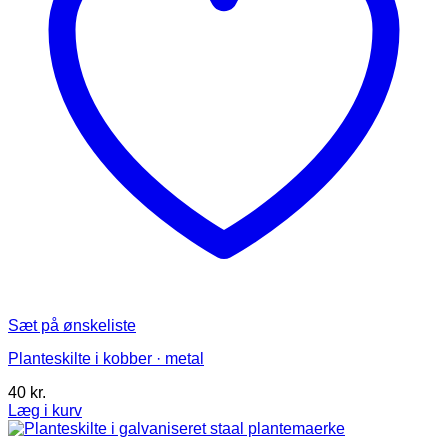
varesiden
Sæt på ønskeliste
Planteskilte i kobber · metal
40
kr.
Læg i kurv
Dette
vare