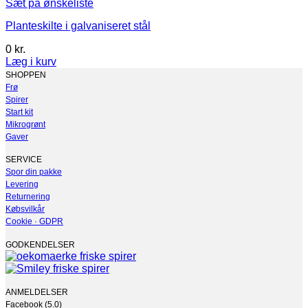
Sæt på ønskeliste
Planteskilte i galvaniseret stål
0
kr.
Læg i kurv
Dette
SHOPPEN
vare
Frø
har
Spirer
flere
Start kit
varianter.
Mikrogrønt
Mulighederne
Gaver
kan
vælges
SERVICE
på
Spor din pakke
varesiden
Levering
Returnering
Købsvilkår
Cookie · GDPR
GODKENDELSER
ANMELDELSER
Facebook (5.0)