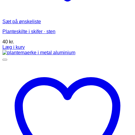
Sæt på ønskeliste
Planteskilte i skifer · sten
40
kr.
Læg i kurv
Dette
vare
har
flere
varianter.
Mulighederne
kan
vælges
på
varesiden