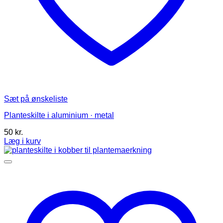
Sæt på ønskeliste
Planteskilte i aluminium · metal
50
kr.
Læg i kurv
Dette
vare
har
flere
varianter.
Mulighederne
kan
vælges
på