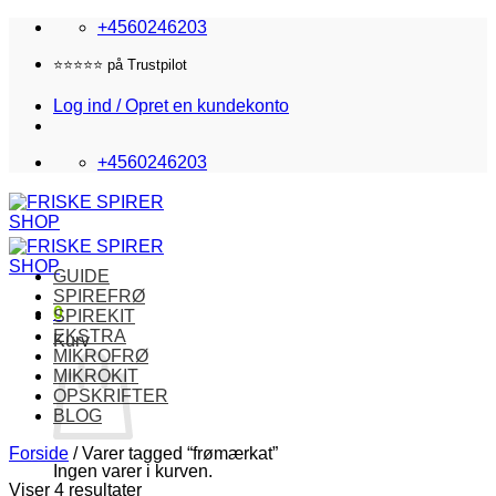
Fortsæt
+4560246203
til
indhold
Fri fragt i DK over 870,-
Log ind / Opret en kundekonto
+4560246203
GUIDE
SPIREFRØ
0
SPIREKIT
EKSTRA
Kurv
MIKROFRØ
MIKROKIT
OPSKRIFTER
BLOG
Forside
/
Varer tagged “frømærkat”
Ingen varer i kurven.
Viser 4 resultater