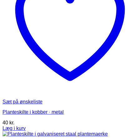
varesiden
Sæt på ønskeliste
Planteskilte i kobber · metal
40
kr.
Læg i kurv
Dette
vare