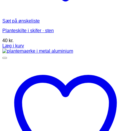
Sæt på ønskeliste
Planteskilte i skifer · sten
40
kr.
Læg i kurv
Dette
vare
har
flere
varianter.
Mulighederne
kan
vælges
på
varesiden