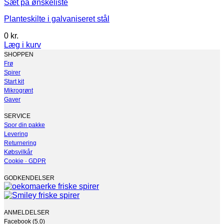
Sæt på ønskeliste
Planteskilte i galvaniseret stål
0
kr.
Læg i kurv
Dette
SHOPPEN
vare
Frø
har
Spirer
flere
Start kit
varianter.
Mikrogrønt
Mulighederne
Gaver
kan
vælges
SERVICE
på
Spor din pakke
varesiden
Levering
Returnering
Købsvilkår
Cookie · GDPR
GODKENDELSER
ANMELDELSER
Facebook (5.0)