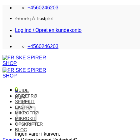
Fortsæt
+4560246203
til
indhold
Fri fragt i DK over 870,-
Log ind / Opret en kundekonto
+4560246203
0
GUIDE
SPIREFRØ
Kurv
SPIREKIT
EKSTRA
MIKROFRØ
MIKROKIT
OPSKRIFTER
BLOG
Ingen varer i kurven.
Forside
/
Varer tagged “foderbold”