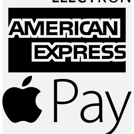
A
E
A