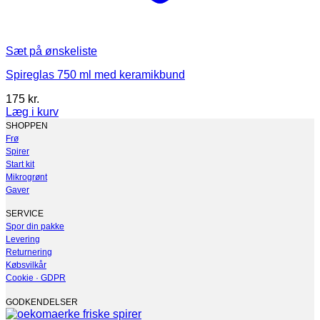
Sæt på ønskeliste
Spireglas 750 ml med keramikbund
175
kr.
Læg i kurv
SHOPPEN
Frø
Spirer
Start kit
Mikrogrønt
Gaver
SERVICE
Spor din pakke
Levering
Returnering
Købsvilkår
Cookie · GDPR
GODKENDELSER