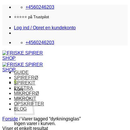
Fortsæt
+4560246203
til
indhold
⭐️⭐️⭐️⭐️⭐️ på Trustpilot
Log ind / Opret en kundekonto
+4560246203
GUIDE
SPIREFRØ
0
SPIREKIT
EKSTRA
Kurv
MIKROFRØ
MIKROKIT
OPSKRIFTER
BLOG
Forside
/
Varer tagged “dyrkningsglas”
Ingen varer i kurven.
Viser et enkelt resultat