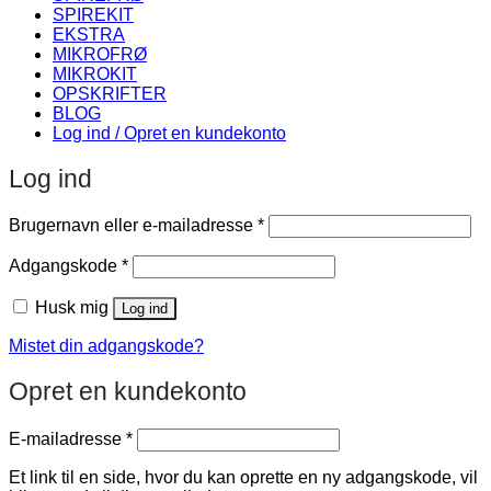
SPIREKIT
EKSTRA
MIKROFRØ
MIKROKIT
OPSKRIFTER
BLOG
Log ind / Opret en kundekonto
Log ind
Påkrævet
Brugernavn eller e-mailadresse
*
Påkrævet
Adgangskode
*
Husk mig
Log ind
Mistet din adgangskode?
Opret en kundekonto
Påkrævet
E-mailadresse
*
Et link til en side, hvor du kan oprette en ny adgangskode, vil