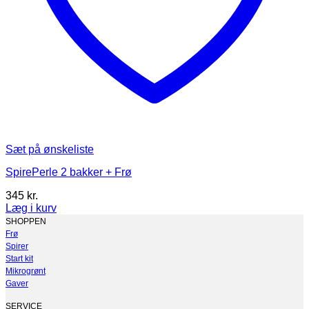
Sæt på ønskeliste
SpirePerle 2 bakker + Frø
345
kr.
Læg i kurv
Dette
SHOPPEN
vare
Frø
har
Spirer
flere
Start kit
varianter.
Mikrogrønt
Mulighederne
Gaver
kan
vælges
SERVICE