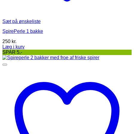
Sæt på ønskeliste
SpirePerle 1 bakke
250
kr.
Læg i kurv
SPAR 5,-