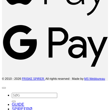
G
© 2010 - 2026
FRISKE SPIRER.
All rights reserved · Made by
MS Webbureau
Søg
efter:
GUIDE
SPIREFRØ