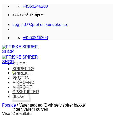
Fortsæt
+4560246203
til
indhold
Fri fragt i DK over 870,-
Log ind / Opret en kundekonto
+4560246203
GUIDE
SPIREFRØ
0
SPIREKIT
EKSTRA
Kurv
MIKROFRØ
MIKROKIT
OPSKRIFTER
BLOG
Forside
/
Varer tagged “Dyrk selv spirer bakke”
Ingen varer i kurven.
Viser 2 resultater