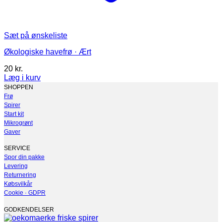
Sæt på ønskeliste
Økologiske havefrø · Ært
20
kr.
Læg i kurv
SHOPPEN
Frø
Spirer
Start kit
Mikrogrønt
Gaver
SERVICE
Spor din pakke
Levering
Returnering
Købsvilkår
Cookie · GDPR
GODKENDELSER