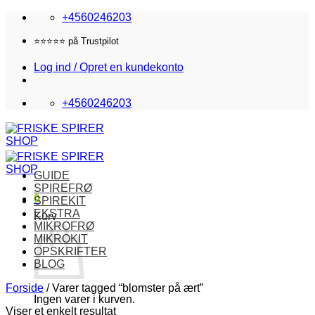
Fortsæt
+4560246203
til
indhold
⭐️⭐️⭐️⭐️⭐️ på Trustpilot
Log ind / Opret en kundekonto
+4560246203
GUIDE
SPIREFRØ
0
SPIREKIT
EKSTRA
Kurv
MIKROFRØ
MIKROKIT
OPSKRIFTER
BLOG
Forside
/
Varer tagged “blomster på ært”
Ingen varer i kurven.
Viser et enkelt resultat