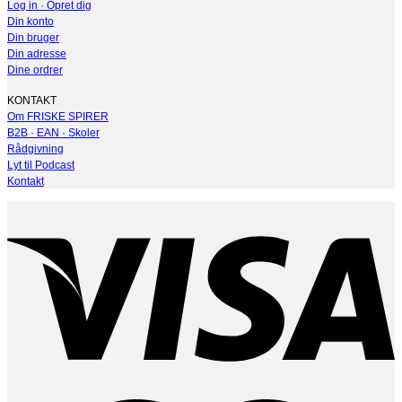
Log in · Opret dig
Din konto
Din bruger
Din adresse
Dine ordrer
KONTAKT
Om FRISKE SPIRER
B2B · EAN · Skoler
Rådgivning
Lyt til Podcast
Kontakt
V