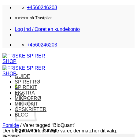
Fortsæt
+4560246203
til
indhold
Fri fragt i DK over 870,-
Log ind / Opret en kundekonto
+4560246203
GUIDE
SPIREFRØ
0
SPIREKIT
EKSTRA
Kurv
MIKROFRØ
MIKROKIT
OPSKRIFTER
BLOG
Forside
/
Varer tagged “BioQuant”
Ingen varer i kurven.
Der blev ikke fundet nogle varer, der matcher dit valg.
SHOPPEN