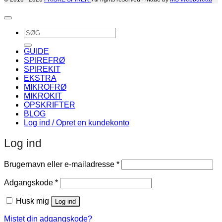
Søg
efter:
GUIDE
SPIREFRØ
SPIREKIT
EKSTRA
MIKROFRØ
MIKROKIT
OPSKRIFTER
BLOG
Log ind / Opret en kundekonto
Log ind
Påkrævet
Brugernavn eller e-mailadresse
*
Påkrævet
Adgangskode
*
Husk mig
Log ind
Mistet din adgangskode?