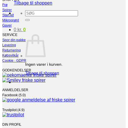
Tilbage til shoppen
Frø
Spirer
Søg
Start kit
efter:
Mikrogrønt
Gaver
0
kr.
0
SERVICE
Spor din pakke
Levering
Returnering
Købsvilkår
Cookie · GDPR
Ingen varer i kurven.
GODKENDELSER
Tilbage til shoppen
ANMELDELSER
Facebook (5.0)
Trustpilot (4.9)
DIN PROFIL