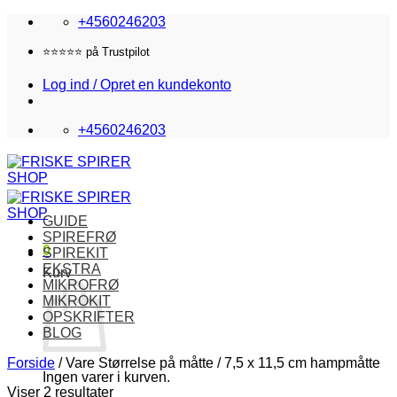
Fortsæt
+4560246203
til
indhold
⭐️⭐️⭐️⭐️⭐️ på Trustpilot
Log ind / Opret en kundekonto
+4560246203
GUIDE
SPIREFRØ
0
SPIREKIT
EKSTRA
Kurv
MIKROFRØ
MIKROKIT
OPSKRIFTER
BLOG
Forside
/
Vare Størrelse på måtte
/
7,5 x 11,5 cm hampmåtte
Ingen varer i kurven.
Viser 2 resultater