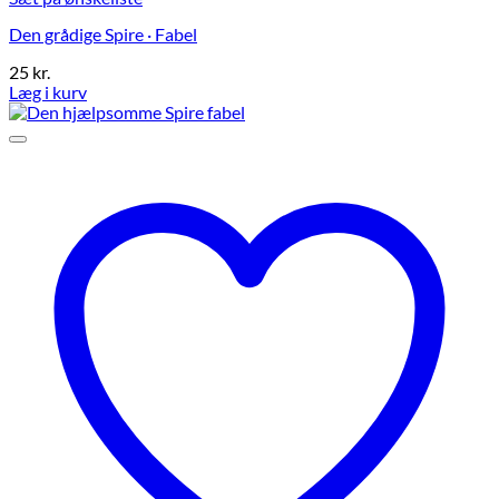
Den grådige Spire · Fabel
25
kr.
Læg i kurv