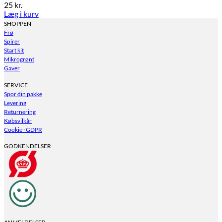
25
kr.
Læg i kurv
SHOPPEN
Frø
Spirer
Start kit
Mikrogrønt
Gaver
SERVICE
Spor din pakke
Levering
Returnering
Købsvilkår
Cookie · GDPR
GODKENDELSER