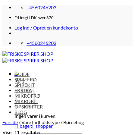
Fortsæt
+4560246203
til
indhold
Fri fragt i DK over 870,-
Log ind / Opret en kundekonto
+4560246203
0
GUIDE
SPIREFRØ
Kurv
SPIREKIT
EKSTRA
MIKROFRØ
MIKROKIT
OPSKRIFTER
BLOG
Ingen varer i kurven.
Forside
/
Vare Indholdstype
/
Børnebog
Tilbage til shoppen
Viser 11 resultater