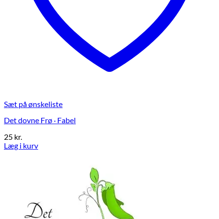
Sæt på ønskeliste
Det dovne Frø · Fabel
25
kr.
Læg i kurv