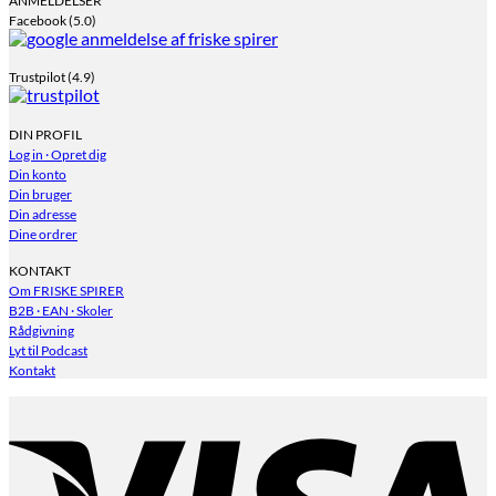
ANMELDELSER
Facebook (5.0)
Trustpilot (4.9)
DIN PROFIL
Log in · Opret dig
Din konto
Din bruger
Din adresse
Dine ordrer
KONTAKT
Om FRISKE SPIRER
B2B · EAN · Skoler
Rådgivning
Lyt til Podcast
Kontakt
V