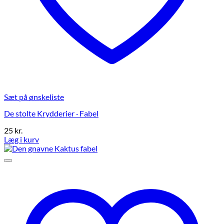
Sæt på ønskeliste
De stolte Krydderier · Fabel
25
kr.
Læg i kurv