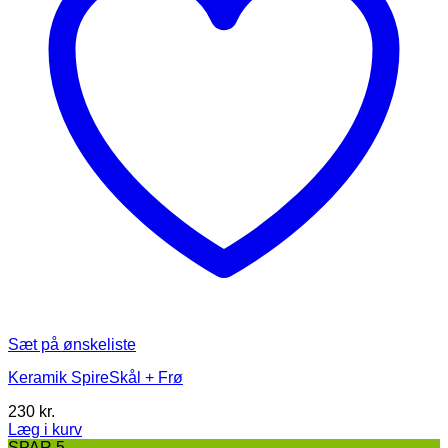
varesiden
Sæt på ønskeliste
Keramik SpireSkål + Frø
230
kr.
Læg i kurv
Dette
SPAR 5,-