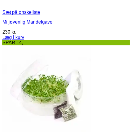
Sæt på ønskeliste
Miljøvenlig Mandelgave
230
kr.
Læg i kurv
Dette
SPAR 14,-
vare
har
flere
varianter.
Mulighederne
kan
vælges
på
varesiden