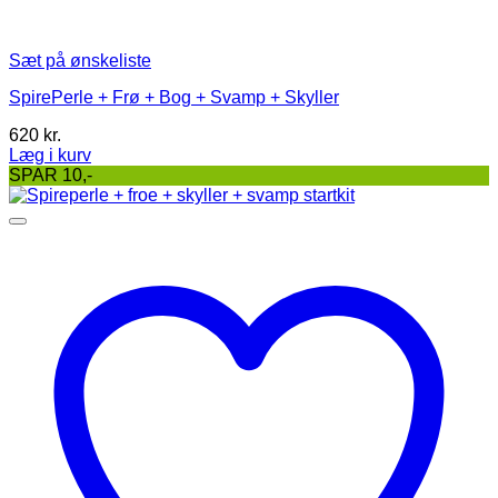
Sæt på ønskeliste
SpirePerle + Frø + Bog + Svamp + Skyller
620
kr.
Læg i kurv
Dette
SPAR 10,-
vare
har
flere
varianter.
Mulighederne
kan
vælges
på
varesiden