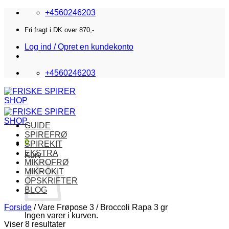
Fortsæt
+4560246203
til
indhold
Fri fragt i DK over 870,-
Log ind / Opret en kundekonto
+4560246203
GUIDE
SPIREFRØ
0
SPIREKIT
EKSTRA
Kurv
MIKROFRØ
MIKROKIT
OPSKRIFTER
BLOG
Forside
/
Vare Frøpose 3
/
Broccoli Rapa 3 gr
Ingen varer i kurven.
Viser 8 resultater