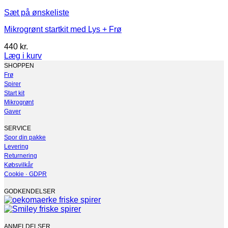
Sæt på ønskeliste
Mikrogrønt startkit med Lys + Frø
440
kr.
Læg i kurv
Dette
SHOPPEN
vare
Frø
har
Spirer
flere
Start kit
varianter.
Mikrogrønt
Mulighederne
Gaver
kan
vælges
SERVICE
på
Spor din pakke
varesiden
Levering
Returnering
Købsvilkår
Cookie · GDPR
GODKENDELSER
ANMELDELSER