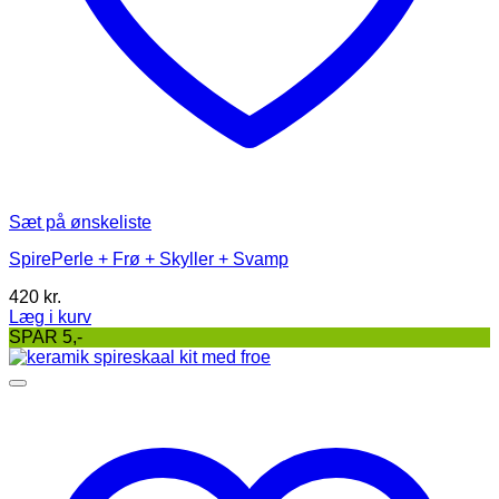
Sæt på ønskeliste
SpirePerle + Frø + Skyller + Svamp
420
kr.
Læg i kurv
Dette
SPAR 5,-
vare
har
flere
varianter.
Mulighederne
kan
vælges
på