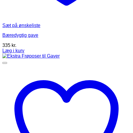
Sæt på ønskeliste
Bæredygtig gave
335
kr.
Læg i kurv
Dette
vare
har
flere
varianter.
Mulighederne
kan
vælges
på
varesiden