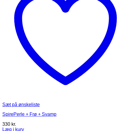
på
varesiden
Sæt på ønskeliste
SpirePerle + Frø + Svamp
330
kr.
Læg i kurv