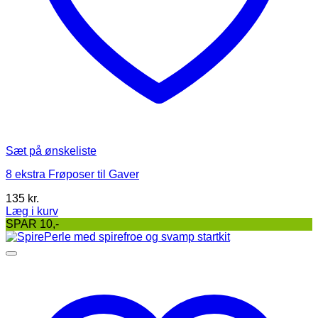
Sæt på ønskeliste
8 ekstra Frøposer til Gaver
135
kr.
Læg i kurv
Dette
SPAR 10,-
vare
har
flere
varianter.
Mulighederne
kan
vælges