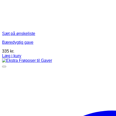
Sæt på ønskeliste
Bæredygtig gave
335
kr.
Læg i kurv
Dette
vare
har
flere
varianter.
Mulighederne
kan
vælges
på
varesiden