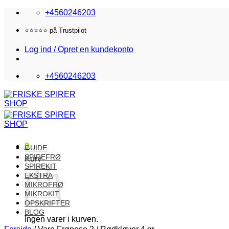
Fortsæt
+4560246203
til
indhold
⭐️⭐️⭐️⭐️⭐️ på Trustpilot
Log ind / Opret en kundekonto
+4560246203
0
GUIDE
SPIREFRØ
Kurv
SPIREKIT
EKSTRA
MIKROFRØ
MIKROKIT
OPSKRIFTER
BLOG
Ingen varer i kurven.