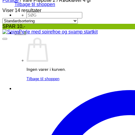
Forside
/
Vare Frøpose 2
/
Rødkløver 4 gr
Tilbage til shoppen
Viser 14 resultater
Søg
efter:
SPAR 10,-
0
kr.
0
Ingen varer i kurven.
Tilbage til shoppen