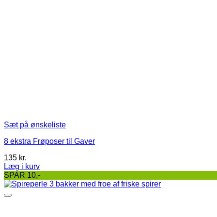
Sæt på ønskeliste
8 ekstra Frøposer til Gaver
135
kr.
Læg i kurv
Dette
SPAR 10,-
vare
har
flere
varianter.