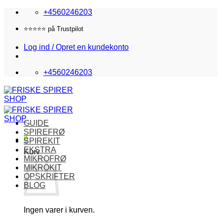
Fortsæt
+4560246203
til
indhold
⭐️⭐️⭐️⭐️⭐️ på Trustpilot
Log ind / Opret en kundekonto
+4560246203
GUIDE
SPIREFRØ
0
SPIREKIT
EKSTRA
Kurv
MIKROFRØ
MIKROKIT
OPSKRIFTER
BLOG
Ingen varer i kurven.