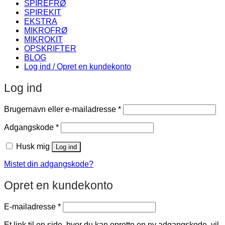
SPIREFRØ
SPIREKIT
EKSTRA
MIKROFRØ
MIKROKIT
OPSKRIFTER
BLOG
Log ind / Opret en kundekonto
Log ind
Påkrævet
Brugernavn eller e-mailadresse
*
Påkrævet
Adgangskode
*
Husk mig
Log ind
Mistet din adgangskode?
Opret en kundekonto
Påkrævet
E-mailadresse
*
Et link til en side, hvor du kan oprette en ny adgangskode, vil