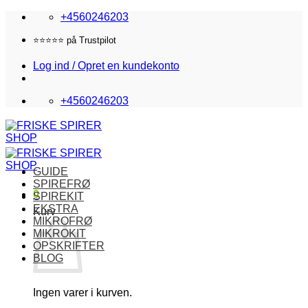
Fortsæt
+4560246203
til
indhold
Fri fragt i DK over 870,-
Log ind / Opret en kundekonto
+4560246203
GUIDE
SPIREFRØ
0
SPIREKIT
EKSTRA
Kurv
MIKROFRØ
MIKROKIT
OPSKRIFTER
BLOG
Ingen varer i kurven.