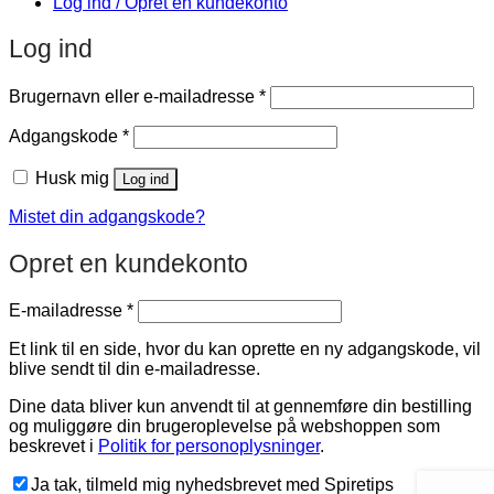
Log ind / Opret en kundekonto
Log ind
Påkrævet
Brugernavn eller e-mailadresse
*
Påkrævet
Adgangskode
*
Husk mig
Log ind
Mistet din adgangskode?
Opret en kundekonto
Påkrævet
E-mailadresse
*
Et link til en side, hvor du kan oprette en ny adgangskode, vil
blive sendt til din e-mailadresse.
Dine data bliver kun anvendt til at gennemføre din bestilling
og muliggøre din brugeroplevelse på webshoppen som
beskrevet i
Politik for personoplysninger
.
Ja tak, tilmeld mig nyhedsbrevet med Spiretips