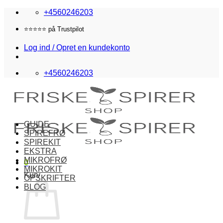
Fortsæt
+4560246203
til
indhold
⭐️⭐️⭐️⭐️⭐️ på Trustpilot
Log ind / Opret en kundekonto
+4560246203
GUIDE
SPIREFRØ
SPIREKIT
EKSTRA
MIKROFRØ
0
MIKROKIT
Kurv
OPSKRIFTER
BLOG