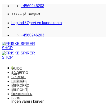
Fortsæt
+4560246203
til
indhold
Fri fragt i DK over 870,-
Log ind / Opret en kundekonto
+4560246203
0
GUIDE
SPIREFRØ
Kurv
SPIREKIT
EKSTRA
MIKROFRØ
MIKROKIT
OPSKRIFTER
BLOG
Ingen varer i kurven.