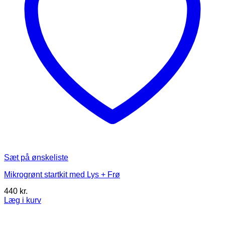
Sæt på ønskeliste
Mikrogrønt startkit med Lys + Frø
440
kr.
Læg i kurv
Dette
vare