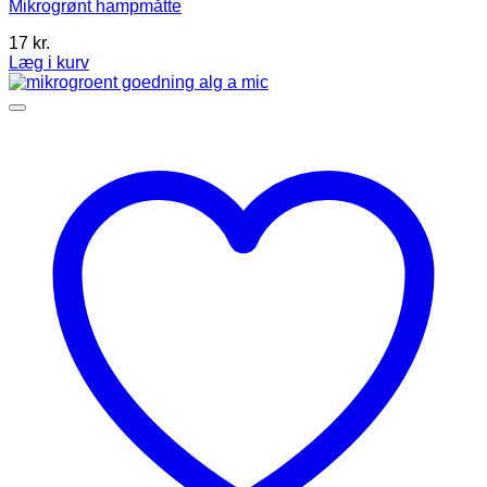
Mikrogrønt hampmåtte
17
kr.
Læg i kurv
Dette
vare
har
flere
varianter.
Mulighederne
kan
vælges
på
varesiden