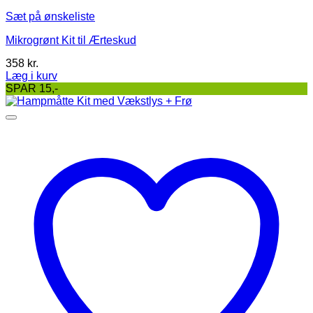
Sæt på ønskeliste
Mikrogrønt Kit til Ærteskud
358
kr.
Læg i kurv
SPAR 15,-