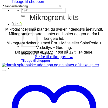
Tilbage til shoppen
Søg
efter:
Mikrogrønt kits
0
kr.
0
Mikrogrønt er små planter, du dyrker indendørs året rundt.
Mikrogrønt er større planter end spirer og gror derfor i
længere tid.
Mikrogrønt dyrker du med Frø + Måtte eller SpirePerle +
Vækstlys + Gødning.
Dit mikrogrønt er klar til høst på 12 til 14 dage.
Ingen varer i kurven.
Se frø til mikrogrønt →
Tilbage til shoppen