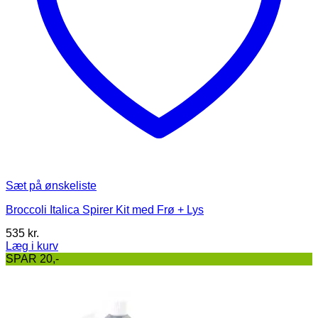
Sæt på ønskeliste
Broccoli Italica Spirer Kit med Frø + Lys
535
kr.
Læg i kurv
Dette
SPAR 20,-
vare
har
flere
varianter.