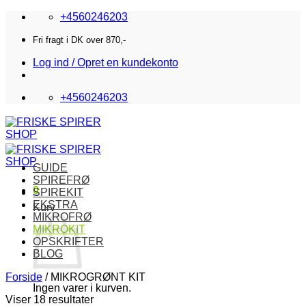
Fortsæt
+4560246203
til
indhold
Fri fragt i DK over 870,-
Log ind / Opret en kundekonto
+4560246203
GUIDE
SPIREFRØ
0
SPIREKIT
EKSTRA
Kurv
MIKROFRØ
MIKROKIT
OPSKRIFTER
BLOG
Forside
/
MIKROGRØNT KIT
Ingen varer i kurven.
Viser 18 resultater