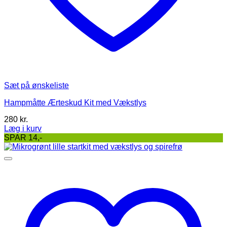
Sæt på ønskeliste
Hampmåtte Ærteskud Kit med Vækstlys
280
kr.
Læg i kurv
SPAR 14,-