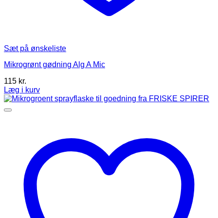
Sæt på ønskeliste
Mikrogrønt gødning Alg A Mic
115
kr.
Læg i kurv