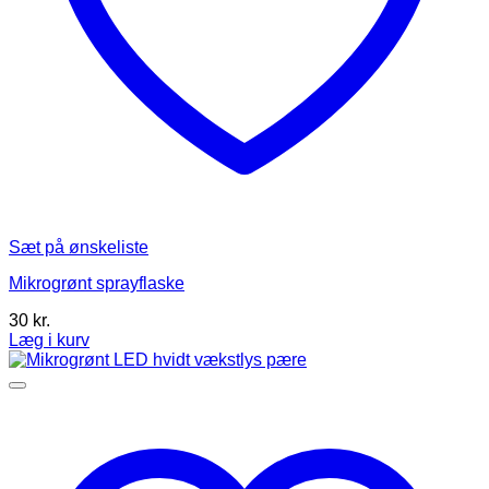
Sæt på ønskeliste
Mikrogrønt sprayflaske
30
kr.
Læg i kurv