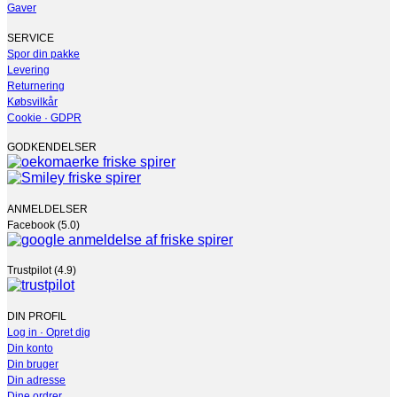
Mulighederne
Gaver
kan
vælges
SERVICE
på
Spor din pakke
varesiden
Levering
Returnering
Købsvilkår
Cookie · GDPR
GODKENDELSER
ANMELDELSER
Facebook (5.0)
Trustpilot (4.9)
DIN PROFIL
Log in · Opret dig
Din konto
Din bruger
Din adresse
Dine ordrer