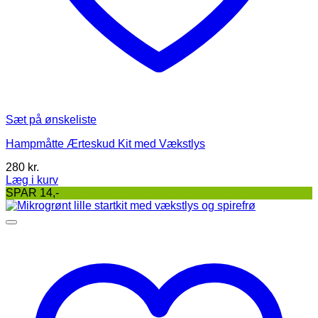
Sæt på ønskeliste
Hampmåtte Ærteskud Kit med Vækstlys
280
kr.
Læg i kurv
SPAR 14,-