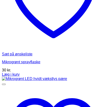
Sæt på ønskeliste
Mikrogrønt sprayflaske
30
kr.
Læg i kurv