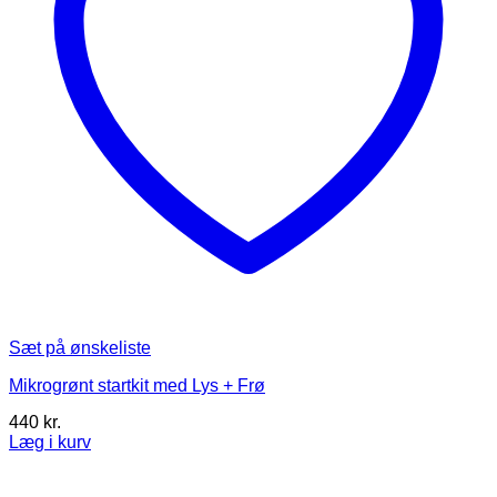
Sæt på ønskeliste
Mikrogrønt startkit med Lys + Frø
440
kr.
Læg i kurv
Dette
vare