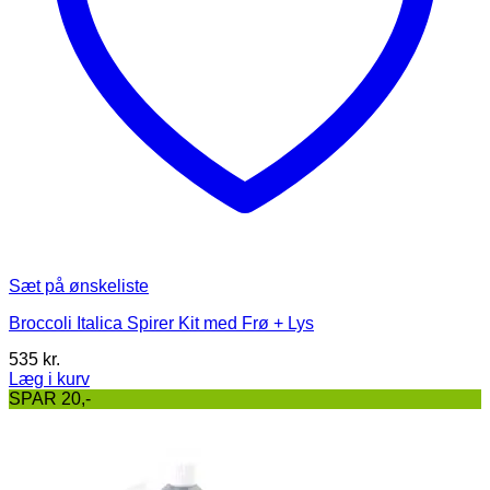
Sæt på ønskeliste
Broccoli Italica Spirer Kit med Frø + Lys
535
kr.
Læg i kurv
Dette
SPAR 20,-
vare
har
flere
varianter.