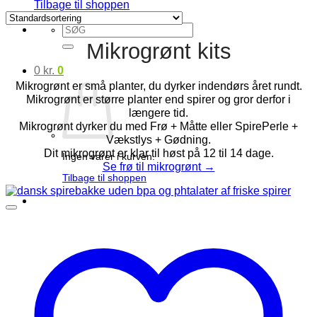
Tilbage til shoppen
Søg
efter:
Mikrogrønt kits
0
kr.
0
Mikrogrønt er små planter, du dyrker indendørs året rundt.
Mikrogrønt er større planter end spirer og gror derfor i
længere tid.
Mikrogrønt dyrker du med Frø + Måtte eller SpirePerle +
Vækstlys + Gødning.
Dit mikrogrønt er klar til høst på 12 til 14 dage.
Ingen varer i kurven.
Se frø til mikrogrønt →
Tilbage til shoppen