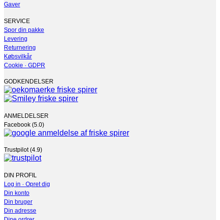
Mulighederne
Gaver
kan
vælges
SERVICE
på
Spor din pakke
varesiden
Levering
Returnering
Købsvilkår
Cookie · GDPR
GODKENDELSER
ANMELDELSER
Facebook (5.0)
Trustpilot (4.9)
DIN PROFIL
Log in · Opret dig
Din konto
Din bruger
Din adresse
Dine ordrer