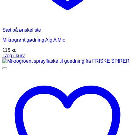
Sæt på ønskeliste
Mikrogrønt gødning Alg A Mic
115
kr.
Læg i kurv