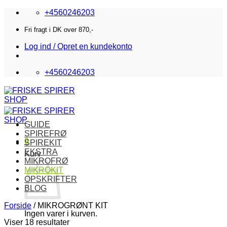
Fortsæt
+4560246203
til
indhold
Fri fragt i DK over 870,-
Log ind / Opret en kundekonto
+4560246203
GUIDE
SPIREFRØ
0
SPIREKIT
EKSTRA
Kurv
MIKROFRØ
MIKROKIT
OPSKRIFTER
BLOG
Forside
/
MIKROGRØNT KIT
Ingen varer i kurven.
Viser 18 resultater