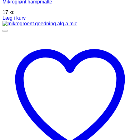
Mikrogrønt hampmåtte
17
kr.
Læg i kurv
Dette
vare
har
flere
varianter.
Mulighederne
kan
vælges
på
varesiden