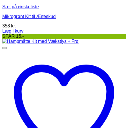
Sæt på ønskeliste
Mikrogrønt Kit til Ærteskud
358
kr.
Læg i kurv
SPAR 15,-