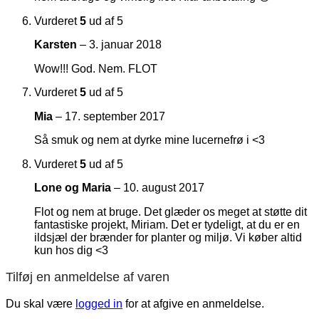
Vurderet
5
ud af 5
Karsten
–
3. januar 2018
Wow!!! God. Nem. FLOT
Vurderet
5
ud af 5
Mia
–
17. september 2017
Så smuk og nem at dyrke mine lucernefrø i <3
Vurderet
5
ud af 5
Lone og Maria
–
10. august 2017
Flot og nem at bruge. Det glæder os meget at støtte dit
fantastiske projekt, Miriam. Det er tydeligt, at du er en
ildsjæl der brænder for planter og miljø. Vi køber altid
kun hos dig <3
Tilføj en anmeldelse af varen
Du skal være
logged in
for at afgive en anmeldelse.