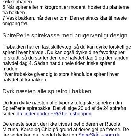
køkkenhanen.
6 Når spirer eller mikrogrønt er modent, høster du planterne
fra bakken.
7 Vask bakken, når den er tom. Den er straks klar til næste
omgang frø.
SpirePerle spirekasse med brugervenligt design
Frøbakken har en fast skillevæg, så du kan dyrke forskellige
spirer i hver halvdel. Du kan også dyrke dine favoritspirer
forskudt, så du starter den ene halvdel dag 1 og den anden
halvdel dag 4. Sådan har du hele tiden friske spirer til
maden.
Hver frøbakke giver dig to store håndfulde spirer i hver
halvdel af frøbakken.
Dyrk næsten alle spirefrø i bakken
Du kan dyrke næsten alle typer økologiske spirefrø i din
SpirePerle spirebakke. Det vil sige 20 ud af de 24 spirefrø
sorter,
du finder under FRØ her i shoppen
.
De eneste sorter, der ikke trives i beholderen er Rucola,
Mizuna, Karse og Chia på grund af deres gel på frøene. De
fire sorter kan du i stedet dyrke i en
SpireSkål – som du