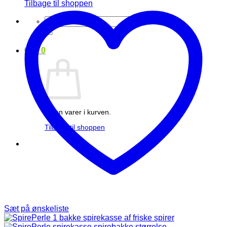
Tilbage til shoppen
Søg
efter:
0
kr.
0
Ingen varer i kurven.
Tilbage til shoppen
Sæt på ønskeliste