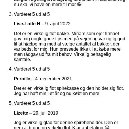
nu skal vi have en mere til mor 😀
Vurderet
5
ud af 5
Lise-Lotte H
–
9. april 2022
Det er en virkelig flot bakke. Miriam som ejer firmaet
gav mig nogle gode tips med på vejen og var rigtig god
til at hjælpe mig med at vælge antallet af bakker, der
var bedst for mig. Hun pressede ikke til at købe mere
men rådgav ud fra mit behov. Virkelig behagelig
samtale.
Vurderet
5
ud af 5
Pernille
–
4. december 2021
Det er en virkelig flot spirekasse og den holder sig flot.
Jeg har haft min i et år og nu købt en mere!
Vurderet
5
ud af 5
Lizette
–
29. juli 2019
Jeg er virkelig glad for denne spirebeholder. Den er
nem at bruge og virkelig flot. Klar anbefaling 😀