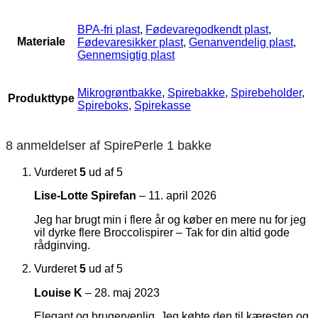
BPA-fri plast
,
Fødevaregodkendt plast
,
Materiale
Fødevaresikker plast
,
Genanvendelig plast
,
Gennemsigtig plast
Mikrogrøntbakke
,
Spirebakke
,
Spirebeholder
,
Produkttype
Spireboks
,
Spirekasse
8 anmeldelser af
SpirePerle 1 bakke
Vurderet
5
ud af 5
Lise-Lotte Spirefan
–
11. april 2026
Jeg har brugt min i flere år og køber en mere nu for jeg
vil dyrke flere Broccolispirer – Tak for din altid gode
rådginving.
Vurderet
5
ud af 5
Louise K
–
28. maj 2023
Elegant og brugervenlig. Jeg købte den til kæresten og