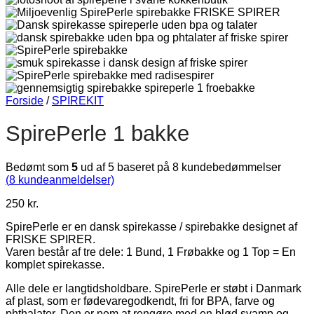
Forside
/
SPIREKIT
SpirePerle 1 bakke
Bedømt som
5
ud af 5 baseret på
8
kundebedømmelser
(
8
kundeanmeldelser)
250
kr.
SpirePerle er en dansk spirekasse / spirebakke designet af
FRISKE SPIRER.
Varen består af tre dele: 1 Bund, 1 Frøbakke og 1 Top = En
komplet spirekasse.
Alle dele er langtidsholdbare. SpirePerle er støbt i Danmark
af plast, som er fødevaregodkendt, fri for BPA, farve og
phthalater. Den er nem at rengøre med en blød svamp og