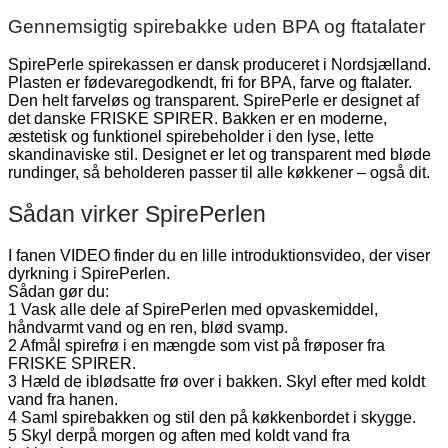
Gennemsigtig spirebakke uden BPA og ftatalater
SpirePerle spirekassen er dansk produceret i Nordsjælland.
Plasten er fødevaregodkendt, fri for BPA, farve og ftalater.
Den helt farveløs og transparent. SpirePerle er designet af
det danske FRISKE SPIRER. Bakken er en moderne,
æstetisk og funktionel spirebeholder i den lyse, lette
skandinaviske stil. Designet er let og transparent med bløde
rundinger, så beholderen passer til alle køkkener – også dit.
Sådan virker SpirePerlen
I fanen VIDEO finder du en lille introduktionsvideo, der viser
dyrkning i SpirePerlen.
Sådan gør du:
1 Vask alle dele af SpirePerlen med opvaskemiddel,
håndvarmt vand og en ren, blød svamp.
2 Afmål spirefrø i en mængde som vist på frøposer fra
FRISKE SPIRER.
3 Hæld de iblødsatte frø over i bakken. Skyl efter med koldt
vand fra hanen.
4 Saml spirebakken og stil den på køkkenbordet i skygge.
5 Skyl derpå morgen og aften med koldt vand fra