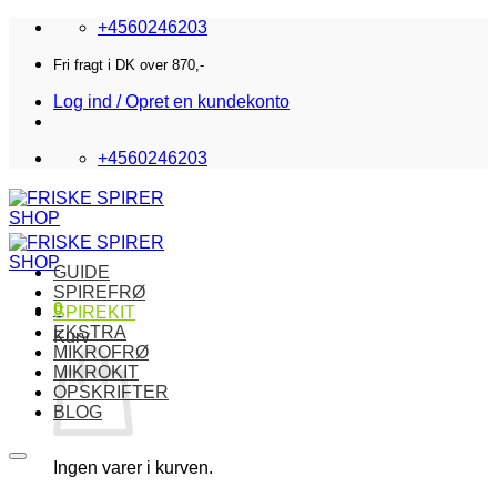
Fortsæt
+4560246203
til
indhold
Fri fragt i DK over 870,-
Log ind / Opret en kundekonto
+4560246203
GUIDE
SPIREFRØ
0
SPIREKIT
EKSTRA
Kurv
MIKROFRØ
MIKROKIT
OPSKRIFTER
BLOG
Ingen varer i kurven.