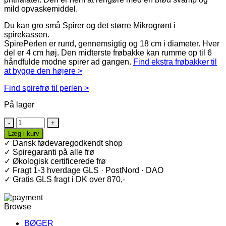
mild opvaskemiddel.
Du kan gro små Spirer og det større Mikrogrønt i
spirekassen.
SpirePerlen er rund, gennemsigtig og 18 cm i diameter. Hver
del er 4 cm høj. Den midterste frøbakke kan rumme op til 6
håndfulde modne spirer ad gangen.
Find ekstra frøbakker til
at bygge den højere >
Find spirefrø til perlen >
På lager
SpirePerle
1
Læg i kurv
bakke
✓ Dansk fødevaregodkendt shop
antal
✓ Spiregaranti på alle frø
✓ Økologisk certificerede frø
✓ Fragt 1-3 hverdage GLS · PostNord · DAO
✓ Gratis GLS fragt i DK over 870,-
Browse
BØGER