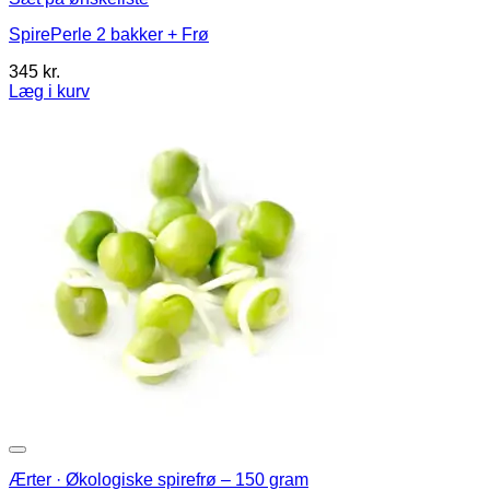
SpirePerle 2 bakker + Frø
345
kr.
Læg i kurv
Dette
vare
har
flere
varianter.
Mulighederne
kan
vælges
på
varesiden
Ærter · Økologiske spirefrø – 150 gram