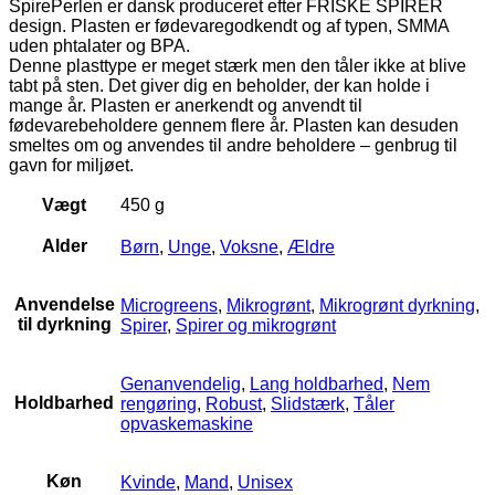
SpirePerlen er dansk produceret efter FRISKE SPIRER
design. Plasten er fødevaregodkendt og af typen, SMMA
uden phtalater og BPA.
Denne plasttype er meget stærk men den tåler ikke at blive
tabt på sten. Det giver dig en beholder, der kan holde i
mange år. Plasten er anerkendt og anvendt til
fødevarebeholdere gennem flere år. Plasten kan desuden
smeltes om og anvendes til andre beholdere – genbrug til
gavn for miljøet.
Vægt
450 g
Alder
Børn
,
Unge
,
Voksne
,
Ældre
Anvendelse
Microgreens
,
Mikrogrønt
,
Mikrogrønt dyrkning
,
til dyrkning
Spirer
,
Spirer og mikrogrønt
Genanvendelig
,
Lang holdbarhed
,
Nem
Holdbarhed
rengøring
,
Robust
,
Slidstærk
,
Tåler
opvaskemaskine
Køn
Kvinde
,
Mand
,
Unisex