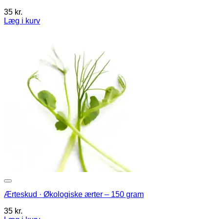
35
kr.
Læg i kurv
Ærteskud · Økologiske ærter – 150 gram
35
kr.