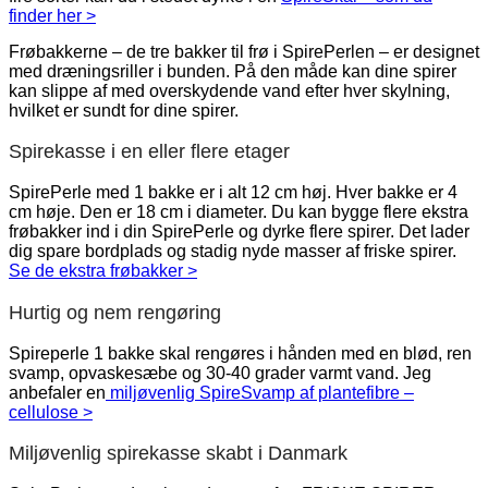
finder her >
Frøbakkerne – de tre bakker til frø i SpirePerlen – er designet
med dræningsriller i bunden. På den måde kan dine spirer
kan slippe af med overskydende vand efter hver skylning,
hvilket er sundt for dine spirer.
Spirekasse i en eller flere etager
SpirePerle med 1 bakke er i alt 12 cm høj. Hver bakke er 4
cm høje. Den er 18 cm i diameter. Du kan bygge flere ekstra
frøbakker ind i din SpirePerle og dyrke flere spirer. Det lader
dig spare bordplads og stadig nyde masser af friske spirer.
Se de ekstra frøbakker >
Hurtig og nem rengøring
Spireperle 1 bakke skal rengøres i hånden med en blød, ren
svamp, opvaskesæbe og 30-40 grader varmt vand. Jeg
anbefaler en
miljøvenlig SpireSvamp af plantefibre –
cellulose >
Miljøvenlig spirekasse skabt i Danmark