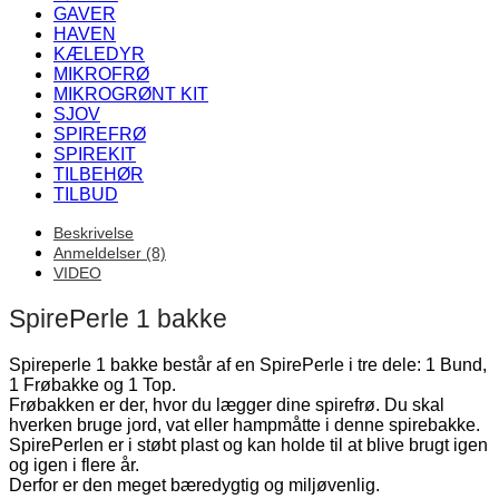
GAVER
HAVEN
KÆLEDYR
MIKROFRØ
MIKROGRØNT KIT
SJOV
SPIREFRØ
SPIREKIT
TILBEHØR
TILBUD
Beskrivelse
Anmeldelser (8)
VIDEO
SpirePerle 1 bakke
Spireperle 1 bakke består af en SpirePerle i tre dele: 1 Bund,
1 Frøbakke og 1 Top.
Frøbakken er der, hvor du lægger dine spirefrø. Du skal
hverken bruge jord, vat eller hampmåtte i denne spirebakke.
SpirePerlen er i støbt plast og kan holde til at blive brugt igen
og igen i flere år.
Derfor er den meget bæredygtig og miljøvenlig.