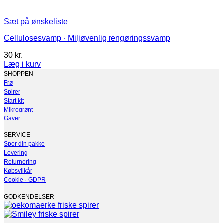
Sæt på ønskeliste
Cellulosesvamp · Miljøvenlig rengøringssvamp
30
kr.
Læg i kurv
Dette
SHOPPEN
vare
Frø
har
Spirer
flere
Start kit
varianter.
Mikrogrønt
Mulighederne
Gaver
kan
vælges
SERVICE
på
Spor din pakke
varesiden
Levering
Returnering
Købsvilkår
Cookie · GDPR
GODKENDELSER