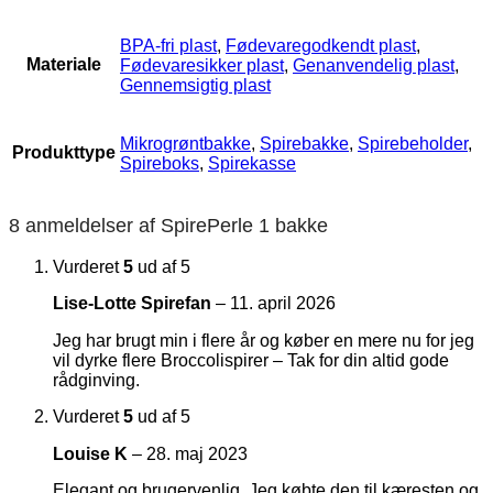
BPA-fri plast
,
Fødevaregodkendt plast
,
Materiale
Fødevaresikker plast
,
Genanvendelig plast
,
Gennemsigtig plast
Mikrogrøntbakke
,
Spirebakke
,
Spirebeholder
,
Produkttype
Spireboks
,
Spirekasse
8 anmeldelser af
SpirePerle 1 bakke
Vurderet
5
ud af 5
Lise-Lotte Spirefan
–
11. april 2026
Jeg har brugt min i flere år og køber en mere nu for jeg
vil dyrke flere Broccolispirer – Tak for din altid gode
rådginving.
Vurderet
5
ud af 5
Louise K
–
28. maj 2023
Elegant og brugervenlig. Jeg købte den til kæresten og