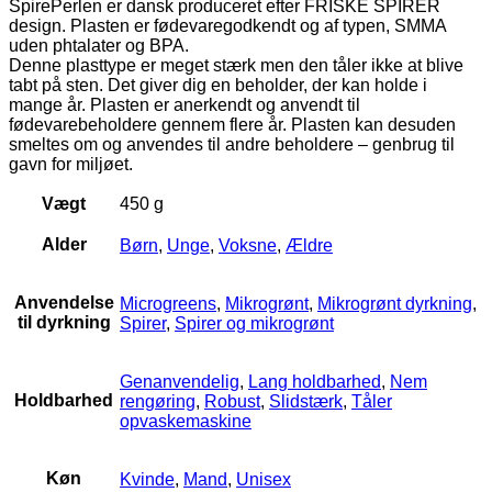
SpirePerlen er dansk produceret efter FRISKE SPIRER
design. Plasten er fødevaregodkendt og af typen, SMMA
uden phtalater og BPA.
Denne plasttype er meget stærk men den tåler ikke at blive
tabt på sten. Det giver dig en beholder, der kan holde i
mange år. Plasten er anerkendt og anvendt til
fødevarebeholdere gennem flere år. Plasten kan desuden
smeltes om og anvendes til andre beholdere – genbrug til
gavn for miljøet.
Vægt
450 g
Alder
Børn
,
Unge
,
Voksne
,
Ældre
Anvendelse
Microgreens
,
Mikrogrønt
,
Mikrogrønt dyrkning
,
til dyrkning
Spirer
,
Spirer og mikrogrønt
Genanvendelig
,
Lang holdbarhed
,
Nem
Holdbarhed
rengøring
,
Robust
,
Slidstærk
,
Tåler
opvaskemaskine
Køn
Kvinde
,
Mand
,
Unisex