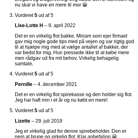
nu skal vi have en mere til mor 😀
Vurderet
5
ud af 5
Lise-Lotte H
–
9. april 2022
Det er en virkelig flot bakke. Miriam som ejer firmaet
gav mig nogle gode tips med på vejen og var rigtig god
til at hjælpe mig med at vælge antallet af bakker, der
var bedst for mig. Hun pressede ikke til at købe mere
men rådgav ud fra mit behov. Virkelig behagelig
samtale.
Vurderet
5
ud af 5
Pernille
–
4. december 2021
Det er en virkelig flot spirekasse og den holder sig flot.
Jeg har haft min i et år og nu købt en mere!
Vurderet
5
ud af 5
Lizette
–
29. juli 2019
Jeg er virkelig glad for denne spirebeholder. Den er
nem at bruge og virkelig flot. Klar anbefaling 😀