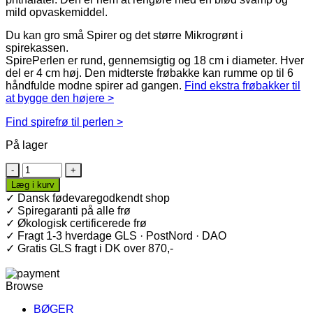
mild opvaskemiddel.
Du kan gro små Spirer og det større Mikrogrønt i
spirekassen.
SpirePerlen er rund, gennemsigtig og 18 cm i diameter. Hver
del er 4 cm høj. Den midterste frøbakke kan rumme op til 6
håndfulde modne spirer ad gangen.
Find ekstra frøbakker til
at bygge den højere >
Find spirefrø til perlen >
På lager
SpirePerle
1
Læg i kurv
bakke
✓ Dansk fødevaregodkendt shop
antal
✓ Spiregaranti på alle frø
✓ Økologisk certificerede frø
✓ Fragt 1-3 hverdage GLS · PostNord · DAO
✓ Gratis GLS fragt i DK over 870,-
Browse
BØGER