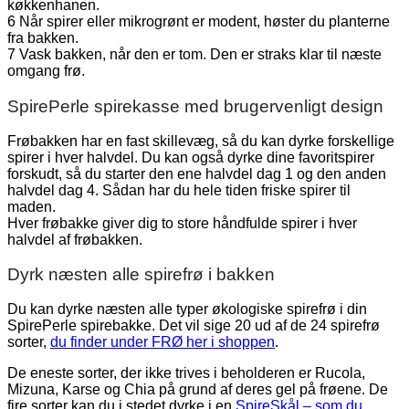
køkkenhanen.
6 Når spirer eller mikrogrønt er modent, høster du planterne
fra bakken.
7 Vask bakken, når den er tom. Den er straks klar til næste
omgang frø.
SpirePerle spirekasse med brugervenligt design
Frøbakken har en fast skillevæg, så du kan dyrke forskellige
spirer i hver halvdel. Du kan også dyrke dine favoritspirer
forskudt, så du starter den ene halvdel dag 1 og den anden
halvdel dag 4. Sådan har du hele tiden friske spirer til
maden.
Hver frøbakke giver dig to store håndfulde spirer i hver
halvdel af frøbakken.
Dyrk næsten alle spirefrø i bakken
Du kan dyrke næsten alle typer økologiske spirefrø i din
SpirePerle spirebakke. Det vil sige 20 ud af de 24 spirefrø
sorter,
du finder under FRØ her i shoppen
.
De eneste sorter, der ikke trives i beholderen er Rucola,
Mizuna, Karse og Chia på grund af deres gel på frøene. De
fire sorter kan du i stedet dyrke i en
SpireSkål – som du