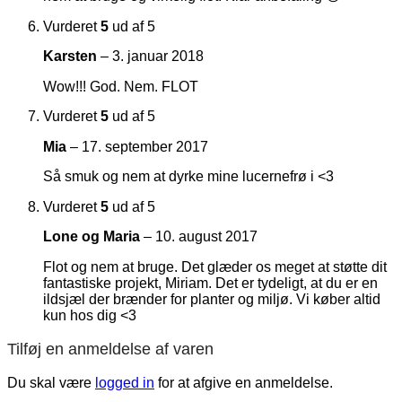
Vurderet
5
ud af 5
Karsten
–
3. januar 2018
Wow!!! God. Nem. FLOT
Vurderet
5
ud af 5
Mia
–
17. september 2017
Så smuk og nem at dyrke mine lucernefrø i <3
Vurderet
5
ud af 5
Lone og Maria
–
10. august 2017
Flot og nem at bruge. Det glæder os meget at støtte dit
fantastiske projekt, Miriam. Det er tydeligt, at du er en
ildsjæl der brænder for planter og miljø. Vi køber altid
kun hos dig <3
Tilføj en anmeldelse af varen
Du skal være
logged in
for at afgive en anmeldelse.