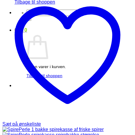
Tilbage til shoppen
Søg
efter:
0
kr.
0
Ingen varer i kurven.
Tilbage til shoppen
Sæt på ønskeliste