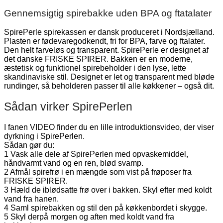
Gennemsigtig spirebakke uden BPA og ftatalater
SpirePerle spirekassen er dansk produceret i Nordsjælland.
Plasten er fødevaregodkendt, fri for BPA, farve og ftalater.
Den helt farveløs og transparent. SpirePerle er designet af
det danske FRISKE SPIRER. Bakken er en moderne,
æstetisk og funktionel spirebeholder i den lyse, lette
skandinaviske stil. Designet er let og transparent med bløde
rundinger, så beholderen passer til alle køkkener – også dit.
Sådan virker SpirePerlen
I fanen VIDEO finder du en lille introduktionsvideo, der viser
dyrkning i SpirePerlen.
Sådan gør du:
1 Vask alle dele af SpirePerlen med opvaskemiddel,
håndvarmt vand og en ren, blød svamp.
2 Afmål spirefrø i en mængde som vist på frøposer fra
FRISKE SPIRER.
3 Hæld de iblødsatte frø over i bakken. Skyl efter med koldt
vand fra hanen.
4 Saml spirebakken og stil den på køkkenbordet i skygge.
5 Skyl derpå morgen og aften med koldt vand fra