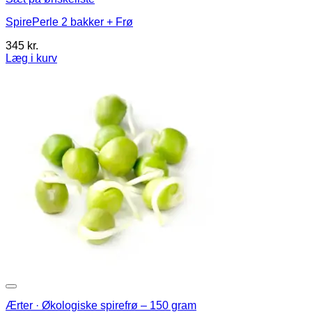
SpirePerle 2 bakker + Frø
345
kr.
Læg i kurv
Dette
vare
har
flere
varianter.
Mulighederne
kan
vælges
på
varesiden
Ærter · Økologiske spirefrø – 150 gram