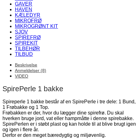
GAVER
HAVEN
KÆLEDYR
MIKROFRØ
MIKROGRØNT KIT
SJOV
SPIREFRØ
SPIREKIT
TILBEHØR
TILBUD
Beskrivelse
Anmeldelser (8)
VIDEO
SpirePerle 1 bakke
Spireperle 1 bakke består af en SpirePerle i tre dele: 1 Bund,
1 Frøbakke og 1 Top.
Frøbakken er der, hvor du lægger dine spirefrø. Du skal
hverken bruge jord, vat eller hampmåtte i denne spirebakke.
SpirePerlen er i støbt plast og kan holde til at blive brugt igen
og igen i flere år.
Derfor er den meget bæredygtig og miljøvenlig.