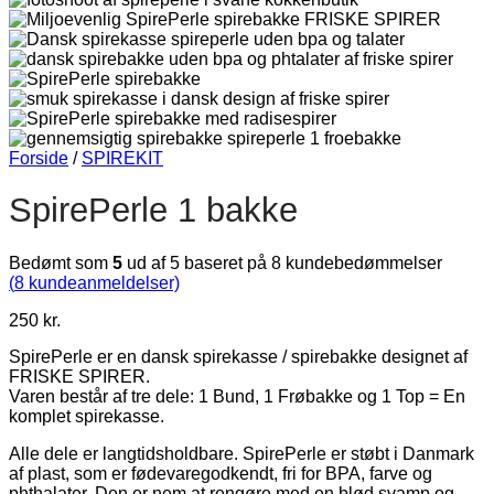
Forside
/
SPIREKIT
SpirePerle 1 bakke
Bedømt som
5
ud af 5 baseret på
8
kundebedømmelser
(
8
kundeanmeldelser)
250
kr.
SpirePerle er en dansk spirekasse / spirebakke designet af
FRISKE SPIRER.
Varen består af tre dele: 1 Bund, 1 Frøbakke og 1 Top = En
komplet spirekasse.
Alle dele er langtidsholdbare. SpirePerle er støbt i Danmark
af plast, som er fødevaregodkendt, fri for BPA, farve og
phthalater. Den er nem at rengøre med en blød svamp og