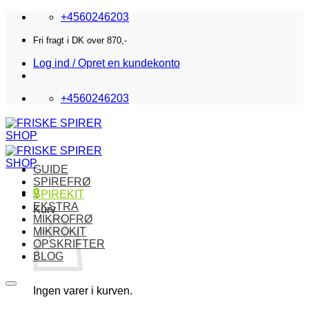
Fortsæt
+4560246203
til
indhold
Fri fragt i DK over 870,-
Log ind / Opret en kundekonto
+4560246203
GUIDE
SPIREFRØ
0
SPIREKIT
EKSTRA
Kurv
MIKROFRØ
MIKROKIT
OPSKRIFTER
BLOG
Ingen varer i kurven.