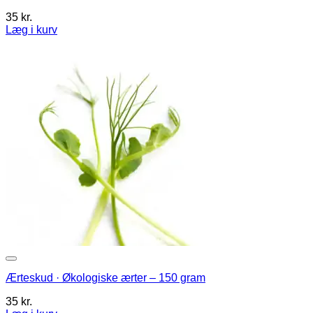
35
kr.
Læg i kurv
Ærteskud · Økologiske ærter – 150 gram
35
kr.