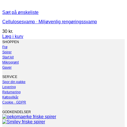
Sæt på ønskeliste
Cellulosesvamp · Miljøvenlig rengøringssvamp
30
kr.
Læg i kurv
Dette
SHOPPEN
vare
Frø
har
Spirer
flere
Start kit
varianter.
Mikrogrønt
Mulighederne
Gaver
kan
vælges
SERVICE
på
Spor din pakke
varesiden
Levering
Returnering
Købsvilkår
Cookie · GDPR
GODKENDELSER