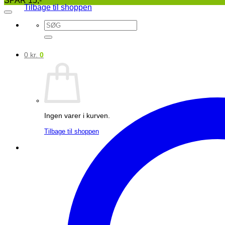
Tilbage til shoppen
Søg
efter:
0
kr.
0
Ingen varer i kurven.
Tilbage til shoppen