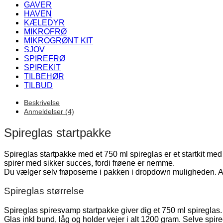
GAVER
HAVEN
KÆLEDYR
MIKROFRØ
MIKROGRØNT KIT
SJOV
SPIREFRØ
SPIREKIT
TILBEHØR
TILBUD
Beskrivelse
Anmeldelser (4)
Spireglas startpakke
Spireglas startpakke med et 750 ml spireglas er et startkit me
spirer med sikker succes, fordi frøene er nemme.
Du vælger selv frøposerne i pakken i dropdown muligheden. Alle
Spireglas størrelse
Spireglas spiresvamp startpakke giver dig et 750 ml spireglas. D
Glas inkl bund, låg og holder vejer i alt 1200 gram. Selve sp