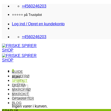
Fortsæt
+4560246203
til
indhold
Fri fragt i DK over 870,-
Log ind / Opret en kundekonto
+4560246203
0
GUIDE
SPIREFRØ
Kurv
SPIREKIT
EKSTRA
MIKROFRØ
MIKROKIT
OPSKRIFTER
BLOG
Ingen varer i kurven.
SPAR 15,-