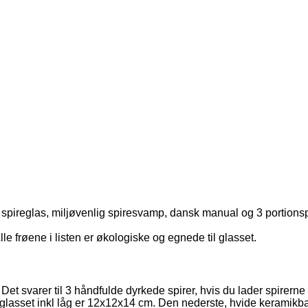
d spireglas, miljøvenlig spiresvamp, dansk manual og 3 portionsp
 frøene i listen er økologiske og egnede til glasset.
et svarer til 3 håndfulde dyrkede spirer, hvis du lader spirerne g
ireglasset inkl låg er 12x12x14 cm. Den nederste, hvide keramikb