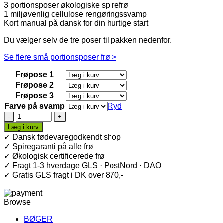
3 portionsposer økologiske spirefrø
1 miljøvenlig cellulose rengøringssvamp
Kort manual på dansk for din hurtige start
Du vælger selv de tre poser til pakken nedenfor.
Se flere små portionsposer frø >
Frøpose 1
Frøpose 2
Frøpose 3
Farve på svamp
Ryd
Spireglas
+
Læg i kurv
Frø
✓ Dansk fødevaregodkendt shop
+
✓ Spiregaranti på alle frø
Svamp
✓ Økologisk certificerede frø
antal
✓ Fragt 1-3 hverdage GLS · PostNord · DAO
✓ Gratis GLS fragt i DK over 870,-
Browse
BØGER