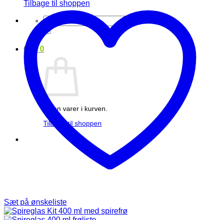
Tilbage til shoppen
Søg
efter:
0
kr.
0
Ingen varer i kurven.
Tilbage til shoppen
Sæt på ønskeliste