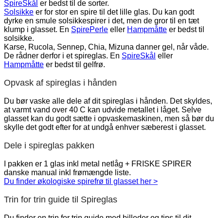
SpireSkål
er bedst til de sorter.
Solsikke
er for stor en spire til det lille glas. Du kan godt
dyrke en smule solsikkespirer i det, men de gror til en tæt
klump i glasset. En
SpirePerle
eller
Hampmåtte
er bedst til
solsikke.
Karse, Rucola, Sennep, Chia, Mizuna danner gel, når våde.
De rådner derfor i et spireglas. En
SpireSkål
eller
Hampmåtte
er bedst til gelfrø.
Opvask af spireglas i hånden
Du bør vaske alle dele af dit spireglas i hånden. Det skyldes,
at varmt vand over 40 C kan udvide metallet i låget. Selve
glasset kan du godt sætte i opvaskemaskinen, men så bør du
skylle det godt efter for at undgå enhver sæberest i glasset.
Dele i spireglas pakken
I pakken er 1 glas inkl metal netlåg + FRISKE SPIRER
danske manual inkl frømængde liste.
Du finder økologiske spirefrø til glasset her >
Trin for trin guide til Spireglas
Du finder en trin for trin guide med billeder og tips til dit