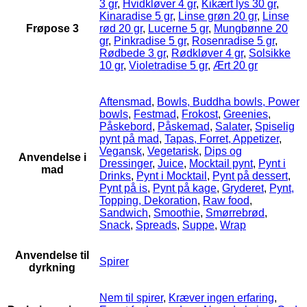
3 gr
,
Hvidkløver 4 gr
,
Kikært lys 30 gr
,
Kinaradise 5 gr
,
Linse grøn 20 gr
,
Linse
Frøpose 3
rød 20 gr
,
Lucerne 5 gr
,
Mungbønne 20
gr
,
Pinkradise 5 gr
,
Rosenradise 5 gr
,
Rødbede 3 gr
,
Rødkløver 4 gr
,
Solsikke
10 gr
,
Violetradise 5 gr
,
Ært 20 gr
Aftensmad
,
Bowls, Buddha bowls, Power
bowls
,
Festmad
,
Frokost
,
Greenies
,
Påskebord
,
Påskemad
,
Salater
,
Spiselig
pynt på mad
,
Tapas, Forret, Appetizer
,
Vegansk
,
Vegetarisk
,
Dips og
Anvendelse i
Dressinger
,
Juice
,
Mocktail pynt
,
Pynt i
mad
Drinks
,
Pynt i Mocktail
,
Pynt på dessert
,
Pynt på is
,
Pynt på kage
,
Gryderet
,
Pynt,
Topping, Dekoration
,
Raw food
,
Sandwich
,
Smoothie
,
Smørrebrød
,
Snack
,
Spreads
,
Suppe
,
Wrap
Anvendelse til
Spirer
dyrkning
Nem til spirer
,
Kræver ingen erfaring
,