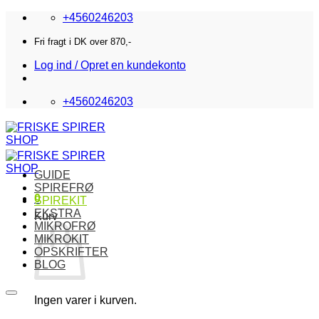
Fortsæt
+4560246203
til
indhold
Fri fragt i DK over 870,-
Log ind / Opret en kundekonto
+4560246203
GUIDE
SPIREFRØ
0
SPIREKIT
EKSTRA
Kurv
MIKROFRØ
MIKROKIT
OPSKRIFTER
BLOG
Ingen varer i kurven.