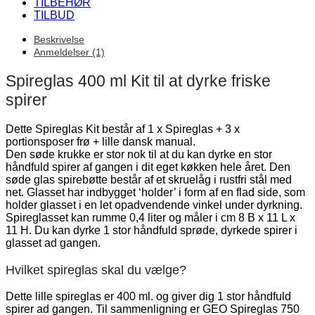
TILBEHØR
TILBUD
Beskrivelse
Anmeldelser (1)
Spireglas 400 ml Kit til at dyrke friske
spirer
Dette Spireglas Kit består af 1 x Spireglas + 3 x
portionsposer frø + lille dansk manual.
Den søde krukke er stor nok til at du kan dyrke en stor
håndfuld spirer af gangen i dit eget køkken hele året. Den
søde glas spirebøtte består af et skruelåg i rustfri stål med
net. Glasset har indbygget ‘holder’ i form af en flad side, som
holder glasset i en let opadvendende vinkel under dyrkning.
Spireglasset kan rumme 0,4 liter og måler i cm 8 B x 11 L x
11 H. Du kan dyrke 1 stor håndfuld sprøde, dyrkede spirer i
glasset ad gangen.
Hvilket spireglas skal du vælge?
Dette lille spireglas er 400 ml. og giver dig 1 stor håndfuld
spirer ad gangen. Til sammenligning er GEO Spireglas 750