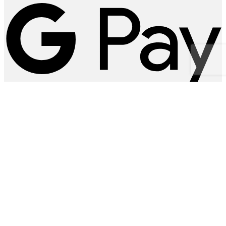
© 2010 - 2026
FRISKE SPIRER.
All rights reserved · Made by
MS Webbureau
Søg
efter:
GUIDE
SPIREFRØ
SPIREKIT
EKSTRA
MIKROFRØ
MIKROKIT
OPSKRIFTER