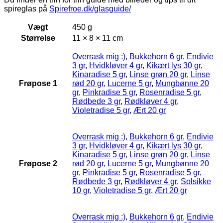
spireglas på
Spirefroe.dk/glasguide/
Vægt
450 g
Størrelse
11 × 8 × 11 cm
Overrask mig :)
,
Bukkehorn 6 gr
,
Endivie
3 gr
,
Hvidkløver 4 gr
,
Kikært lys 30 gr
,
Kinaradise 5 gr
,
Linse grøn 20 gr
,
Linse
Frøpose 1
rød 20 gr
,
Lucerne 5 gr
,
Mungbønne 20
gr
,
Pinkradise 5 gr
,
Rosenradise 5 gr
,
Rødbede 3 gr
,
Rødkløver 4 gr
,
Violetradise 5 gr
,
Ært 20 gr
Overrask mig :)
,
Bukkehorn 6 gr
,
Endivie
3 gr
,
Hvidkløver 4 gr
,
Kikært lys 30 gr
,
Kinaradise 5 gr
,
Linse grøn 20 gr
,
Linse
Frøpose 2
rød 20 gr
,
Lucerne 5 gr
,
Mungbønne 20
gr
,
Pinkradise 5 gr
,
Rosenradise 5 gr
,
Rødbede 3 gr
,
Rødkløver 4 gr
,
Solsikke
10 gr
,
Violetradise 5 gr
,
Ært 20 gr
Overrask mig :)
,
Bukkehorn 6 gr
,
Endivie