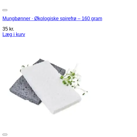
Mungbønner · Økologiske spirefrø – 160 gram
35
kr.
Læg i kurv