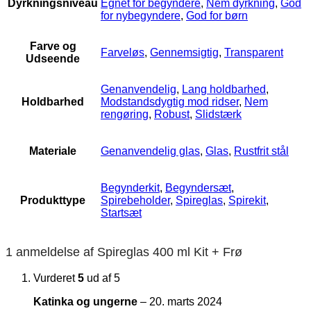
Dyrkningsniveau
Egnet for begyndere
,
Nem dyrkning
,
God
for nybegyndere
,
God for børn
Farve og
Farveløs
,
Gennemsigtig
,
Transparent
Udseende
Genanvendelig
,
Lang holdbarhed
,
Holdbarhed
Modstandsdygtig mod ridser
,
Nem
rengøring
,
Robust
,
Slidstærk
Materiale
Genanvendelig glas
,
Glas
,
Rustfrit stål
Begynderkit
,
Begyndersæt
,
Produkttype
Spirebeholder
,
Spireglas
,
Spirekit
,
Startsæt
1 anmeldelse af
Spireglas 400 ml Kit + Frø
Vurderet
5
ud af 5
Katinka og ungerne
–
20. marts 2024