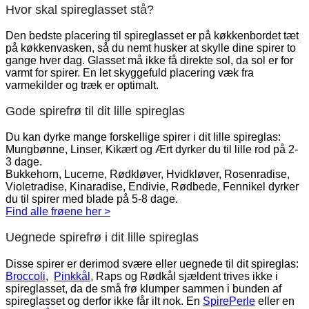
Hvor skal spireglasset stå?
Den bedste placering til spireglasset er på køkkenbordet tæt
på køkkenvasken, så du nemt husker at skylle dine spirer to
gange hver dag. Glasset må ikke få direkte sol, da sol er for
varmt for spirer. En let skyggefuld placering væk fra
varmekilder og træk er optimalt.
Gode spirefrø til dit lille spireglas
Du kan dyrke mange forskellige spirer i dit lille spireglas:
Mungbønne, Linser, Kikært og Ært dyrker du til lille rod på 2-
3 dage.
Bukkehorn, Lucerne, Rødkløver, Hvidkløver, Rosenradise,
Violetradise, Kinaradise, Endivie, Rødbede, Fennikel dyrker
du til spirer med blade på 5-8 dage.
Find alle frøene her >
Uegnede spirefrø i dit lille spireglas
Disse spirer er derimod svære eller uegnede til dit spireglas:
Broccoli
,
Pinkkål
, Raps og Rødkål sjældent trives ikke i
spireglasset, da de små frø klumper sammen i bunden af
spireglasset og derfor ikke får ilt nok. En
SpirePerle
eller en