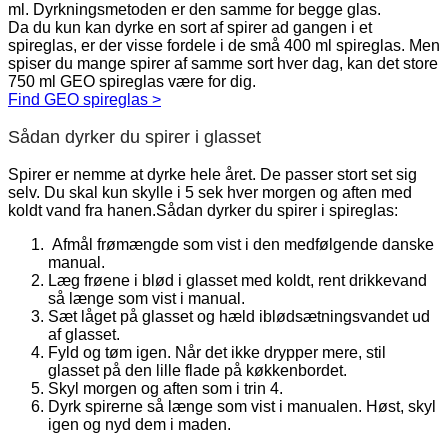
ml. Dyrkningsmetoden er den samme for begge glas.
Da du kun kan dyrke en sort af spirer ad gangen i et
spireglas, er der visse fordele i de små 400 ml spireglas. Men
spiser du mange spirer af samme sort hver dag, kan det store
750 ml GEO spireglas være for dig.
Find GEO spireglas >
Sådan dyrker du spirer i glasset
Spirer er nemme at dyrke hele året. De passer stort set sig
selv. Du skal kun skylle i 5 sek hver morgen og aften med
koldt vand fra hanen.Sådan dyrker du spirer i spireglas:
Afmål frømængde som vist i den medfølgende danske
manual.
Læg frøene i blød i glasset med koldt, rent drikkevand
så længe som vist i manual.
Sæt låget på glasset og hæld iblødsætningsvandet ud
af glasset.
Fyld og tøm igen. Når det ikke drypper mere, stil
glasset på den lille flade på køkkenbordet.
Skyl morgen og aften som i trin 4.
Dyrk spirerne så længe som vist i manualen. Høst, skyl
igen og nyd dem i maden.