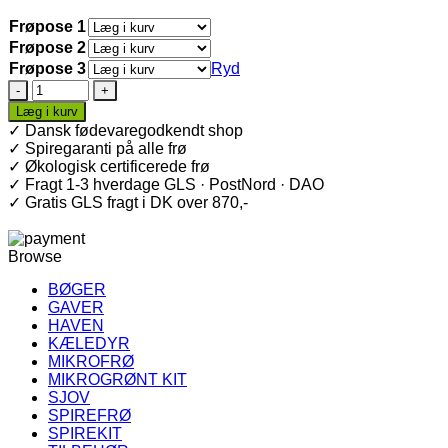
Frøpose 1
Frøpose 2
Frøpose 3
Ryd
Spireglas
400
Læg i kurv
ml
✓ Dansk fødevaregodkendt shop
Kit
✓ Spiregaranti på alle frø
+
✓ Økologisk certificerede frø
Frø
✓ Fragt 1-3 hverdage GLS · PostNord · DAO
antal
✓ Gratis GLS fragt i DK over 870,-
Browse
BØGER
GAVER
HAVEN
KÆLEDYR
MIKROFRØ
MIKROGRØNT KIT
SJOV
SPIREFRØ
SPIREKIT