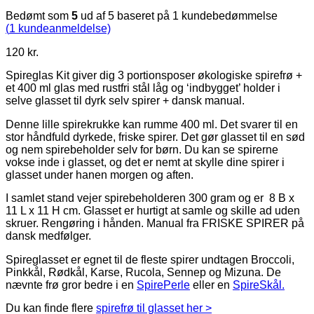
Bedømt som
5
ud af 5 baseret på
1
kundebedømmelse
(
1
kundeanmeldelse)
120
kr.
Spireglas Kit giver dig 3 portionsposer økologiske spirefrø +
et 400 ml glas med rustfri stål låg og ‘indbygget’ holder i
selve glasset til dyrk selv spirer + dansk manual.
Denne lille spirekrukke kan rumme 400 ml. Det svarer til en
stor håndfuld dyrkede, friske spirer. Det gør glasset til en sød
og nem spirebeholder selv for børn. Du kan se spirerne
vokse inde i glasset, og det er nemt at skylle dine spirer i
glasset under hanen morgen og aften.
I samlet stand vejer spirebeholderen 300 gram og er 8 B x
11 L x 11 H cm. Glasset er hurtigt at samle og skille ad uden
skruer. Rengøring i hånden. Manual fra FRISKE SPIRER på
dansk medfølger.
Spireglasset er egnet til de fleste spirer undtagen Broccoli,
Pinkkål, Rødkål, Karse, Rucola, Sennep og Mizuna. De
nævnte frø gror bedre i en
SpirePerle
eller en
SpireSkål.
Du kan finde flere
spirefrø til glasset her >