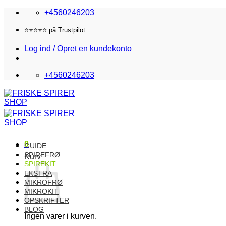
Fortsæt
+4560246203
til
indhold
Fri fragt i DK over 870,-
Log ind / Opret en kundekonto
+4560246203
0
GUIDE
SPIREFRØ
Kurv
SPIREKIT
EKSTRA
MIKROFRØ
MIKROKIT
OPSKRIFTER
BLOG
Ingen varer i kurven.