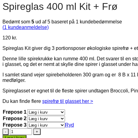
Spireglas 400 ml Kit + Frø
Bedømt som
5
ud af 5 baseret på
1
kundebedømmelse
(
1
kundeanmeldelse)
120
kr.
Spireglas Kit giver dig 3 portionsposer økologiske spirefrø + et 
Denne lille spirekrukke kan rumme 400 ml. Det svarer til en sto
i glasset, og det er nemt at skylle dine spirer i glasset under 
I samlet stand vejer spirebeholderen 300 gram og er 8 B x 11
medfølger.
Spireglasset er egnet til de fleste spirer undtagen Broccoli, 
Du kan finde flere
spirefrø til glasset her >
Frøpose 1
Frøpose 2
Frøpose 3
Ryd
Spireglas
400
Læg i kurv