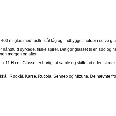
400 ml glas med rustfri stål låg og ‘indbygget’ holder i selve gla
r håndfuld dyrkede, friske spirer. Det gør glasset til en sød og
hanen morgen og aften.
 L x 11 H cm. Glasset er hurtigt at samle og skille ad uden sk
Pinkkål, Rødkål, Karse, Rucola, Sennep og Mizuna. De nævnte frø