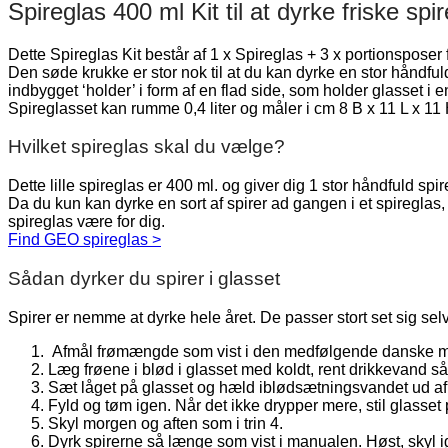
Spireglas 400 ml Kit til at dyrke friske spir
Dette Spireglas Kit består af 1 x Spireglas + 3 x portionsposer 
Den søde krukke er stor nok til at du kan dyrke en stor håndfuld
indbygget ‘holder’ i form af en flad side, som holder glasset i
Spireglasset kan rumme 0,4 liter og måler i cm 8 B x 11 L x 11
Hvilket spireglas skal du vælge?
Dette lille spireglas er 400 ml. og giver dig 1 stor håndfuld
Da du kun kan dyrke en sort af spirer ad gangen i et spireglas
spireglas være for dig.
Find GEO spireglas >
Sådan dyrker du spirer i glasset
Spirer er nemme at dyrke hele året. De passer stort set sig sel
Afmål frømængde som vist i den medfølgende danske m
Læg frøene i blød i glasset med koldt, rent drikkevand s
Sæt låget på glasset og hæld iblødsætningsvandet ud af 
Fyld og tøm igen. Når det ikke drypper mere, stil glasset 
Skyl morgen og aften som i trin 4.
Dyrk spirerne så længe som vist i manualen. Høst, skyl