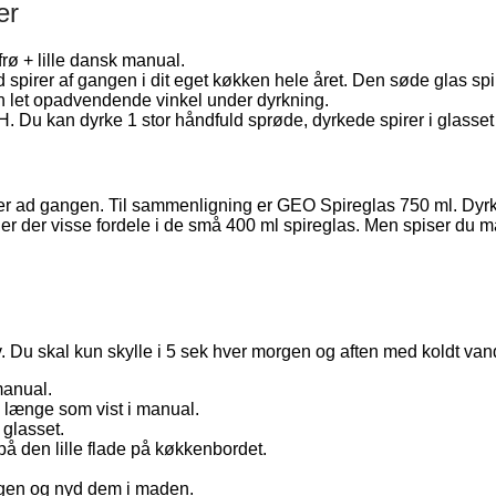
er
frø + lille dansk manual.
 spirer af gangen i dit eget køkken hele året. Den søde glas spire
 en let opadvendende vinkel under dyrkning.
 H. Du kan dyrke 1 stor håndfuld sprøde, dyrkede spirer i glasse
 spirer ad gangen. Til sammenligning er GEO Spireglas 750 ml. 
, er der visse fordele i de små 400 ml spireglas. Men spiser du
v. Du skal kun skylle i 5 sek hver morgen og aften med koldt van
anual.
å længe som vist i manual.
glasset.
på den lille flade på køkkenbordet.
 igen og nyd dem i maden.