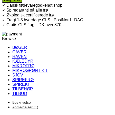
ml
✓ Dansk fødevaregodkendt shop
Kit
✓ Spiregaranti på alle frø
+
✓ Økologisk certificerede frø
Frø
✓ Fragt 1-3 hverdage GLS · PostNord · DAO
antal
✓ Gratis GLS fragt i DK over 870,-
Browse
BØGER
GAVER
HAVEN
KÆLEDYR
MIKROFRØ
MIKROGRØNT KIT
SJOV
SPIREFRØ
SPIREKIT
TILBEHØR
TILBUD
Beskrivelse
Anmeldelser (1)