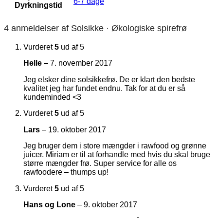
6-7 dage
Dyrkningstid
4 anmeldelser af
Solsikke · Økologiske spirefrø
Vurderet
5
ud af 5
Helle
–
7. november 2017
Jeg elsker dine solsikkefrø. De er klart den bedste
kvalitet jeg har fundet endnu. Tak for at du er så
kundeminded <3
Vurderet
5
ud af 5
Lars
–
19. oktober 2017
Jeg bruger dem i store mængder i rawfood og grønne
juicer. Miriam er til at forhandle med hvis du skal bruge
større mængder frø. Super service for alle os
rawfoodere – thumps up!
Vurderet
5
ud af 5
Hans og Lone
–
9. oktober 2017