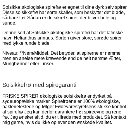
Solsikke økologiske spirefrø er egnet til dine dyrk selv spirer.
Disse solsikkefrø har sorte skaller, som beskytter det bløde,
sårbare frø. Sådan er du sikret spirer, der bliver hele og
sunde.
Denne sort af Solsikke økologiske spirefrø har det latinske
navn Helianthus annuus. Sorten giver store, sprøde spirer
med tykke runde blade.
Niveau: **Nem/Middel. Det betyder, at spirerne er nemme
men en anelse mere krævende end de helt nemme Ærter,
Mungbønner eller Linser.
Solsikkefrø med spiregaranti
FRISKE SPIRER økologiske solsikkefrø er dyrket på
sydeuropæiske marker. Spirefrøene er 100% økologiske,
bakterietestede og følger Fødevarestyrelsens strikse kontrol
af spirefrø Jeg kan derfor garantere høj spireevne og rene
frø. Jeg ønsker altid, du er tilfreds med produktet. Så kontakt
mig gerne, hvis du ikke oplever den ønskede kvalitet.