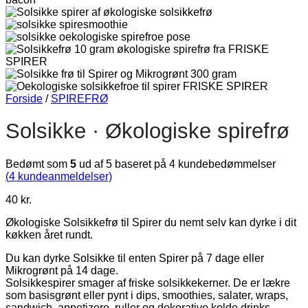
Forside
/
SPIREFRØ
Solsikke · Økologiske spirefrø
Bedømt som
5
ud af 5 baseret på
4
kundebedømmelser
(
4
kundeanmeldelser)
40
kr.
Økologiske Solsikkefrø til Spirer du nemt selv kan dyrke i dit
køkken året rundt.
Du kan dyrke Solsikke til enten Spirer på 7 dage eller
Mikrogrønt på 14 dage.
Solsikkespirer smager af friske solsikkekerner. De er lækre
som basisgrønt eller pynt i dips, smoothies, salater, wraps,
sandwich, appetizere, ruller og dekorative kolde drinks.