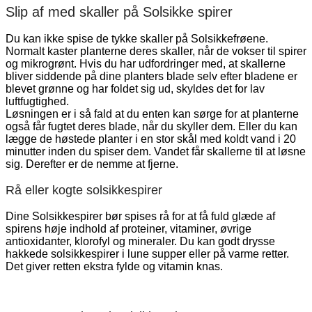
Slip af med skaller på Solsikke spirer
Du kan ikke spise de tykke skaller på Solsikkefrøene.
Normalt kaster planterne deres skaller, når de vokser til spirer
og mikrogrønt. Hvis du har udfordringer med, at skallerne
bliver siddende på dine planters blade selv efter bladene er
blevet grønne og har foldet sig ud, skyldes det for lav
luftfugtighed.
Løsningen er i så fald at du enten kan sørge for at planterne
også får fugtet deres blade, når du skyller dem. Eller du kan
lægge de høstede planter i en stor skål med koldt vand i 20
minutter inden du spiser dem. Vandet får skallerne til at løsne
sig. Derefter er de nemme at fjerne.
Rå eller kogte solsikkespirer
Dine Solsikkespirer bør spises rå for at få fuld glæde af
spirens høje indhold af proteiner, vitaminer, øvrige
antioxidanter, klorofyl og mineraler. Du kan godt drysse
hakkede solsikkespirer i lune supper eller på varme retter.
Det giver retten ekstra fylde og vitamin knas.