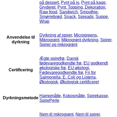
på dessert
,
Pynt på is
,
Pynt på kage
,
Gryderet
,
Pynt, Topping, Dekoration
,
Raw food
,
Sandwich
,
Smoothie
,
Smørrebrød
,
Snack
,
Spreads
,
Suppe
,
Wrap
Dyrkning af spirer
,
Microgreens
,
Anvendelse til
Mikrogrønt
,
Mikrogrønt dyrkning
,
Spirer
,
dyrkning
Spirer og mikrogrønt
Ægte spirefrø
,
Dansk
fødevaregodkendte frø
,
EU godkendt
økologiske frø
,
EU-økologi
,
Certificering
Fødevaregodkendte frø
,
Fri for
Salmonella, E. Coli og Listeria
,
Økologisk
,
Økologisk certificeret
Hampmåtte
,
Kokosmåtte
,
Spirekasse
,
Dyrkningsmetode
SpirePerle
Nem til mikrogrønt
,
Nem til spirer
,