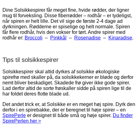
Dine Solsikkespirer får meget fine, hvide rødder, der ligner
mug til forveksling. Disse fiberrødder – rodhår – er tydeligst,
når spiren er helt lille. Det vil sige de første 2-4 dage ad
dyrkningen. Rødderne er spiselige og helt normale. Spiren
får flere rodhår, hvis den vokser for tørt. Andre spirer med
rodhår er:
Broccoli
–
Pinkkål
–
Rosenadise
–
Kinaradise
.
Tips til solsikkespirer
Solsikkespirer skal altid dyrkes af solsikke økologiske
spirefrø med skaller på, da solsikkekerner er bløde og derfor
nemt bliver beskadiget. Skadede frø giver ikke gode spirer.
Lad derfor altid de sorte frøskaller sidde på spiren lige til de
har foldet deres flotte blade ud.
Det andet trick er, at Solsikke er en meget høj spire. Dyrk den
derfor i en spirebakke, der er beregnet til høje spirer – en
SpirePerle
er designet til både små og høje spirer.
Du finder
SpirePerlen her >