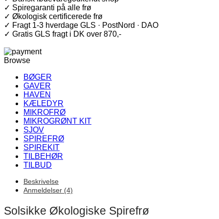
spirefrø
✓ Spiregaranti på alle frø
antal
✓ Økologisk certificerede frø
✓ Fragt 1-3 hverdage GLS · PostNord · DAO
✓ Gratis GLS fragt i DK over 870,-
Browse
BØGER
GAVER
HAVEN
KÆLEDYR
MIKROFRØ
MIKROGRØNT KIT
SJOV
SPIREFRØ
SPIREKIT
TILBEHØR
TILBUD
Beskrivelse
Anmeldelser (4)
Solsikke Økologiske Spirefrø