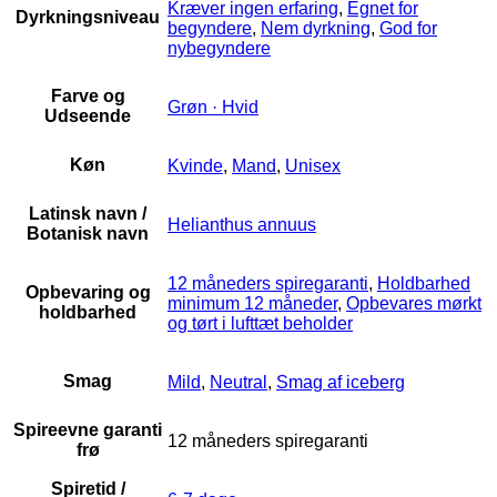
Kræver ingen erfaring
,
Egnet for
Dyrkningsniveau
begyndere
,
Nem dyrkning
,
God for
nybegyndere
Farve og
Grøn · Hvid
Udseende
Køn
Kvinde
,
Mand
,
Unisex
Latinsk navn /
Helianthus annuus
Botanisk navn
12 måneders spiregaranti
,
Holdbarhed
Opbevaring og
minimum 12 måneder
,
Opbevares mørkt
holdbarhed
og tørt i lufttæt beholder
Smag
Mild
,
Neutral
,
Smag af iceberg
Spireevne garanti
12 måneders spiregaranti
frø
Spiretid /