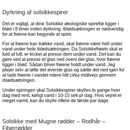
Dyrkning af solsikkespirer
Det er vigtigt, at dine Solsikke økologiske spirefrø ligger i
blød i 8 timer inden dyrkning. Iblødsætningen er nødvendig
for at frøene kan begynde at spire.
For at frøene kan trække vand, skal frøene være helt under
vand under hele iblødsætningen. Da Solsikkefrøets skal er
fuld af luft, er tricket at presse dem under vand. Det kan du
gøre ved at presse et glas ned oveni det glas, hvor frøene
ligger i blød. Sådan bliver frøene holdt under vand. Jeg
plejer selv at løfte det øverste glas og sætte det ned igen for
at lade frøene i vandet rotere lidt cirka midtvejs gennem
iblødsætningen.
Under spiringen skal Solsikkespirer skylles to gange hver
dag med rent, køligt vand i 10-15 sek pr dag. Hvis vejret er
meget varmt, kan du skylle oftere de første par dage.
Solsikke med Mugne rødder – Rodhår –
Fiberrødder