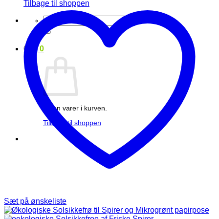
Tilbage til shoppen
Søg
efter:
0
kr.
0
Ingen varer i kurven.
Tilbage til shoppen
Sæt på ønskeliste