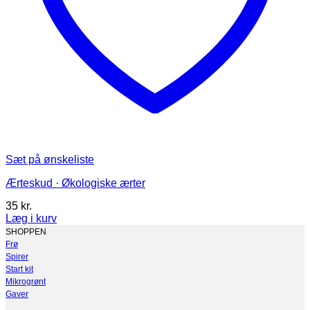
Sæt på ønskeliste
Ærteskud · Økologiske ærter
35
kr.
Læg i kurv
Dette
SHOPPEN
vare
Frø
har
Spirer
flere
Start kit
varianter.
Mikrogrønt
Mulighederne
Gaver
kan