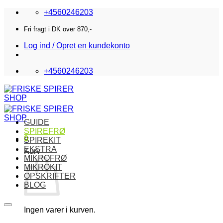
Fortsæt
+4560246203
til
indhold
Fri fragt i DK over 870,-
Log ind / Opret en kundekonto
+4560246203
GUIDE
SPIREFRØ
0
SPIREKIT
EKSTRA
Kurv
MIKROFRØ
MIKROKIT
OPSKRIFTER
BLOG
Ingen varer i kurven.