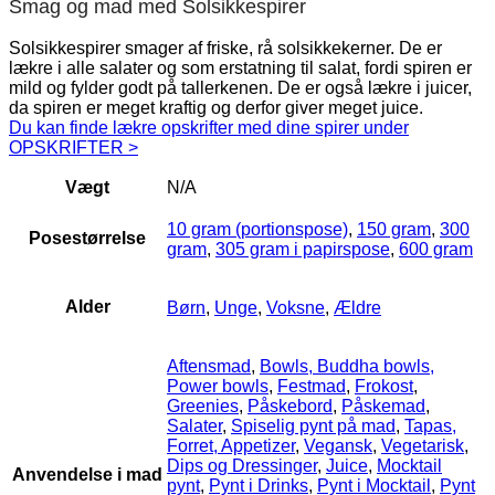
Smag og mad med Solsikkespirer
Solsikkespirer smager af friske, rå solsikkekerner. De er
lækre i alle salater og som erstatning til salat, fordi spiren er
mild og fylder godt på tallerkenen. De er også lækre i juicer,
da spiren er meget kraftig og derfor giver meget juice.
Du kan finde lækre opskrifter med dine spirer under
OPSKRIFTER >
Vægt
N/A
10 gram (portionspose)
,
150 gram
,
300
Posestørrelse
gram
,
305 gram i papirspose
,
600 gram
Alder
Børn
,
Unge
,
Voksne
,
Ældre
Aftensmad
,
Bowls, Buddha bowls,
Power bowls
,
Festmad
,
Frokost
,
Greenies
,
Påskebord
,
Påskemad
,
Salater
,
Spiselig pynt på mad
,
Tapas,
Forret, Appetizer
,
Vegansk
,
Vegetarisk
,
Dips og Dressinger
,
Juice
,
Mocktail
Anvendelse i mad
pynt
,
Pynt i Drinks
,
Pynt i Mocktail
,
Pynt