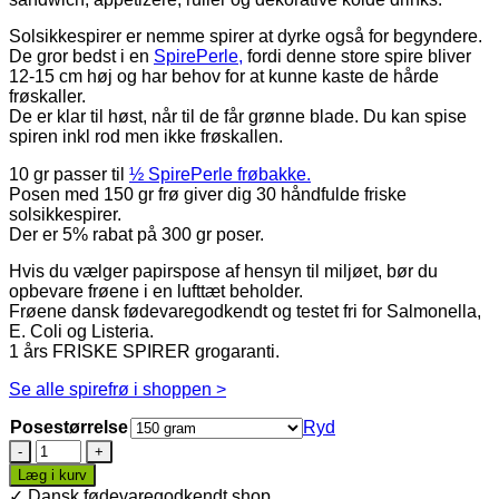
Solsikkespirer er nemme spirer at dyrke også for begyndere.
De gror bedst i en
SpirePerle,
fordi denne store spire bliver
12-15 cm høj og har behov for at kunne kaste de hårde
frøskaller.
De er klar til høst, når til de får grønne blade. Du kan spise
spiren inkl rod men ikke frøskallen.
10 gr passer til
½ SpirePerle frøbakke.
Posen med 150 gr frø giver dig 30 håndfulde friske
solsikkespirer.
Der er 5% rabat på 300 gr poser.
Hvis du vælger papirspose af hensyn til miljøet, bør du
opbevare frøene i en lufttæt beholder.
Frøene dansk fødevaregodkendt og testet fri for Salmonella,
E. Coli og Listeria.
1 års FRISKE SPIRER grogaranti.
Se alle spirefrø i shoppen >
Posestørrelse
Ryd
Solsikke
·
Læg i kurv
Økologiske
✓ Dansk fødevaregodkendt shop