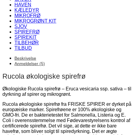
HAVEN
KÆLEDYR
MIKROFRØ
MIKROGRØNT KIT
SJOV
SPIREFRØ
SPIREKIT
TILBEHØR
TILBUD
Beskrivelse
Anmeldelser (5)
Rucola økologiske spirefrø
Økologiske Rucola spirefrø – Eruca vesicaria ssp. sativa – til
dyrkning af spirer og mikrogrønt.
Rucola økologiske spirefrø fra FRISKE SPIRER er dyrket på
europæiske marker. Spirefrøene er 100% økologiske og
GMO-fri. De er bakterietestet for Salmonella, Listeria og E.
Coli i overensstemmelse med Fødevarestyrelsens kontrol af
certificerede spirefrø. Det vil sige, at dette er ikke bare
havefrø, som bliver solgt til spiredyrkning. Det er ægte