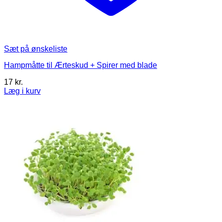
Sæt på ønskeliste
Hampmåtte til Ærteskud + Spirer med blade
17
kr.
Læg i kurv
Dette
vare
har
flere
varianter.
Mulighederne
kan
vælges
på
varesiden