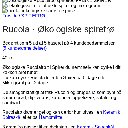
Forside
/
SPIREFRØ
Rucola · Økologiske spirefrø
Bedømt som
5
ud af 5 baseret på
4
kundebedømmelser
(
5
kundeanmeldelser)
40
kr.
Økologiske Rucolafrø til Spirer du nemt selv kan dyrke i dit
køkken året rundt.
Du kan dyrke Rucola til enten Spirer på 6 dage eller
Mikrogrønt på 12 dage.
De smager kraftigt af frisk Rucola og bruges rå som pynt på
smørrebrød, dip, wraps, kanapeer, appetizere, salater og
sandwich.
Rucolafrø danner gel og kan derfor kun trives i en
Keramik
Spireskål
eller på
Hampmåtte.
3 gram frø passer til en dyrkning i en
Keramik Spireskål