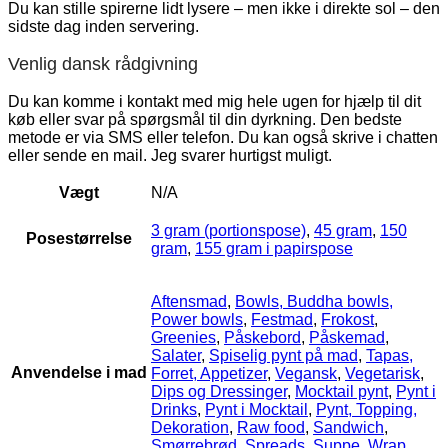
Du kan stille spirerne lidt lysere – men ikke i direkte sol – den
sidste dag inden servering.
Venlig dansk rådgivning
Du kan komme i kontakt med mig hele ugen for hjælp til dit
køb eller svar på spørgsmål til din dyrkning. Den bedste
metode er via SMS eller telefon. Du kan også skrive i chatten
eller sende en mail. Jeg svarer hurtigst muligt.
Vægt
N/A
3 gram (portionspose)
,
45 gram
,
150
Posestørrelse
gram
,
155 gram i papirspose
Aftensmad
,
Bowls, Buddha bowls,
Power bowls
,
Festmad
,
Frokost
,
Greenies
,
Påskebord
,
Påskemad
,
Salater
,
Spiselig pynt på mad
,
Tapas,
Anvendelse i mad
Forret, Appetizer
,
Vegansk
,
Vegetarisk
,
Dips og Dressinger
,
Mocktail pynt
,
Pynt i
Drinks
,
Pynt i Mocktail
,
Pynt, Topping,
Dekoration
,
Raw food
,
Sandwich
,
Smørrebrød
,
Spreads
,
Suppe
,
Wrap