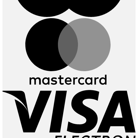
M
V
E