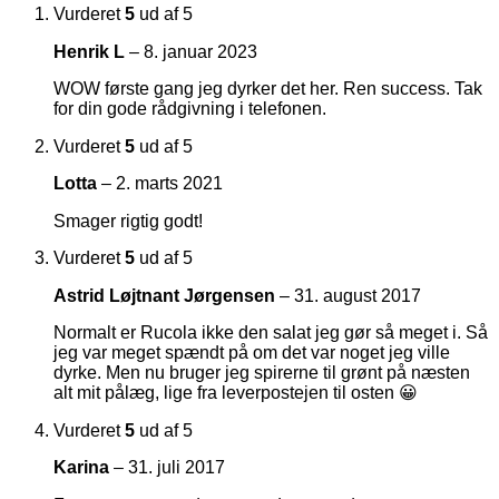
Vurderet
5
ud af 5
Henrik L
–
8. januar 2023
WOW første gang jeg dyrker det her. Ren success. Tak
for din gode rådgivning i telefonen.
Vurderet
5
ud af 5
Lotta
–
2. marts 2021
Smager rigtig godt!
Vurderet
5
ud af 5
Astrid Løjtnant Jørgensen
–
31. august 2017
Normalt er Rucola ikke den salat jeg gør så meget i. Så
jeg var meget spændt på om det var noget jeg ville
dyrke. Men nu bruger jeg spirerne til grønt på næsten
alt mit pålæg, lige fra leverpostejen til osten 😀
Vurderet
5
ud af 5
Karina
–
31. juli 2017