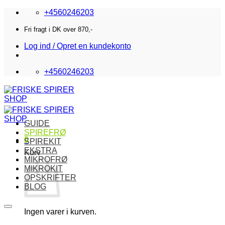
Fortsæt
+4560246203
til
indhold
Fri fragt i DK over 870,-
Log ind / Opret en kundekonto
+4560246203
GUIDE
SPIREFRØ
0
SPIREKIT
EKSTRA
Kurv
MIKROFRØ
MIKROKIT
OPSKRIFTER
BLOG
Ingen varer i kurven.