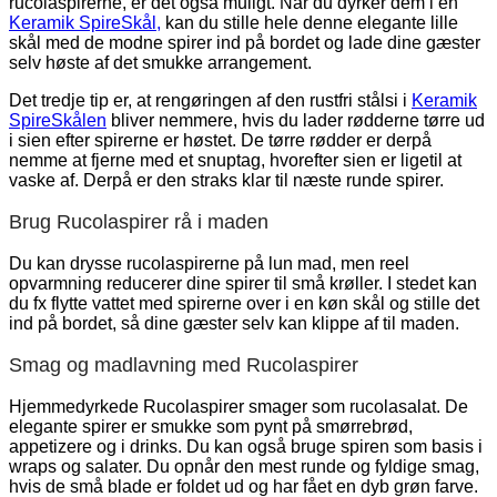
rucolaspirerne, er det også muligt. Når du dyrker dem i en
Keramik SpireSkål,
kan du stille hele denne elegante lille
skål med de modne spirer ind på bordet og lade dine gæster
selv høste af det smukke arrangement.
Det tredje tip er, at rengøringen af den rustfri stålsi i
Keramik
SpireSkålen
bliver nemmere, hvis du lader rødderne tørre ud
i sien efter spirerne er høstet. De tørre rødder er derpå
nemme at fjerne med et snuptag, hvorefter sien er ligetil at
vaske af. Derpå er den straks klar til næste runde spirer.
Brug Rucolaspirer rå i maden
Du kan drysse rucolaspirerne på lun mad, men reel
opvarmning reducerer dine spirer til små krøller. I stedet kan
du fx flytte vattet med spirerne over i en køn skål og stille det
ind på bordet, så dine gæster selv kan klippe af til maden.
Smag og madlavning med Rucolaspirer
Hjemmedyrkede Rucolaspirer smager som rucolasalat. De
elegante spirer er smukke som pynt på smørrebrød,
appetizere og i drinks. Du kan også bruge spiren som basis i
wraps og salater. Du opnår den mest runde og fyldige smag,
hvis de små blade er foldet ud og har fået en dyb grøn farve.