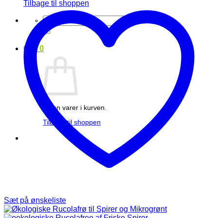
Tilbage til shoppen
Søg
efter:
0
kr.
0
Ingen varer i kurven.
Tilbage til shoppen
Sæt på ønskeliste