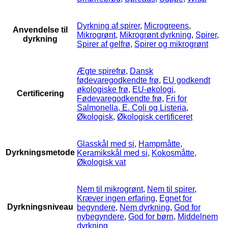
Dyrkning af spirer
,
Microgreens
,
Anvendelse til
Mikrogrønt
,
Mikrogrønt dyrkning
,
Spirer
,
dyrkning
Spirer af gelfrø
,
Spirer og mikrogrønt
Ægte spirefrø
,
Dansk
fødevaregodkendte frø
,
EU godkendt
økologiske frø
,
EU-økologi
,
Certificering
Fødevaregodkendte frø
,
Fri for
Salmonella, E. Coli og Listeria
,
Økologisk
,
Økologisk certificeret
Glasskål med si
,
Hampmåtte
,
Dyrkningsmetode
Keramikskål med si
,
Kokosmåtte
,
Økologisk vat
Nem til mikrogrønt
,
Nem til spirer
,
Kræver ingen erfaring
,
Egnet for
Dyrkningsniveau
begyndere
,
Nem dyrkning
,
God for
nybegyndere
,
God for børn
,
Middelnem
dyrkning