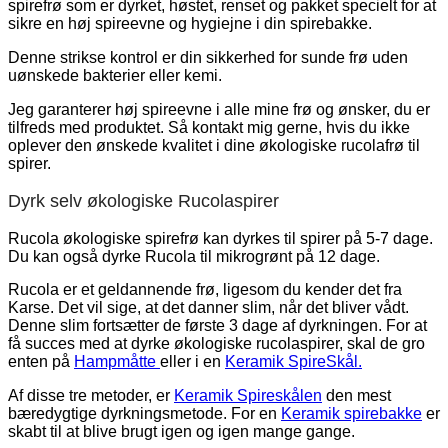
spirefrø som er dyrket, høstet, renset og pakket specielt for at
sikre en høj spireevne og hygiejne i din spirebakke.
Denne strikse kontrol er din sikkerhed for sunde frø uden
uønskede bakterier eller kemi.
Jeg garanterer høj spireevne i alle mine frø og ønsker, du er
tilfreds med produktet. Så kontakt mig gerne, hvis du ikke
oplever den ønskede kvalitet i dine økologiske rucolafrø til
spirer.
Dyrk selv økologiske Rucolaspirer
Rucola økologiske spirefrø kan dyrkes til spirer på 5-7 dage.
Du kan også dyrke Rucola til mikrogrønt på 12 dage.
Rucola er et geldannende frø, ligesom du kender det fra
Karse. Det vil sige, at det danner slim, når det bliver vådt.
Denne slim fortsætter de første 3 dage af dyrkningen. For at
få succes med at dyrke økologiske rucolaspirer, skal de gro
enten på
Hampmåtte
eller i en
Keramik SpireSkål.
Af disse tre metoder, er
Keramik Spireskålen
den mest
bæredygtige dyrkningsmetode. For en
Keramik spirebakke
er
skabt til at blive brugt igen og igen mange gange.