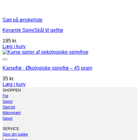
Sæt på ønskeliste
Keramik SpireSkål til gelfrø
195
kr.
Læg i kurv
Karsefrø · Økologiske spirefrø – 45 gram
35
kr.
Læg i kurv
SHOPPEN
Frø
Spirer
Start kit
Mikrogrønt
Gaver
SERVICE
Spor din pakke