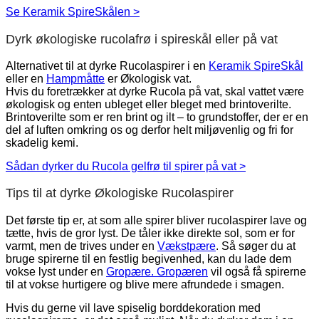
Se Keramik SpireSkålen >
Dyrk økologiske rucolafrø i spireskål eller på vat
Alternativet til at dyrke Rucolaspirer i en
Keramik SpireSkål
eller en
Hampmåtte
er Økologisk vat.
Hvis du foretrækker at dyrke Rucola på vat, skal vattet være
økologisk og enten ubleget eller bleget med brintoverilte.
Brintoverilte som er ren brint og ilt – to grundstoffer, der er en
del af luften omkring os og derfor helt miljøvenlig og fri for
skadelig kemi.
Sådan dyrker du Rucola gelfrø til spirer på vat >
Tips til at dyrke Økologiske Rucolaspirer
Det første tip er, at som alle spirer bliver rucolaspirer lave og
tætte, hvis de gror lyst. De tåler ikke direkte sol, som er for
varmt, men de trives under en
Vækstpære
. Så søger du at
bruge spirerne til en festlig begivenhed, kan du lade dem
vokse lyst under en
Gropære. Gropæren
vil også få spirerne
til at vokse hurtigere og blive mere afrundede i smagen.
Hvis du gerne vil lave spiselig borddekoration med