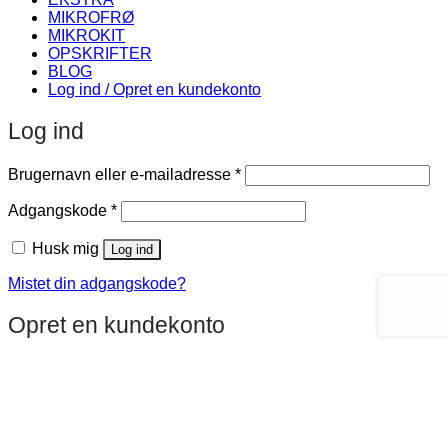
MIKROFRØ
MIKROKIT
OPSKRIFTER
BLOG
Log ind / Opret en kundekonto
Log ind
Påkrævet
Brugernavn eller e-mailadresse
*
Påkrævet
Adgangskode
*
Husk mig
Log ind
Mistet din adgangskode?
Opret en kundekonto
Påkrævet
E-mailadresse
*
Et link til en side, hvor du kan oprette en ny adgangskode, vil
blive sendt til din e-mailadresse.