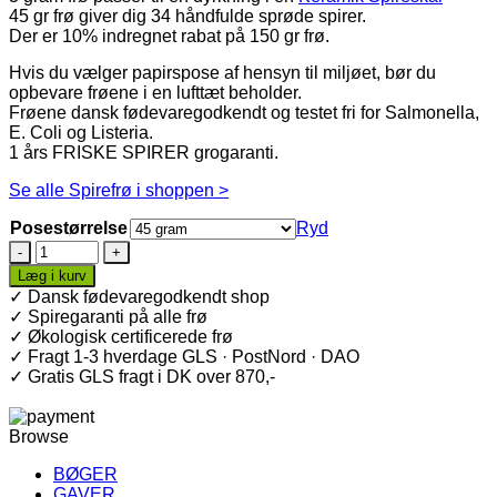
45 gr frø giver dig 34 håndfulde sprøde spirer.
Der er 10% indregnet rabat på 150 gr frø.
Hvis du vælger papirspose af hensyn til miljøet, bør du
opbevare frøene i en lufttæt beholder.
Frøene dansk fødevaregodkendt og testet fri for Salmonella,
E. Coli og Listeria.
1 års FRISKE SPIRER grogaranti.
Se alle Spirefrø i shoppen >
Posestørrelse
Ryd
Rucola
·
Læg i kurv
Økologiske
✓ Dansk fødevaregodkendt shop
spirefrø
✓ Spiregaranti på alle frø
antal
✓ Økologisk certificerede frø
✓ Fragt 1-3 hverdage GLS · PostNord · DAO
✓ Gratis GLS fragt i DK over 870,-
Browse
BØGER
GAVER