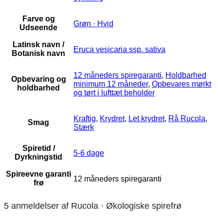
Farve og
Grøn · Hvid
Udseende
Latinsk navn /
Eruca vesicaria ssp. sativa
Botanisk navn
12 måneders spiregaranti
,
Holdbarhed
Opbevaring og
minimum 12 måneder
,
Opbevares mørkt
holdbarhed
og tørt i lufttæt beholder
Kraftig
,
Krydret
,
Let krydret
,
Rå Rucola
,
Smag
Stærk
Spiretid /
5-6 dage
Dyrkningstid
Spireevne garanti
12 måneders spiregaranti
frø
5 anmeldelser af
Rucola · Økologiske spirefrø