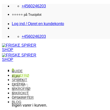
Fortsæt
+4560246203
til
indhold
⭐️⭐️⭐️⭐️⭐️ på Trustpilot
Log ind / Opret en kundekonto
+4560246203
0
GUIDE
SPIREFRØ
Kurv
SPIREKIT
EKSTRA
MIKROFRØ
MIKROKIT
OPSKRIFTER
BLOG
Ingen varer i kurven.