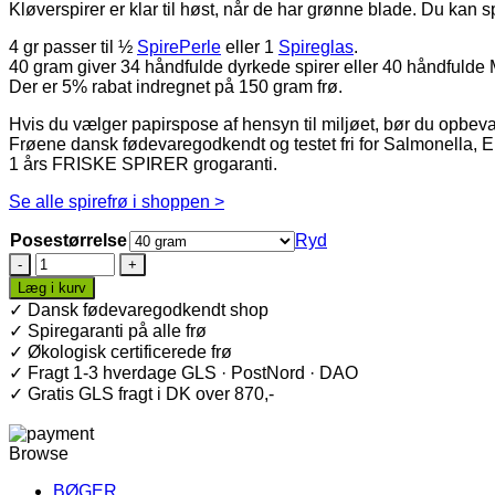
Kløverspirer er klar til høst, når de har grønne blade. Du kan sp
4 gr passer til ½
SpirePerle
eller 1
Spireglas
.
40 gram giver 34 håndfulde dyrkede spirer eller 40 håndfulde 
Der er 5% rabat indregnet på 150 gram frø.
Hvis du vælger papirspose af hensyn til miljøet, bør du opbevar
Frøene dansk fødevaregodkendt og testet fri for Salmonella, E. 
1 års FRISKE SPIRER grogaranti.
Se alle spirefrø i shoppen >
Posestørrelse
Ryd
Hvid
kløver
Læg i kurv
spirer
✓ Dansk fødevaregodkendt shop
·
✓ Spiregaranti på alle frø
Økologiske
✓ Økologisk certificerede frø
spirefrø
✓ Fragt 1-3 hverdage GLS · PostNord · DAO
antal
✓ Gratis GLS fragt i DK over 870,-
Browse
BØGER