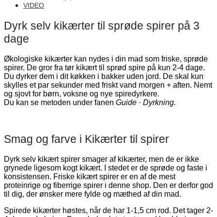
VIDEO
Dyrk selv kikærter til sprøde spirer på 3
dage
Økologiske kikærter kan nydes i din mad som friske, sprøde
spirer. De gror fra tør kikært til sprød spire på kun 2-4 dage.
Du dyrker dem i dit køkken i bakker uden jord. De skal kun
skylles et par sekunder med friskt vand morgen + aften. Nemt
og sjovt for børn, voksne og nye spiredyrkere.
Du kan se metoden under fanen
Guide · Dyrkning.
Smag og farve i Kikærter til spirer
Dyrk selv kikært spirer smager af kikærter, men de er ikke
grynede ligesom kogt kikært. I stedet er de sprøde og faste i
konsistensen. Friske kikært spirer er en af de mest
proteinrige og fiberrige spirer i denne shop. Den er derfor god
til dig, der ønsker mere fylde og mæthed af din mad.
Spirede kikærter høstes, når de har 1-1,5 cm rod. Det tager 2-