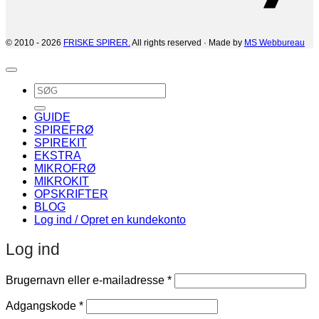
© 2010 - 2026
FRISKE SPIRER.
All rights reserved · Made by
MS Webbureau
Søg
efter:
GUIDE
SPIREFRØ
SPIREKIT
EKSTRA
MIKROFRØ
MIKROKIT
OPSKRIFTER
BLOG
Log ind / Opret en kundekonto
Log ind
Påkrævet
Brugernavn eller e-mailadresse
*
Påkrævet
Adgangskode
*