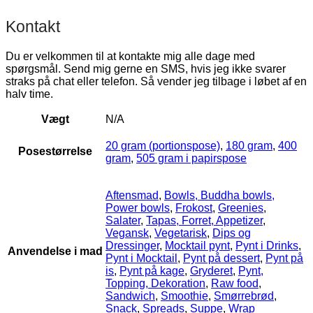
Kontakt
Du er velkommen til at kontakte mig alle dage med
spørgsmål. Send mig gerne en SMS, hvis jeg ikke svarer
straks på chat eller telefon. Så vender jeg tilbage i løbet af en
halv time.
Vægt
N/A
20 gram (portionspose)
,
180 gram
,
400
Posestørrelse
gram
,
505 gram i papirspose
Aftensmad
,
Bowls, Buddha bowls,
Power bowls
,
Frokost
,
Greenies
,
Salater
,
Tapas, Forret, Appetizer
,
Vegansk
,
Vegetarisk
,
Dips og
Dressinger
,
Mocktail pynt
,
Pynt i Drinks
,
Anvendelse i mad
Pynt i Mocktail
,
Pynt på dessert
,
Pynt på
is
,
Pynt på kage
,
Gryderet
,
Pynt,
Topping, Dekoration
,
Raw food
,
Sandwich
,
Smoothie
,
Smørrebrød
,
Snack
,
Spreads
,
Suppe
,
Wrap