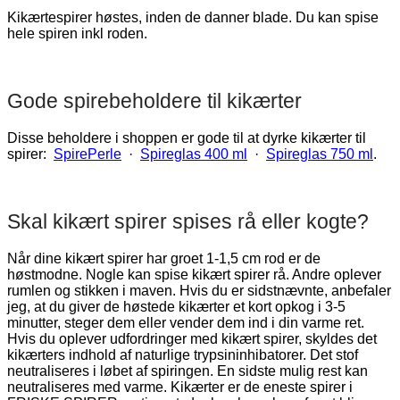
Kikærtespirer høstes, inden de danner blade. Du kan spise
hele spiren inkl roden.
Gode spirebeholdere til kikærter
Disse beholdere i shoppen er gode til at dyrke kikærter til
spirer:
SpirePerle
·
Spireglas 400 ml
·
Spireglas 750 ml
.
Skal kikært spirer spises rå eller kogte?
Når dine kikært spirer har groet 1-1,5 cm rod er de
høstmodne. Nogle kan spise kikært spirer rå. Andre oplever
rumlen og stikken i maven. Hvis du er sidstnævnte, anbefaler
jeg, at du giver de høstede kikærter et kort opkog i 3-5
minutter, steger dem eller vender dem ind i din varme ret.
Hvis du oplever udfordringer med kikært spirer, skyldes det
kikærters indhold af naturlige trypsininhibatorer. Det stof
neutraliseres i løbet af spiringen. En sidste mulig rest kan
neutraliseres med varme. Kikærter er de eneste spirer i