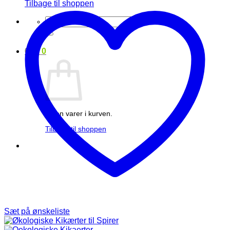
Tilbage til shoppen
Søg
efter:
0
kr.
0
Ingen varer i kurven.
Tilbage til shoppen
Sæt på ønskeliste