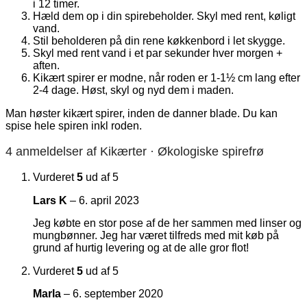
i 12 timer.
Hæld dem op i din spirebeholder. Skyl med rent, køligt
vand.
Stil beholderen på din rene køkkenbord i let skygge.
Skyl med rent vand i et par sekunder hver morgen +
aften.
Kikært spirer er modne, når roden er 1-1½ cm lang efter
2-4 dage. Høst, skyl og nyd dem i maden.
Man høster kikært spirer, inden de danner blade. Du kan
spise hele spiren inkl roden.
4 anmeldelser af
Kikærter · Økologiske spirefrø
Vurderet
5
ud af 5
Lars K
–
6. april 2023
Jeg købte en stor pose af de her sammen med linser og
mungbønner. Jeg har været tilfreds med mit køb på
grund af hurtig levering og at de alle gror flot!
Vurderet
5
ud af 5
Marla
–
6. september 2020