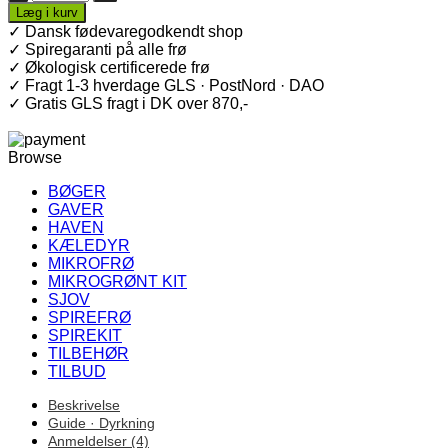
·
Læg i kurv
Økologiske
✓ Dansk fødevaregodkendt shop
spirefrø
✓ Spiregaranti på alle frø
antal
✓ Økologisk certificerede frø
✓ Fragt 1-3 hverdage GLS · PostNord · DAO
✓ Gratis GLS fragt i DK over 870,-
Browse
BØGER
GAVER
HAVEN
KÆLEDYR
MIKROFRØ
MIKROGRØNT KIT
SJOV
SPIREFRØ
SPIREKIT
TILBEHØR
TILBUD
Beskrivelse
Guide · Dyrkning
Anmeldelser (4)