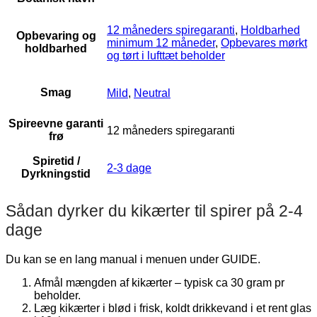
12 måneders spiregaranti
,
Holdbarhed
Opbevaring og
minimum 12 måneder
,
Opbevares mørkt
holdbarhed
og tørt i lufttæt beholder
Smag
Mild
,
Neutral
Spireevne garanti
12 måneders spiregaranti
frø
Spiretid /
2-3 dage
Dyrkningstid
Sådan dyrker du kikærter til spirer på 2-4
dage
Du kan se en lang manual i menuen under GUIDE.
Afmål mængden af kikærter – typisk ca 30 gram pr
beholder.
Læg kikærter i blød i frisk, koldt drikkevand i et rent glas