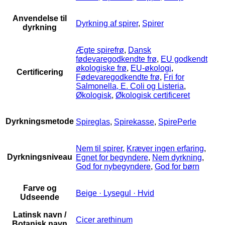
Anvendelse til
Dyrkning af spirer
,
Spirer
dyrkning
Ægte spirefrø
,
Dansk
fødevaregodkendte frø
,
EU godkendt
økologiske frø
,
EU-økologi
,
Certificering
Fødevaregodkendte frø
,
Fri for
Salmonella, E. Coli og Listeria
,
Økologisk
,
Økologisk certificeret
Dyrkningsmetode
Spireglas
,
Spirekasse
,
SpirePerle
Nem til spirer
,
Kræver ingen erfaring
,
Dyrkningsniveau
Egnet for begyndere
,
Nem dyrkning
,
God for nybegyndere
,
God for børn
Farve og
Beige · Lysegul · Hvid
Udseende
Latinsk navn /
Cicer arethinum
Botanisk navn