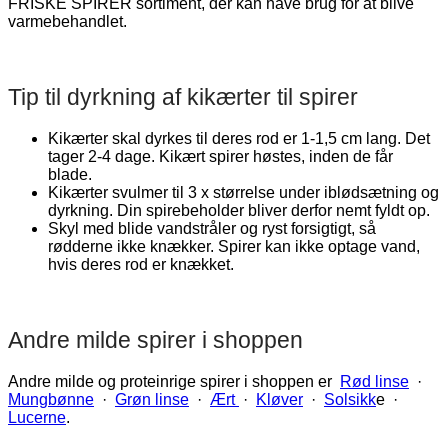
FRISKE SPIRER sortiment, der kan have brug for at blive
varmebehandlet.
Tip til dyrkning af kikærter til spirer
Kikærter skal dyrkes til deres rod er 1-1,5 cm lang. Det
tager 2-4 dage. Kikært spirer høstes, inden de får
blade.
Kikærter svulmer til 3 x størrelse under iblødsætning og
dyrkning. Din spirebeholder bliver derfor nemt fyldt op.
Skyl med blide vandstråler og ryst forsigtigt, så
rødderne ikke knækker. Spirer kan ikke optage vand,
hvis deres rod er knækket.
Andre milde spirer i shoppen
Andre milde og proteinrige spirer i shoppen er
Rød linse
·
Mungbønne
·
Grøn linse
·
Ært
·
Kløver
·
Solsikk
e ·
Lucerne
.