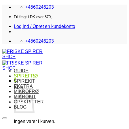
Fortsæt
+4560246203
til
indhold
Fri fragt i DK over 870,-
Log ind / Opret en kundekonto
+4560246203
GUIDE
SPIREFRØ
0
SPIREKIT
EKSTRA
Kurv
MIKROFRØ
MIKROKIT
OPSKRIFTER
BLOG
Ingen varer i kurven.