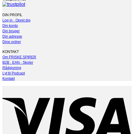
DIN PROFIL
Log in · Opret dig
Din konto
Din bruger
Din adresse
Dine ordrer
KONTAKT
Om FRISKE SPIRER
B2B · EAN · Skoler
Rådgivning
Lyt til Podcast
Kontakt
V