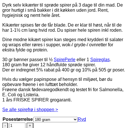
Dyrk selv kikærter til sprøde spirer på 3 dage til din mad. De
gror hurtigt i små bakker i dit køkken uden jord. Rent,
hygiejnisk og nemt hele året.
Kikærter spises før de får blade. De er klar til høst, når til de
har 1-1½ cm lang hvid rod. Du spiser hele spiren inkl roden.
Dine modne kikært spirer kan steges med krydderi til salater
og wraps eller røres i supper, wok-/ gryde-/ ovnretter for
ekstra fylde og protein.
30 gr bønner passer til ½
SpirePerle
eller 1
Spireglas
.
180 gram frø giver 12 håndfulde sprøde spirer.
Der er indregnet 5% rabat på 400 gr og 10% på 505 gr poser.
Hvis du vælger papirspose af hensyn til miljøet, bør du
opbevare frøene i en lufttæt beholder.
Frøene dansk fødevaregodkendt og testet fri for Salmonella,
E. Coli og Listeria.
1 års FRISKE SPIRER grogaranti.
Se alle spirefrø i shoppen >
Posestørrelse
Ryd
Kikærter