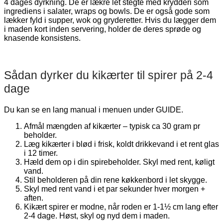
4 dages dyrkning. De er lækre let stegte med krydderi som
ingrediens i salater, wraps og bowls. De er også gode som
lækker fyld i supper, wok og gryderetter. Hvis du lægger dem
i maden kort inden servering, holder de deres sprøde og
knasende konsistens.
Sådan dyrker du kikærter til spirer på 2-4
dage
Du kan se en lang manual i menuen under GUIDE.
Afmål mængden af kikærter – typisk ca 30 gram pr
beholder.
Læg kikærter i blød i frisk, koldt drikkevand i et rent glas
i 12 timer.
Hæld dem op i din spirebeholder. Skyl med rent, køligt
vand.
Stil beholderen på din rene køkkenbord i let skygge.
Skyl med rent vand i et par sekunder hver morgen +
aften.
Kikært spirer er modne, når roden er 1-1½ cm lang efter
2-4 dage. Høst, skyl og nyd dem i maden.