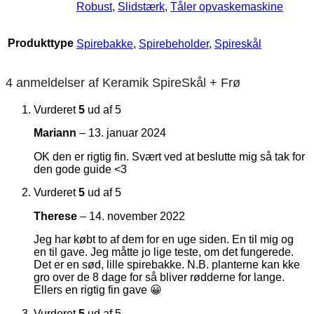
Robust
,
Slidstærk
,
Tåler opvaskemaskine
Produkttype
Spirebakke
,
Spirebeholder
,
Spireskål
4 anmeldelser af
Keramik SpireSkål + Frø
Vurderet
5
ud af 5
Mariann
–
13. januar 2024
OK den er rigtig fin. Svært ved at beslutte mig så tak for
den gode guide <3
Vurderet
5
ud af 5
Therese
–
14. november 2022
Jeg har købt to af dem for en uge siden. En til mig og
en til gave. Jeg måtte jo lige teste, om det fungerede.
Det er en sød, lille spirebakke. N.B. planterne kan kke
gro over de 8 dage for så bliver rødderne for lange.
Ellers en rigtig fin gave 😀
Vurderet
5
ud af 5