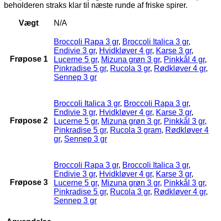
beholderen straks klar til næste runde af friske spirer.
Vægt
N/A
Broccoli Rapa 3 gr
,
Broccoli Italica 3 gr
,
Endivie 3 gr
,
Hvidkløver 4 gr
,
Karse 3 gr
,
Frøpose 1
Lucerne 5 gr
,
Mizuna grøn 3 gr
,
Pinkkål 4 gr
,
Pinkradise 5 gr
,
Rucola 3 gr
,
Rødkløver 4 gr
,
Sennep 3 gr
Broccoli Italica 3 gr
,
Broccoli Rapa 3 gr
,
Endivie 3 gr
,
Hvidkløver 4 gr
,
Karse 3 gr
,
Frøpose 2
Lucerne 5 gr
,
Mizuna grøn 3 gr
,
Pinkkål 3 gr
,
Pinkradise 5 gr
,
Rucola 3 gram
,
Rødkløver 4
gr
,
Sennep 3 gr
Broccoli Rapa 3 gr
,
Broccoli Italica 3 gr
,
Endivie 3 gr
,
Hvidkløver 4 gr
,
Karse 3 gr
,
Frøpose 3
Lucerne 5 gr
,
Mizuna grøn 3 gr
,
Pinkkål 3 gr
,
Pinkradise 5 gr
,
Rucola 3 gr
,
Rødkløver 4 gr
,
Sennep 3 gr