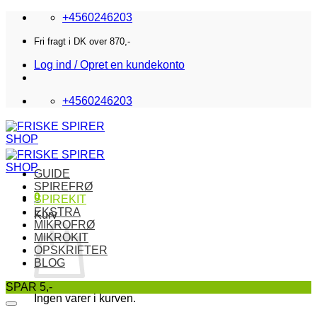
Fortsæt
+4560246203
til
indhold
Fri fragt i DK over 870,-
Log ind / Opret en kundekonto
+4560246203
GUIDE
SPIREFRØ
0
SPIREKIT
EKSTRA
Kurv
MIKROFRØ
MIKROKIT
OPSKRIFTER
BLOG
SPAR 5,-
Ingen varer i kurven.