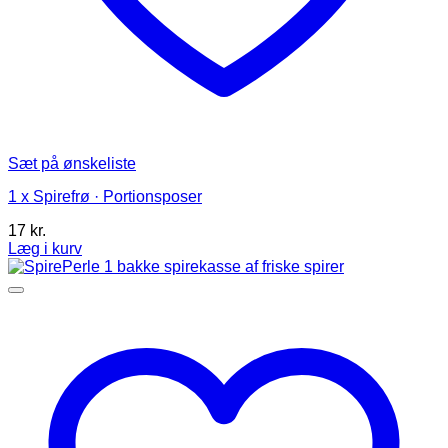
Sæt på ønskeliste
1 x Spirefrø · Portionsposer
17
kr.
Læg i kurv
Dette
vare
har
flere
varianter.
Mulighederne
kan
vælges
på
varesiden