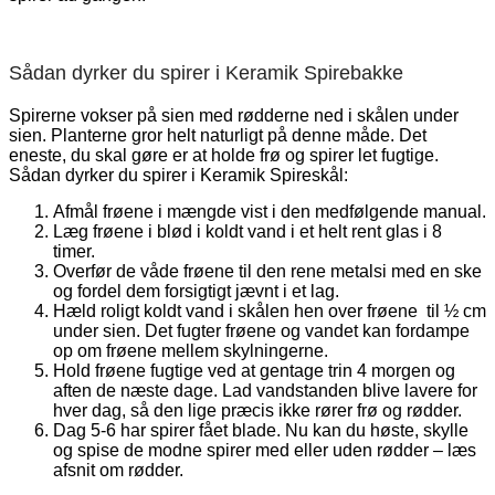
Sådan dyrker du spirer i Keramik Spirebakke
Spirerne vokser på sien med rødderne ned i skålen under
sien. Planterne gror helt naturligt på denne måde. Det
eneste, du skal gøre er at holde frø og spirer let fugtige.
Sådan dyrker du spirer i Keramik Spireskål:
Afmål frøene i mængde vist i den medfølgende manual.
Læg frøene i blød i koldt vand i et helt rent glas i 8
timer.
Overfør de våde frøene til den rene metalsi med en ske
og fordel dem forsigtigt jævnt i et lag.
Hæld roligt koldt vand i skålen hen over frøene til ½ cm
under sien. Det fugter frøene og vandet kan fordampe
op om frøene mellem skylningerne.
Hold frøene fugtige ved at gentage trin 4 morgen og
aften de næste dage. Lad vandstanden blive lavere for
hver dag, så den lige præcis ikke rører frø og rødder.
Dag 5-6 har spirer fået blade. Nu kan du høste, skylle
og spise de modne spirer med eller uden rødder – læs
afsnit om rødder.