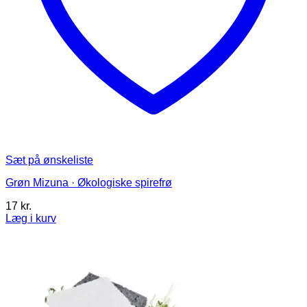
Sæt på ønskeliste
Grøn Mizuna · Økologiske spirefrø
17
kr.
Læg i kurv
Dette
vare
har
flere
varianter.
Mulighederne
kan