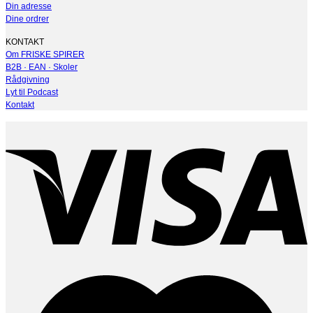
Din adresse
Dine ordrer
KONTAKT
Om FRISKE SPIRER
B2B · EAN · Skoler
Rådgivning
Lyt til Podcast
Kontakt
V
M