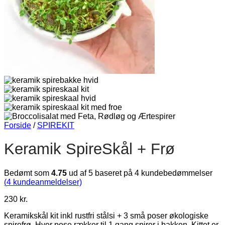
Forside
/
SPIREKIT
Keramik SpireSkål + Frø
Bedømt som
4.75
ud af 5 baseret på
4
kundebedømmelser
(
4
kundeanmeldelser)
230
kr.
Keramikskål kit inkl rustfri stålsi + 3 små poser økologiske
spirefrø. Hver pose rækker til 1 gang spirer i bakken. Kittet er