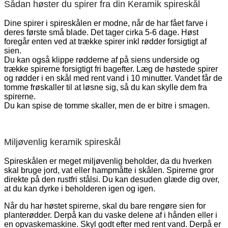
Sådan høster du spirer fra din Keramik spireskål
Dine spirer i spireskålen er modne, når de har fået farve i
deres første små blade. Det tager cirka 5-6 dage. Høst
foregår enten ved at trække spirer inkl rødder forsigtigt af
sien.
Du kan også klippe rødderne af på siens underside og
trække spirerne forsigtigt fri bagefter. Læg de høstede spirer
og rødder i en skål med rent vand i 10 minutter. Vandet får de
tomme frøskaller til at løsne sig, så du kan skylle dem fra
spirerne.
Du kan spise de tomme skaller, men de er bitre i smagen.
Miljøvenlig keramik spireskål
Spireskålen er meget miljøvenlig beholder, da du hverken
skal bruge jord, vat eller hampmåtte i skålen. Spirerne gror
direkte på den rustfri stålsi. Du kan desuden glæde dig over,
at du kan dyrke i beholderen igen og igen.
Når du har høstet spirerne, skal du bare rengøre sien for
planterødder. Derpå kan du vaske delene af i hånden eller i
en opvaskemaskine. Skyl godt efter med rent vand. Derpå er