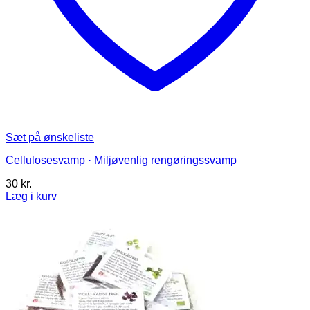
Sæt på ønskeliste
Cellulosesvamp · Miljøvenlig rengøringssvamp
30
kr.
Læg i kurv
Dette
vare
har
flere
varianter.
Mulighederne
kan
vælges
på