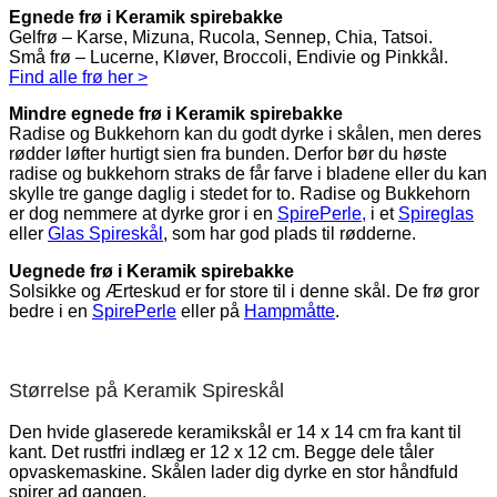
Egnede frø i Keramik spirebakke
Gelfrø – Karse, Mizuna, Rucola, Sennep, Chia, Tatsoi.
Små frø – Lucerne, Kløver, Broccoli, Endivie og Pinkkål.
Find alle frø her >
Mindre egnede frø i Keramik spirebakke
Radise og Bukkehorn kan du godt dyrke i skålen, men deres
rødder løfter hurtigt sien fra bunden. Derfor bør du høste
radise og bukkehorn straks de får farve i bladene eller du kan
skylle tre gange daglig i stedet for to. Radise og Bukkehorn
er dog nemmere at dyrke gror i en
SpirePerle,
i et
Spireglas
eller
Glas Spireskål
, som har god plads til rødderne.
Uegnede frø i Keramik spirebakke
Solsikke og Ærteskud er for store til i denne skål. De frø gror
bedre i en
SpirePerle
eller på
Hampmåtte
.
Størrelse på Keramik Spireskål
Den hvide glaserede keramikskål er 14 x 14 cm fra kant til
kant. Det rustfri indlæg er 12 x 12 cm. Begge dele tåler
opvaskemaskine. Skålen lader dig dyrke en stor håndfuld
spirer ad gangen.