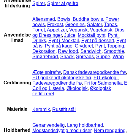
Anvendelse
Spirer
,
Spirer af gelfrø
til dyrkning
Aftensmad
,
Bowls, Buddha bowls, Power
bowls
,
Frokost
,
Greenies
,
Salater
,
Tapas,
Forret, Appetizer
,
Vegansk
,
Vegetarisk
,
Dips
Anvendelse
og Dressinger
,
Juice
,
Mocktail pynt
,
Pynt i
i mad
Drinks
,
Pynt i Mocktail
,
Pynt på dessert
,
Pynt
på is
,
Pynt på kage
,
Gryderet
,
Pynt, Topping,
Dekoration
,
Raw food
,
Sandwich
,
Smoothie
,
Smørrebrød
,
Snack
,
Spreads
,
Suppe
,
Wrap
Ægte spirefrø
,
Dansk fødevaregodkendte frø
,
EU godkendt økologiske frø
,
EU-økologi
,
Certificering
Fødevaregodkendte frø
,
Fri for Salmonella, E.
Coli og Listeria
,
Økologisk
,
Økologisk
certificeret
Materiale
Keramik
,
Rustfrit stål
Genanvendelig
,
Lang holdbarhed
,
Holdbarhed
Modstandsdygtig mod ridser
,
Nem rengøring
,