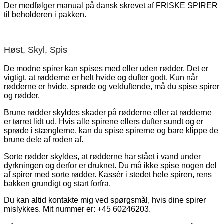
Der medfølger manual på dansk skrevet af FRISKE SPIRER
til beholderen i pakken.
Høst, Skyl, Spis
De modne spirer kan spises med eller uden rødder. Det er
vigtigt, at rødderne er helt hvide og dufter godt. Kun når
rødderne er hvide, sprøde og velduftende, må du spise spirer
og rødder.
Brune rødder skyldes skader på rødderne eller at rødderne
er tørret lidt ud. Hvis alle spirene ellers dufter sundt og er
sprøde i stænglerne, kan du spise spirerne og bare klippe de
brune dele af roden af.
Sorte rødder skyldes, at rødderne har stået i vand under
dyrkningen og derfor er druknet. Du må ikke spise nogen del
af spirer med sorte rødder. Kassér i stedet hele spiren, rens
bakken grundigt og start forfra.
Du kan altid kontakte mig ved spørgsmål, hvis dine spirer
mislykkes. Mit nummer er: +45 60246203.