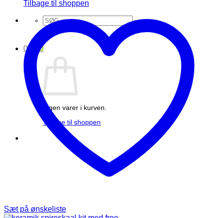
Tilbage til shoppen
Søg
efter:
0
kr.
0
Ingen varer i kurven.
Tilbage til shoppen
Sæt på ønskeliste