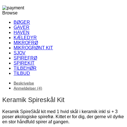
Browse
BØGER
GAVER
HAVEN
KÆLEDYR
MIKROFRØ
MIKROGRØNT KIT
SJOV
SPIREFRØ
SPIREKIT
TILBEHØR
TILBUD
Beskrivelse
Anmeldelser (4)
Keramik Spireskål Kit
Keramik SpireSkål kit med 1 hvid skål i keramik inkl si + 3
poser økologiske spirefrø. Kittet er for dig, der gerne vil dyrke
en stor håndfuld spirer af gangen.