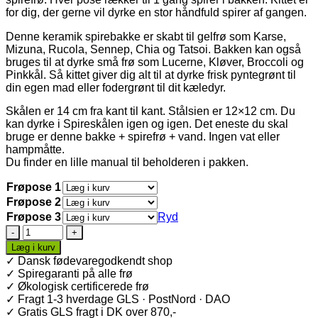
for dig, der gerne vil dyrke en stor håndfuld spirer af gangen.
Denne keramik spirebakke er skabt til gelfrø som Karse,
Mizuna, Rucola, Sennep, Chia og Tatsoi. Bakken kan også
bruges til at dyrke små frø som Lucerne, Kløver, Broccoli og
Pinkkål. Så kittet giver dig alt til at dyrke frisk pyntegrønt til
din egen mad eller fodergrønt til dit kæledyr.
Skålen er 14 cm fra kant til kant. Stålsien er 12×12 cm. Du
kan dyrke i Spireskålen igen og igen. Det eneste du skal
bruge er denne bakke + spirefrø + vand. Ingen vat eller
hampmåtte.
Du finder en lille manual til beholderen i pakken.
Frøpose 1
Frøpose 2
Frøpose 3
Ryd
Keramik
SpireSkål
Læg i kurv
+
✓ Dansk fødevaregodkendt shop
Frø
✓ Spiregaranti på alle frø
antal
✓ Økologisk certificerede frø
✓ Fragt 1-3 hverdage GLS · PostNord · DAO
✓ Gratis GLS fragt i DK over 870,-