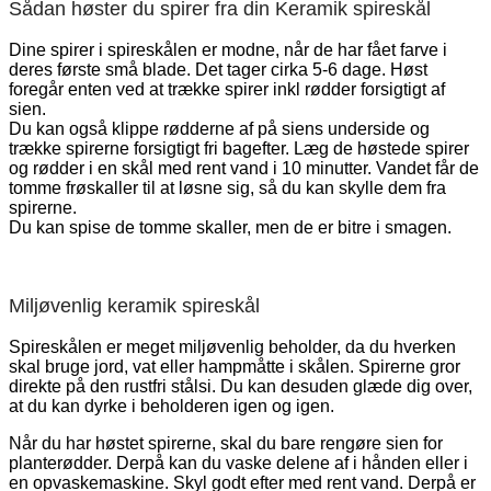
Sådan høster du spirer fra din Keramik spireskål
Dine spirer i spireskålen er modne, når de har fået farve i
deres første små blade. Det tager cirka 5-6 dage. Høst
foregår enten ved at trække spirer inkl rødder forsigtigt af
sien.
Du kan også klippe rødderne af på siens underside og
trække spirerne forsigtigt fri bagefter. Læg de høstede spirer
og rødder i en skål med rent vand i 10 minutter. Vandet får de
tomme frøskaller til at løsne sig, så du kan skylle dem fra
spirerne.
Du kan spise de tomme skaller, men de er bitre i smagen.
Miljøvenlig keramik spireskål
Spireskålen er meget miljøvenlig beholder, da du hverken
skal bruge jord, vat eller hampmåtte i skålen. Spirerne gror
direkte på den rustfri stålsi. Du kan desuden glæde dig over,
at du kan dyrke i beholderen igen og igen.
Når du har høstet spirerne, skal du bare rengøre sien for
planterødder. Derpå kan du vaske delene af i hånden eller i
en opvaskemaskine. Skyl godt efter med rent vand. Derpå er