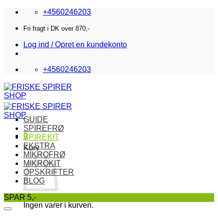
Fortsæt
+4560246203
til
indhold
Fri fragt i DK over 870,-
Log ind / Opret en kundekonto
+4560246203
GUIDE
SPIREFRØ
0
SPIREKIT
EKSTRA
Kurv
MIKROFRØ
MIKROKIT
OPSKRIFTER
BLOG
SPAR 5,-
Ingen varer i kurven.