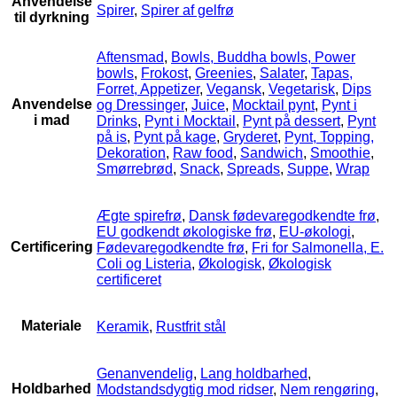
Anvendelse
Spirer
,
Spirer af gelfrø
til dyrkning
Aftensmad
,
Bowls, Buddha bowls, Power
bowls
,
Frokost
,
Greenies
,
Salater
,
Tapas,
Forret, Appetizer
,
Vegansk
,
Vegetarisk
,
Dips
Anvendelse
og Dressinger
,
Juice
,
Mocktail pynt
,
Pynt i
i mad
Drinks
,
Pynt i Mocktail
,
Pynt på dessert
,
Pynt
på is
,
Pynt på kage
,
Gryderet
,
Pynt, Topping,
Dekoration
,
Raw food
,
Sandwich
,
Smoothie
,
Smørrebrød
,
Snack
,
Spreads
,
Suppe
,
Wrap
Ægte spirefrø
,
Dansk fødevaregodkendte frø
,
EU godkendt økologiske frø
,
EU-økologi
,
Certificering
Fødevaregodkendte frø
,
Fri for Salmonella, E.
Coli og Listeria
,
Økologisk
,
Økologisk
certificeret
Materiale
Keramik
,
Rustfrit stål
Genanvendelig
,
Lang holdbarhed
,
Holdbarhed
Modstandsdygtig mod ridser
,
Nem rengøring
,