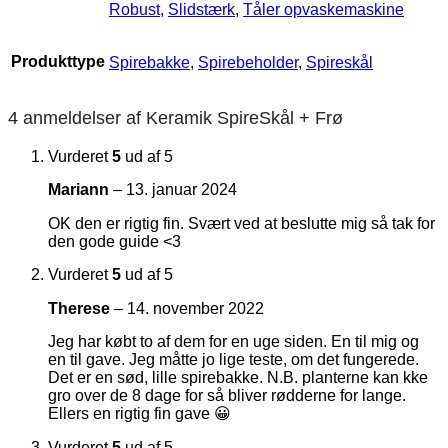
Robust
,
Slidstærk
,
Tåler opvaskemaskine
Produkttype
Spirebakke
,
Spirebeholder
,
Spireskål
4 anmeldelser af
Keramik SpireSkål + Frø
Vurderet
5
ud af 5
Mariann
–
13. januar 2024
OK den er rigtig fin. Svært ved at beslutte mig så tak for
den gode guide <3
Vurderet
5
ud af 5
Therese
–
14. november 2022
Jeg har købt to af dem for en uge siden. En til mig og
en til gave. Jeg måtte jo lige teste, om det fungerede.
Det er en sød, lille spirebakke. N.B. planterne kan kke
gro over de 8 dage for så bliver rødderne for lange.
Ellers en rigtig fin gave 😀
Vurderet
5
ud af 5