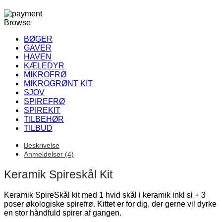
Browse
BØGER
GAVER
HAVEN
KÆLEDYR
MIKROFRØ
MIKROGRØNT KIT
SJOV
SPIREFRØ
SPIREKIT
TILBEHØR
TILBUD
Beskrivelse
Anmeldelser (4)
Keramik Spireskål Kit
Keramik SpireSkål kit med 1 hvid skål i keramik inkl si + 3
poser økologiske spirefrø. Kittet er for dig, der gerne vil dyrke
en stor håndfuld spirer af gangen.