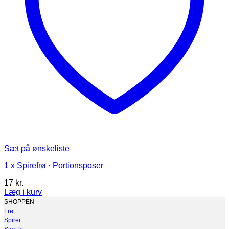
Sæt på ønskeliste
1 x Spirefrø · Portionsposer
17
kr.
Læg i kurv
Dette
SHOPPEN
vare
Frø
har
Spirer
flere