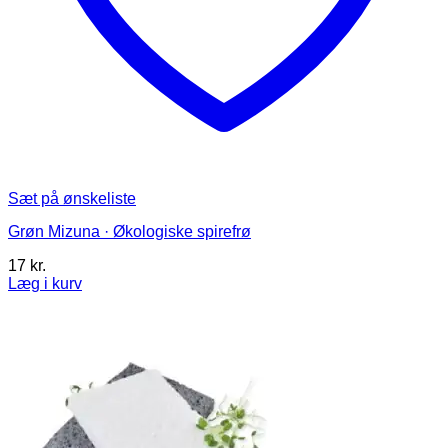
Sæt på ønskeliste
Grøn Mizuna · Økologiske spirefrø
17
kr.
Læg i kurv
Dette
vare
har
flere
varianter.
Mulighederne
kan
vælges
på