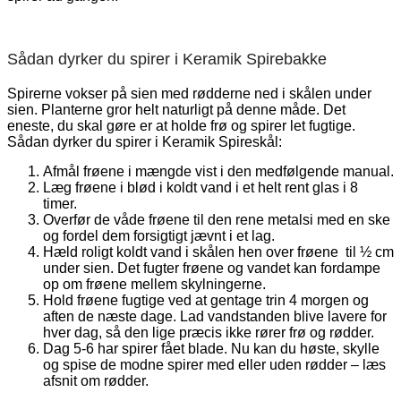
Sådan dyrker du spirer i Keramik Spirebakke
Spirerne vokser på sien med rødderne ned i skålen under
sien. Planterne gror helt naturligt på denne måde. Det
eneste, du skal gøre er at holde frø og spirer let fugtige.
Sådan dyrker du spirer i Keramik Spireskål:
Afmål frøene i mængde vist i den medfølgende manual.
Læg frøene i blød i koldt vand i et helt rent glas i 8
timer.
Overfør de våde frøene til den rene metalsi med en ske
og fordel dem forsigtigt jævnt i et lag.
Hæld roligt koldt vand i skålen hen over frøene til ½ cm
under sien. Det fugter frøene og vandet kan fordampe
op om frøene mellem skylningerne.
Hold frøene fugtige ved at gentage trin 4 morgen og
aften de næste dage. Lad vandstanden blive lavere for
hver dag, så den lige præcis ikke rører frø og rødder.
Dag 5-6 har spirer fået blade. Nu kan du høste, skylle
og spise de modne spirer med eller uden rødder – læs
afsnit om rødder.