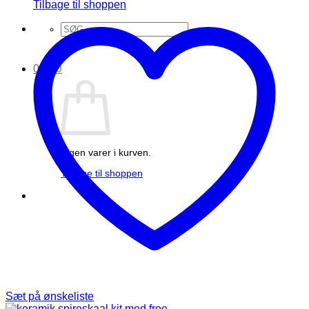
Tilbage til shoppen
Søg
efter:
0
kr.
0
Ingen varer i kurven.
Tilbage til shoppen
Sæt på ønskeliste