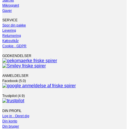
Start kit
varianter.
Mikrogrønt
Mulighederne
Gaver
kan
vælges
SERVICE
på
Spor din pakke
varesiden
Levering
Returnering
Købsvilkår
Cookie · GDPR
GODKENDELSER
ANMELDELSER
Facebook (5.0)
Trustpilot (4.9)
DIN PROFIL
Log in · Opret dig
Din konto
Din bruger