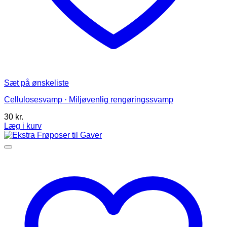
Sæt på ønskeliste
Cellulosesvamp · Miljøvenlig rengøringssvamp
30
kr.
Læg i kurv
Dette
vare
har
flere
varianter.
Mulighederne
kan
vælges
på
varesiden