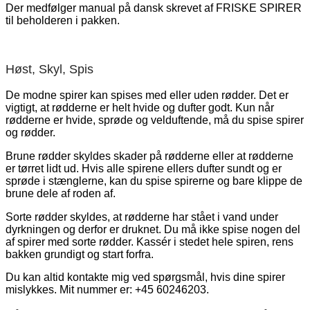
Der medfølger manual på dansk skrevet af FRISKE SPIRER
til beholderen i pakken.
Høst, Skyl, Spis
De modne spirer kan spises med eller uden rødder. Det er
vigtigt, at rødderne er helt hvide og dufter godt. Kun når
rødderne er hvide, sprøde og velduftende, må du spise spirer
og rødder.
Brune rødder skyldes skader på rødderne eller at rødderne
er tørret lidt ud. Hvis alle spirene ellers dufter sundt og er
sprøde i stænglerne, kan du spise spirerne og bare klippe de
brune dele af roden af.
Sorte rødder skyldes, at rødderne har stået i vand under
dyrkningen og derfor er druknet. Du må ikke spise nogen del
af spirer med sorte rødder. Kassér i stedet hele spiren, rens
bakken grundigt og start forfra.
Du kan altid kontakte mig ved spørgsmål, hvis dine spirer
mislykkes. Mit nummer er: +45 60246203.