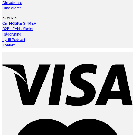
Din adresse
Dine ordrer
KONTAKT
Om FRISKE SPIRER
B2B · EAN · Skoler
Rådgivning
Lyt til Podcast
Kontakt
V
M