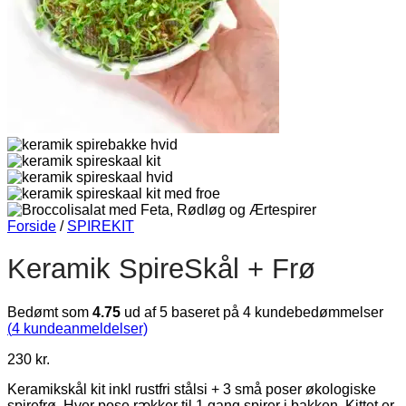
Forside
/
SPIREKIT
Keramik SpireSkål + Frø
Bedømt som
4.75
ud af 5 baseret på
4
kundebedømmelser
(
4
kundeanmeldelser)
230
kr.
Keramikskål kit inkl rustfri stålsi + 3 små poser økologiske
spirefrø. Hver pose rækker til 1 gang spirer i bakken. Kittet er