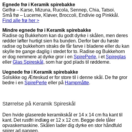
Egnede frø i Keramik spirebakke
Gelfrø – Karse, Mizuna, Rucola, Sennep, Chia, Tatsoi.
Små frø – Lucerne, Kløver, Broccoli, Endivie og Pinkkål.
Find alle frø her >
Mindre egnede frø i Keramik spirebakke
Radise og Bukkehorn kan du godt dyrke i skålen, men deres
rødder løfter hurtigt sien fra bunden. Derfor bør du høste
radise og bukkehorn straks de får farve i bladene eller du kan
skylle tre gange daglig i stedet for to. Radise og Bukkehorn
er dog nemmere at dyrke gror i en
SpirePerle,
i et
Spireglas
eller
Glas Spireskål
, som har god plads til rødderne.
Uegnede frø i Keramik spirebakke
Solsikke og Ærteskud er for store til i denne skål. De frø gror
bedre i en
SpirePerle
eller på
Hampmåtte
.
Størrelse på Keramik Spireskål
Den hvide glaserede keramikskål er 14 x 14 cm fra kant til
kant. Det rustfri indlæg er 12 x 12 cm. Begge dele tåler
opvaskemaskine. Skålen lader dig dyrke en stor håndfuld
spirer ad gangen.