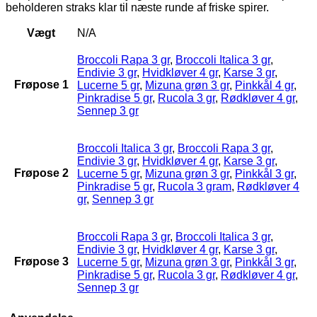
beholderen straks klar til næste runde af friske spirer.
Vægt
N/A
Broccoli Rapa 3 gr
,
Broccoli Italica 3 gr
,
Endivie 3 gr
,
Hvidkløver 4 gr
,
Karse 3 gr
,
Frøpose 1
Lucerne 5 gr
,
Mizuna grøn 3 gr
,
Pinkkål 4 gr
,
Pinkradise 5 gr
,
Rucola 3 gr
,
Rødkløver 4 gr
,
Sennep 3 gr
Broccoli Italica 3 gr
,
Broccoli Rapa 3 gr
,
Endivie 3 gr
,
Hvidkløver 4 gr
,
Karse 3 gr
,
Frøpose 2
Lucerne 5 gr
,
Mizuna grøn 3 gr
,
Pinkkål 3 gr
,
Pinkradise 5 gr
,
Rucola 3 gram
,
Rødkløver 4
gr
,
Sennep 3 gr
Broccoli Rapa 3 gr
,
Broccoli Italica 3 gr
,
Endivie 3 gr
,
Hvidkløver 4 gr
,
Karse 3 gr
,
Frøpose 3
Lucerne 5 gr
,
Mizuna grøn 3 gr
,
Pinkkål 3 gr
,
Pinkradise 5 gr
,
Rucola 3 gr
,
Rødkløver 4 gr
,
Sennep 3 gr