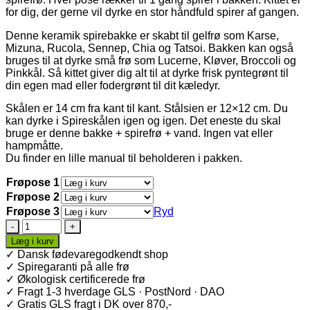
for dig, der gerne vil dyrke en stor håndfuld spirer af gangen.
Denne keramik spirebakke er skabt til gelfrø som Karse,
Mizuna, Rucola, Sennep, Chia og Tatsoi. Bakken kan også
bruges til at dyrke små frø som Lucerne, Kløver, Broccoli og
Pinkkål. Så kittet giver dig alt til at dyrke frisk pyntegrønt til
din egen mad eller fodergrønt til dit kæledyr.
Skålen er 14 cm fra kant til kant. Stålsien er 12×12 cm. Du
kan dyrke i Spireskålen igen og igen. Det eneste du skal
bruge er denne bakke + spirefrø + vand. Ingen vat eller
hampmåtte.
Du finder en lille manual til beholderen i pakken.
Frøpose 1
Frøpose 2
Frøpose 3
Ryd
Keramik
SpireSkål
Læg i kurv
+
✓ Dansk fødevaregodkendt shop
Frø
✓ Spiregaranti på alle frø
antal
✓ Økologisk certificerede frø
✓ Fragt 1-3 hverdage GLS · PostNord · DAO
✓ Gratis GLS fragt i DK over 870,-