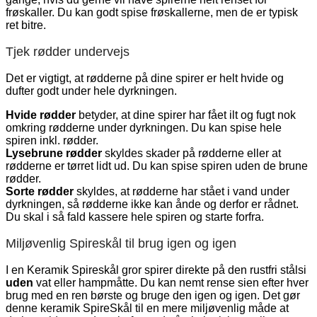
frøskaller. Du kan godt spise frøskallerne, men de er typisk
ret bitre.
Tjek rødder undervejs
Det er vigtigt, at rødderne på dine spirer er helt hvide og
dufter godt under hele dyrkningen.
Hvide rødder
betyder, at dine spirer har fået ilt og fugt nok
omkring rødderne under dyrkningen. Du kan spise hele
spiren inkl. rødder.
Lysebrune rødder
skyldes skader på rødderne eller at
rødderne er tørret lidt ud. Du kan spise spiren uden de brune
rødder.
Sorte rødder
skyldes, at rødderne har stået i vand under
dyrkningen, så rødderne ikke kan ånde og derfor er rådnet.
Du skal i så fald kassere hele spiren og starte forfra.
Miljøvenlig Spireskål til brug igen og igen
I en Keramik Spireskål gror spirer direkte på den rustfri stålsi
uden
vat eller hampmåtte. Du kan nemt rense sien efter hver
brug med en ren børste og bruge den igen og igen. Det gør
denne keramik SpireSkål til en mere miljøvenlig måde at