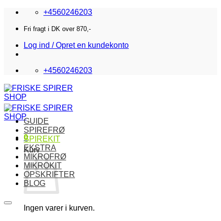
Fortsæt
+4560246203
til
indhold
Fri fragt i DK over 870,-
Log ind / Opret en kundekonto
+4560246203
GUIDE
SPIREFRØ
0
SPIREKIT
EKSTRA
Kurv
MIKROFRØ
MIKROKIT
OPSKRIFTER
BLOG
Ingen varer i kurven.