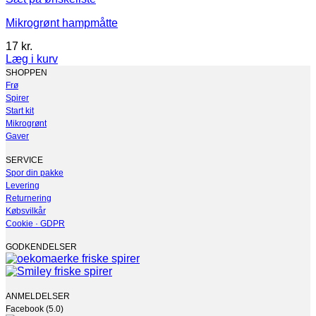
Mikrogrønt hampmåtte
17
kr.
Læg i kurv
Dette
SHOPPEN
vare
Frø
har
Spirer
flere
Start kit
varianter.
Mikrogrønt
Mulighederne
Gaver
kan
vælges
SERVICE
på
Spor din pakke
varesiden
Levering
Returnering
Købsvilkår
Cookie · GDPR
GODKENDELSER
ANMELDELSER
Facebook (5.0)