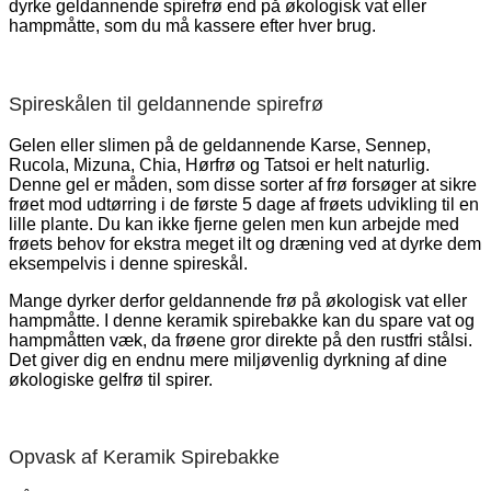
dyrke geldannende spirefrø end på økologisk vat eller
hampmåtte, som du må kassere efter hver brug.
Spireskålen til geldannende spirefrø
Gelen eller slimen på de geldannende Karse, Sennep,
Rucola, Mizuna, Chia, Hørfrø og Tatsoi er helt naturlig.
Denne gel er måden, som disse sorter af frø forsøger at sikre
frøet mod udtørring i de første 5 dage af frøets udvikling til en
lille plante. Du kan ikke fjerne gelen men kun arbejde med
frøets behov for ekstra meget ilt og dræning ved at dyrke dem
eksempelvis i denne spireskål.
Mange dyrker derfor geldannende frø på økologisk vat eller
hampmåtte. I denne keramik spirebakke kan du spare vat og
hampmåtten væk, da frøene gror direkte på den rustfri stålsi.
Det giver dig en endnu mere miljøvenlig dyrkning af dine
økologiske gelfrø til spirer.
Opvask af Keramik Spirebakke