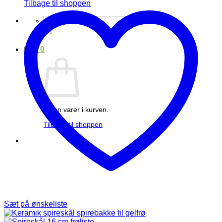
Tilbage til shoppen
Søg
efter:
0
kr.
0
Ingen varer i kurven.
Tilbage til shoppen
Sæt på ønskeliste