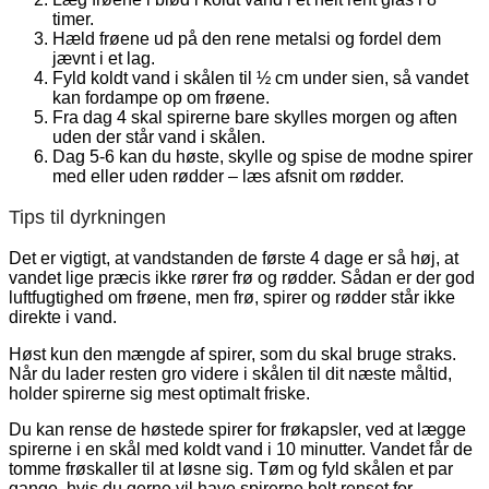
timer.
Hæld frøene ud på den rene metalsi og fordel dem
jævnt i et lag.
Fyld koldt vand i skålen til ½ cm under sien, så vandet
kan fordampe op om frøene.
Fra dag 4 skal spirerne bare skylles morgen og aften
uden der står vand i skålen.
Dag 5-6 kan du høste, skylle og spise de modne spirer
med eller uden rødder – læs afsnit om rødder.
Tips til dyrkningen
Det er vigtigt, at vandstanden de første 4 dage er så høj, at
vandet lige præcis ikke rører frø og rødder. Sådan er der god
luftfugtighed om frøene, men frø, spirer og rødder står ikke
direkte i vand.
Høst kun den mængde af spirer, som du skal bruge straks.
Når du lader resten gro videre i skålen til dit næste måltid,
holder spirerne sig mest optimalt friske.
Du kan rense de høstede spirer for frøkapsler, ved at lægge
spirerne i en skål med koldt vand i 10 minutter. Vandet får de
tomme frøskaller til at løsne sig. Tøm og fyld skålen et par
gange, hvis du gerne vil have spirerne helt renset for