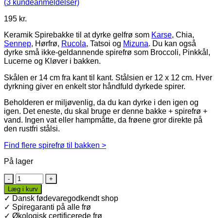
(
3
kundeanmeldelser)
195
kr.
Keramik Spirebakke til at dyrke gelfrø som
Karse
, Chia,
Sennep
, Hørfrø,
Rucola
, Tatsoi og
Mizuna
. Du kan også
dyrke små ikke-geldannende spirefrø som Broccoli, Pinkkål,
Lucerne og Kløver i bakken.
Skålen er 14 cm fra kant til kant. Stålsien er 12 x 12 cm. Hver
dyrkning giver en enkelt stor håndfuld dyrkede spirer.
Beholderen er miljøvenlig, da du kan dyrke i den igen og
igen. Det eneste, du skal bruge er denne bakke + spirefrø +
vand. Ingen vat eller hampmåtte, da frøene gror direkte på
den rustfri stålsi.
Find flere spirefrø til bakken >
På lager
Keramik
Spirebakke
Læg i kurv
12
✓ Dansk fødevaregodkendt shop
cm
✓ Spiregaranti på alle frø
til
✓ Økologisk certificerede frø