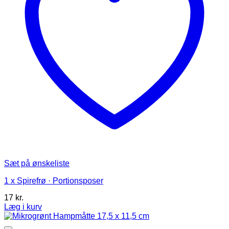
Sæt på ønskeliste
1 x Spirefrø · Portionsposer
17
kr.
Læg i kurv
Dette
vare