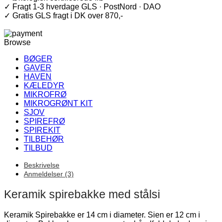
små
✓ Fragt 1-3 hverdage GLS · PostNord · DAO
eller
✓ Gratis GLS fragt i DK over 870,-
geldannende
frø
antal
Browse
BØGER
GAVER
HAVEN
KÆLEDYR
MIKROFRØ
MIKROGRØNT KIT
SJOV
SPIREFRØ
SPIREKIT
TILBEHØR
TILBUD
Beskrivelse
Anmeldelser (3)
Keramik spirebakke med stålsi
Keramik Spirebakke er 14 cm i diameter. Sien er 12 cm i