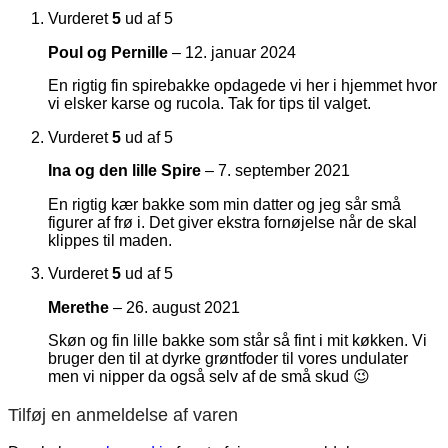
Vurderet
5
ud af 5
Poul og Pernille
–
12. januar 2024
En rigtig fin spirebakke opdagede vi her i hjemmet hvor
vi elsker karse og rucola. Tak for tips til valget.
Vurderet
5
ud af 5
Ina og den lille Spire
–
7. september 2021
En rigtig kær bakke som min datter og jeg sår små
figurer af frø i. Det giver ekstra fornøjelse når de skal
klippes til maden.
Vurderet
5
ud af 5
Merethe
–
26. august 2021
Skøn og fin lille bakke som står så fint i mit køkken. Vi
bruger den til at dyrke grøntfoder til vores undulater
men vi nipper da også selv af de små skud 😉
Tilføj en anmeldelse af varen