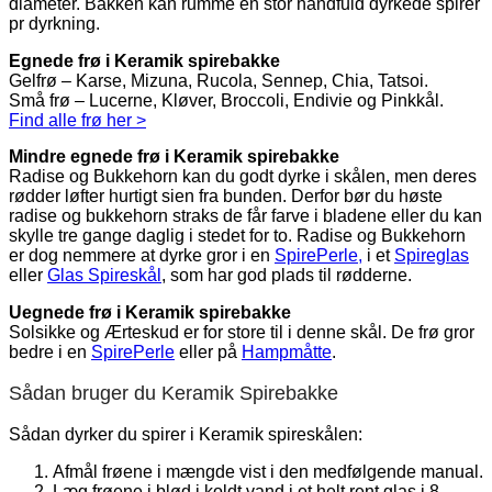
diameter. Bakken kan rumme en stor håndfuld dyrkede spirer
pr dyrkning.
Egnede frø i Keramik spirebakke
Gelfrø – Karse, Mizuna, Rucola, Sennep, Chia, Tatsoi.
Små frø – Lucerne, Kløver, Broccoli, Endivie og Pinkkål.
Find alle frø her >
Mindre egnede frø i Keramik spirebakke
Radise og Bukkehorn kan du godt dyrke i skålen, men deres
rødder løfter hurtigt sien fra bunden. Derfor bør du høste
radise og bukkehorn straks de får farve i bladene eller du kan
skylle tre gange daglig i stedet for to. Radise og Bukkehorn
er dog nemmere at dyrke gror i en
SpirePerle,
i et
Spireglas
eller
Glas Spireskål
, som har god plads til rødderne.
Uegnede frø i Keramik spirebakke
Solsikke og Ærteskud er for store til i denne skål. De frø gror
bedre i en
SpirePerle
eller på
Hampmåtte
.
Sådan bruger du Keramik Spirebakke
Sådan dyrker du spirer i Keramik spireskålen:
Afmål frøene i mængde vist i den medfølgende manual.
Læg frøene i blød i koldt vand i et helt rent glas i 8