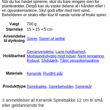
Når du har høstet spirerne, skal du bare rengøre sien for
planterødder. Derpå kan du vaske delene af i hånden eller i
en opvaskemaskine. Skyl godt efter med rent vand.
Beholderen er straks efter klar til næste runde af friske spirer.
Vægt
700 g
Størrelse
15 × 15 × 5 cm
Anvendelse
Spirer
,
Spirer af gelfrø
til dyrkning
Genanvendelig
,
Lang holdbarhed
,
Holdbarhed
Modstandsdygtig mod ridser
,
Nem rengøring
,
Robust
,
Slidstærk
,
Tåler opvaskemaskine
Materiale
Keramik
,
Rustfrit stål
Produkttype
Spirebakke
,
Spirebeholder
,
Spireskål
3 anmeldelser af
Keramik Spirebakke 12 cm til små
eller geldannende frø