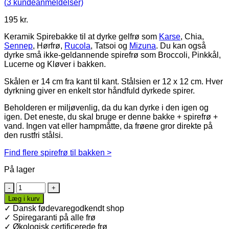
(
3
kundeanmeldelser)
195
kr.
Keramik Spirebakke til at dyrke gelfrø som
Karse
, Chia,
Sennep
, Hørfrø,
Rucola
, Tatsoi og
Mizuna
. Du kan også
dyrke små ikke-geldannende spirefrø som Broccoli, Pinkkål,
Lucerne og Kløver i bakken.
Skålen er 14 cm fra kant til kant. Stålsien er 12 x 12 cm. Hver
dyrkning giver en enkelt stor håndfuld dyrkede spirer.
Beholderen er miljøvenlig, da du kan dyrke i den igen og
igen. Det eneste, du skal bruge er denne bakke + spirefrø +
vand. Ingen vat eller hampmåtte, da frøene gror direkte på
den rustfri stålsi.
Find flere spirefrø til bakken >
På lager
Keramik
Spirebakke
Læg i kurv
12
✓ Dansk fødevaregodkendt shop
cm
✓ Spiregaranti på alle frø
til
✓ Økologisk certificerede frø