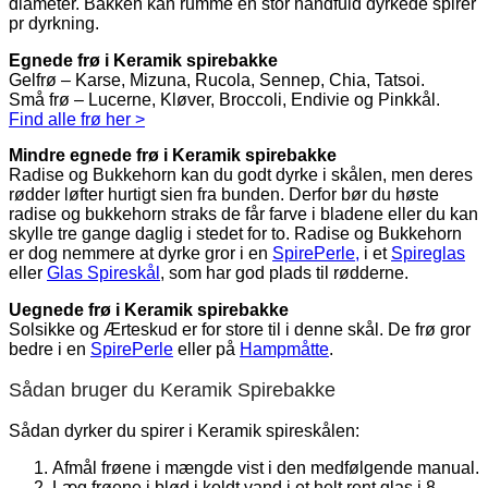
diameter. Bakken kan rumme en stor håndfuld dyrkede spirer
pr dyrkning.
Egnede frø i Keramik spirebakke
Gelfrø – Karse, Mizuna, Rucola, Sennep, Chia, Tatsoi.
Små frø – Lucerne, Kløver, Broccoli, Endivie og Pinkkål.
Find alle frø her >
Mindre egnede frø i Keramik spirebakke
Radise og Bukkehorn kan du godt dyrke i skålen, men deres
rødder løfter hurtigt sien fra bunden. Derfor bør du høste
radise og bukkehorn straks de får farve i bladene eller du kan
skylle tre gange daglig i stedet for to. Radise og Bukkehorn
er dog nemmere at dyrke gror i en
SpirePerle,
i et
Spireglas
eller
Glas Spireskål
, som har god plads til rødderne.
Uegnede frø i Keramik spirebakke
Solsikke og Ærteskud er for store til i denne skål. De frø gror
bedre i en
SpirePerle
eller på
Hampmåtte
.
Sådan bruger du Keramik Spirebakke
Sådan dyrker du spirer i Keramik spireskålen:
Afmål frøene i mængde vist i den medfølgende manual.
Læg frøene i blød i koldt vand i et helt rent glas i 8