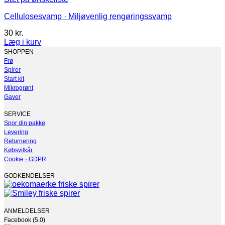
Cellulosesvamp · Miljøvenlig rengøringssvamp
30
kr.
Læg i kurv
Dette
SHOPPEN
vare
Frø
har
Spirer
flere
Start kit
varianter.
Mikrogrønt
Mulighederne
Gaver
kan
vælges
SERVICE
på
Spor din pakke
varesiden
Levering
Returnering
Købsvilkår
Cookie · GDPR
GODKENDELSER
ANMELDELSER
Facebook (5.0)