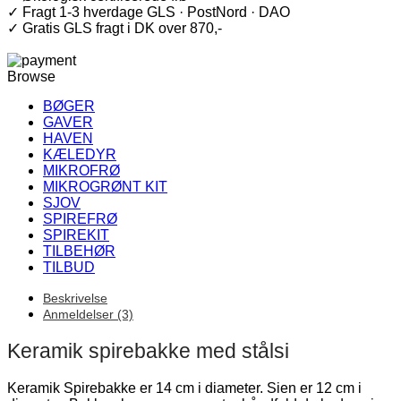
små
✓ Fragt 1-3 hverdage GLS · PostNord · DAO
eller
✓ Gratis GLS fragt i DK over 870,-
geldannende
frø
antal
Browse
BØGER
GAVER
HAVEN
KÆLEDYR
MIKROFRØ
MIKROGRØNT KIT
SJOV
SPIREFRØ
SPIREKIT
TILBEHØR
TILBUD
Beskrivelse
Anmeldelser (3)
Keramik spirebakke med stålsi
Keramik Spirebakke er 14 cm i diameter. Sien er 12 cm i