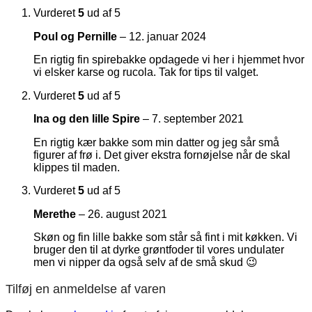
Vurderet
5
ud af 5
Poul og Pernille
–
12. januar 2024
En rigtig fin spirebakke opdagede vi her i hjemmet hvor
vi elsker karse og rucola. Tak for tips til valget.
Vurderet
5
ud af 5
Ina og den lille Spire
–
7. september 2021
En rigtig kær bakke som min datter og jeg sår små
figurer af frø i. Det giver ekstra fornøjelse når de skal
klippes til maden.
Vurderet
5
ud af 5
Merethe
–
26. august 2021
Skøn og fin lille bakke som står så fint i mit køkken. Vi
bruger den til at dyrke grøntfoder til vores undulater
men vi nipper da også selv af de små skud 😉
Tilføj en anmeldelse af varen