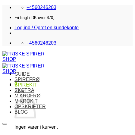
Fortsæt
+4560246203
til
indhold
Fri fragt i DK over 870,-
Log ind / Opret en kundekonto
+4560246203
GUIDE
SPIREFRØ
0
SPIREKIT
EKSTRA
Kurv
MIKROFRØ
MIKROKIT
OPSKRIFTER
BLOG
Ingen varer i kurven.