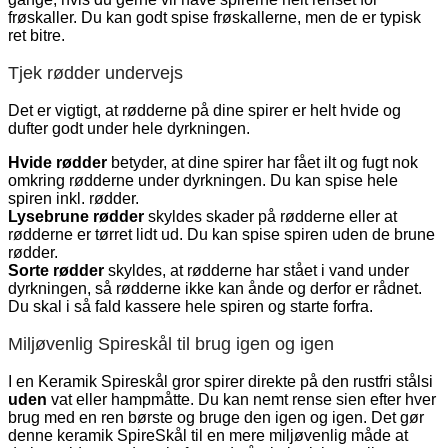
frøskaller. Du kan godt spise frøskallerne, men de er typisk
ret bitre.
Tjek rødder undervejs
Det er vigtigt, at rødderne på dine spirer er helt hvide og
dufter godt under hele dyrkningen.
Hvide rødder
betyder, at dine spirer har fået ilt og fugt nok
omkring rødderne under dyrkningen. Du kan spise hele
spiren inkl. rødder.
Lysebrune rødder
skyldes skader på rødderne eller at
rødderne er tørret lidt ud. Du kan spise spiren uden de brune
rødder.
Sorte rødder
skyldes, at rødderne har stået i vand under
dyrkningen, så rødderne ikke kan ånde og derfor er rådnet.
Du skal i så fald kassere hele spiren og starte forfra.
Miljøvenlig Spireskål til brug igen og igen
I en Keramik Spireskål gror spirer direkte på den rustfri stålsi
uden
vat eller hampmåtte. Du kan nemt rense sien efter hver
brug med en ren børste og bruge den igen og igen. Det gør
denne keramik SpireSkål til en mere miljøvenlig måde at