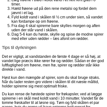
timer.
Hæld frøene ud på den rene metalsi og fordel dem
jævnt i et lag.
Fyld koldt vand i skålen til ½ cm under sien, så vandet
kan fordampe op om frøene.
Fra dag 4 skal spirerne bare skylles morgen og aften
uden der står vand i skålen.
Dag 5-6 kan du høste, skylle og spise de modne spirer
med eller uden rødder – læs afsnit om rødder.
Tips til dyrkningen
Det er vigtigt, at vandstanden de første 4 dage er så høj, at
vandet lige præcis ikke rører frø og rødder. Sådan er der god
luftfugtighed om frøene, men frø, spirer og rødder står ikke
direkte i vand.
Høst kun den mængde af spirer, som du skal bruge straks.
Når du lader resten gro videre i skålen til dit næste måltid,
holder spirerne sig mest optimalt friske.
Du kan rense de høstede spirer for frøkapsler, ved at lægge
spirerne i en skål med koldt vand i 10 minutter. Vandet får de
tomme frøskaller til at løsne sig. Tøm og fyld skålen et par
gange, hvis du gerne vil have spirerne helt renset for