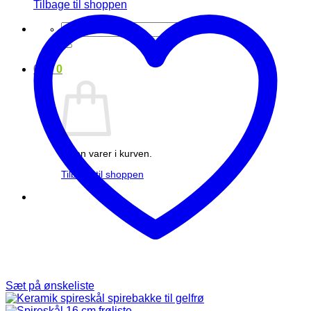
Tilbage til shoppen
Søg
efter:
0
kr.
0
Ingen varer i kurven.
Tilbage til shoppen
Sæt på ønskeliste