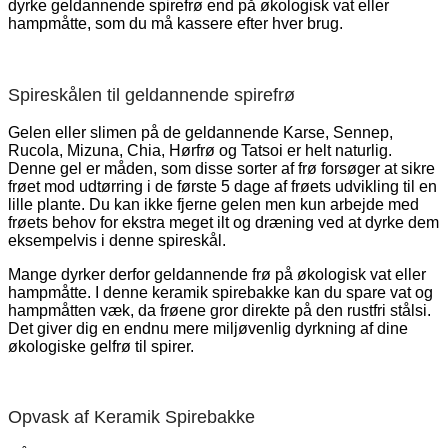
dyrke geldannende spirefrø end på økologisk vat eller
hampmåtte, som du må kassere efter hver brug.
Spireskålen til geldannende spirefrø
Gelen eller slimen på de geldannende Karse, Sennep,
Rucola, Mizuna, Chia, Hørfrø og Tatsoi er helt naturlig.
Denne gel er måden, som disse sorter af frø forsøger at sikre
frøet mod udtørring i de første 5 dage af frøets udvikling til en
lille plante. Du kan ikke fjerne gelen men kun arbejde med
frøets behov for ekstra meget ilt og dræning ved at dyrke dem
eksempelvis i denne spireskål.
Mange dyrker derfor geldannende frø på økologisk vat eller
hampmåtte. I denne keramik spirebakke kan du spare vat og
hampmåtten væk, da frøene gror direkte på den rustfri stålsi.
Det giver dig en endnu mere miljøvenlig dyrkning af dine
økologiske gelfrø til spirer.
Opvask af Keramik Spirebakke