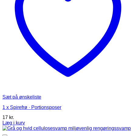
Sæt på ønskeliste
1 x Spirefrø · Portionsposer
17
kr.
Læg i kurv
Dette
vare