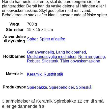
Når du har høstet spirerne, skal du bare rengøre sien for
planterødder. Derpå kan du vaske delene af i hånden eller i
en opvaskemaskine. Skyl godt efter med rent vand.
Beholderen er straks efter klar til næste runde af friske spirer.
Vægt
700 g
Størrelse
15 × 15 × 5 cm
Anvendelse
Spirer
,
Spirer af gelfrø
til dyrkning
Genanvendelig
,
Lang holdbarhed
,
Holdbarhed
Modstandsdygtig mod ridser
,
Nem rengøring
,
Robust
,
Slidstærk
,
Tåler opvaskemaskine
Materiale
Keramik
,
Rustfrit stål
Produkttype
Spirebakke
,
Spirebeholder
,
Spireskål
3 anmeldelser af
Keramik Spirebakke 12 cm til små
eller geldannende frø