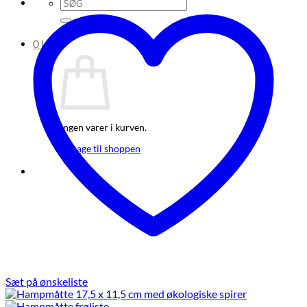
Søg
efter:
0
kr.
0
Ingen varer i kurven.
Tilbage til shoppen
Sæt på ønskeliste