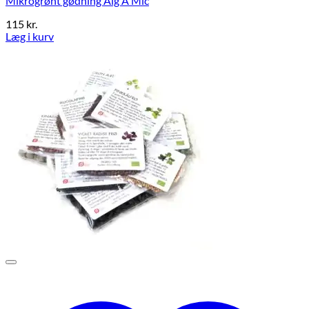
Mikrogrønt gødning Alg A Mic
115
kr.
Læg i kurv