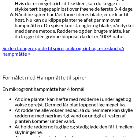
Hvis der er meget tørt i dit køkken, kan du lægge et
stykke tørt bagepapir løst over frøene de første 3-4 dage.
Når dine spirer har fået farve i deres blade, er de klar til
høst. Nu kan du klippe planterne af et par mm over
hampmåtten. Du spiser kun stængler og blade, når dyrket
med denne metode. Rødderne og den brugte måtte, kan
du lægge i den grønne biopose, da det er 100% natur.
Se den længere guide til spirer, mikrogrønt og ærteskud på
hampmåtte >
Formålet med Hampmåtte til spirer
En mikrogrønt hampmåtte har 4 formål:
At dine planter kan hæfte med rødderne i underlaget og
vokse oprejst. Dermed får bladtoppene lige meget lys.
At rødderne alle vokser nedad, så du nemmere kan skylle
rødderne med næringsrigt vand og undgå at resten af
planten kommer under vand.
At holde rødderne fugtige og stadig lade den få ilt mellem
skylningerne.