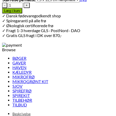
Hampmåtte
til
Læg i kurv
Ærteskud
✓ Dansk fødevaregodkendt shop
+
✓ Spiregaranti på alle frø
Spirer
✓ Økologisk certificerede frø
med
✓ Fragt 1-3 hverdage GLS · PostNord · DAO
blade
✓ Gratis GLS fragt i DK over 870,-
antal
Browse
BØGER
GAVER
HAVEN
KÆLEDYR
MIKROFRØ
MIKROGRØNT KIT
SJOV
SPIREFRØ
SPIREKIT
TILBEHØR
TILBUD
Beskrivelse