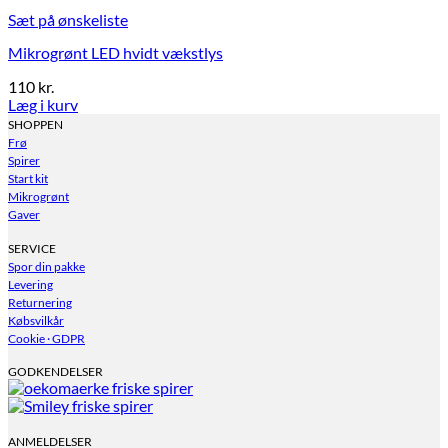
Sæt på ønskeliste
Mikrogrønt LED hvidt vækstlys
110
kr.
Læg i kurv
SHOPPEN
Frø
Spirer
Start kit
Mikrogrønt
Gaver
SERVICE
Spor din pakke
Levering
Returnering
Købsvilkår
Cookie · GDPR
GODKENDELSER
ANMELDELSER