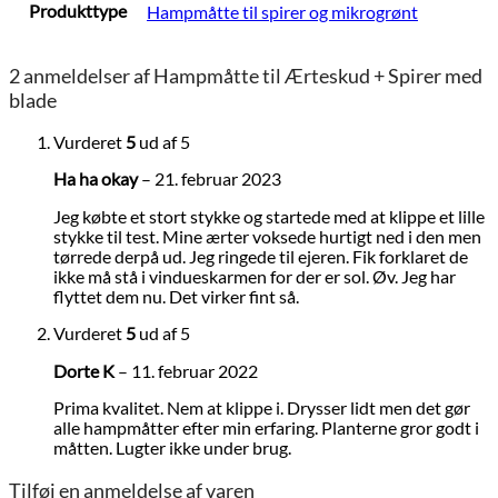
Produkttype
Hampmåtte til spirer og mikrogrønt
2 anmeldelser af
Hampmåtte til Ærteskud + Spirer med
blade
Vurderet
5
ud af 5
Ha ha okay
–
21. februar 2023
Jeg købte et stort stykke og startede med at klippe et lille
stykke til test. Mine ærter voksede hurtigt ned i den men
tørrede derpå ud. Jeg ringede til ejeren. Fik forklaret de
ikke må stå i vindueskarmen for der er sol. Øv. Jeg har
flyttet dem nu. Det virker fint så.
Vurderet
5
ud af 5
Dorte K
–
11. februar 2022
Prima kvalitet. Nem at klippe i. Drysser lidt men det gør
alle hampmåtter efter min erfaring. Planterne gror godt i
måtten. Lugter ikke under brug.
Tilføj en anmeldelse af varen