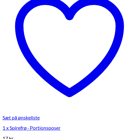
Sæt på ønskeliste
1 x Spirefrø · Portionsposer
17
kr.