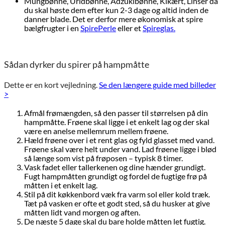
Mungbønne, Uridbønne, Adzukibønne, Kikært, Linser da
du skal høste dem efter kun 2-3 dage og altid inden de
danner blade. Det er derfor mere økonomisk at spire
bælgfrugter i en
SpirePerle
eller et
Spireglas.
Sådan dyrker du spirer på hampmåtte
Dette er en kort vejledning.
Se den længere guide med billeder
>
Afmål frømængden, så den passer til størrelsen på din
hampmåtte. Frøene skal ligge i et enkelt lag og der skal
være en anelse mellemrum mellem frøene.
Hæld frøene over i et rent glas og fyld glasset med vand.
Frøene skal være helt under vand. Lad frøene ligge i blød
så længe som vist på frøposen – typisk 8 timer.
Vask fadet eller tallerkenen og dine hænder grundigt.
Fugt hampmåtten grundigt og fordel de fugtige frø på
måtten i et enkelt lag.
Stil på dit køkkenbord væk fra varm sol eller kold træk.
Tæt på vasken er ofte et godt sted, så du husker at give
måtten lidt vand morgen og aften.
De næste 5 dage skal du bare holde måtten let fugtig.