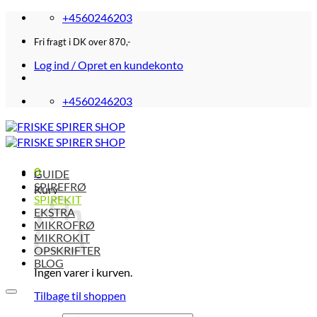
Fortsæt
+4560246203
til
indhold
Fri fragt i DK over 870,-
Log ind / Opret en kundekonto
+4560246203
0
GUIDE
SPIREFRØ
Kurv
SPIREKIT
EKSTRA
MIKROFRØ
MIKROKIT
OPSKRIFTER
BLOG
Ingen varer i kurven.
Tilbage til shoppen