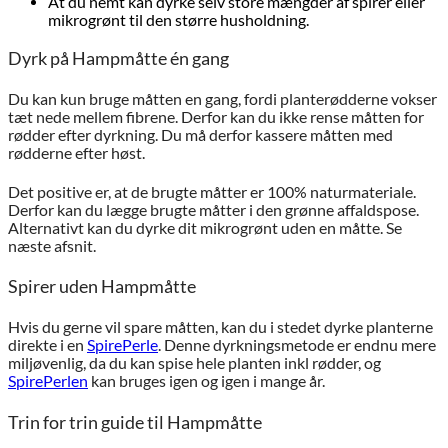
At du nemt kan dyrke selv store mængder af spirer eller
mikrogrønt til den større husholdning.
Dyrk på Hampmåtte én gang
Du kan kun bruge måtten en gang, fordi planterødderne vokser
tæt nede mellem fibrene. Derfor kan du ikke rense måtten for
rødder efter dyrkning. Du må derfor kassere måtten med
rødderne efter høst.
Det positive er, at de brugte måtter er 100% naturmateriale.
Derfor kan du lægge brugte måtter i den grønne affaldspose.
Alternativt kan du dyrke dit mikrogrønt uden en måtte. Se
næste afsnit.
Spirer uden Hampmåtte
Hvis du gerne vil spare måtten, kan du i stedet dyrke planterne
direkte i en
SpirePerle
. Denne dyrkningsmetode er endnu mere
miljøvenlig, da du kan spise hele planten inkl rødder, og
SpirePerlen
kan bruges igen og igen i mange år.
Trin for trin guide til Hampmåtte