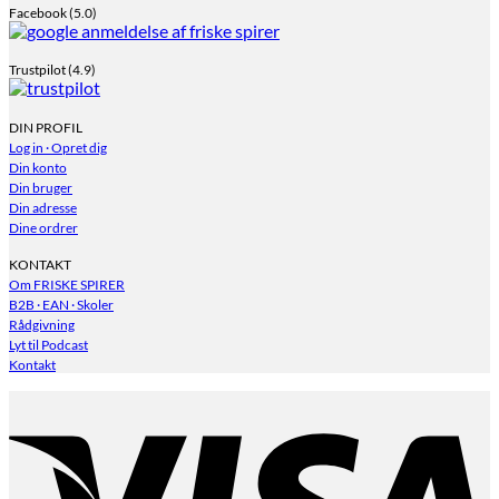
Facebook (5.0)
Trustpilot (4.9)
DIN PROFIL
Log in · Opret dig
Din konto
Din bruger
Din adresse
Dine ordrer
KONTAKT
Om FRISKE SPIRER
B2B · EAN · Skoler
Rådgivning
Lyt til Podcast
Kontakt
V