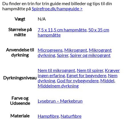
Du finder en trin for trin guide med billeder og tips til din
hampmåtte på
Spirefroe.dk/hampguide >
Vægt
N/A
Størrelse på
7,5 x 11,5 cm hampmåtte
,
50 x 35 cm
måtte
hampmåtte
Anvendelse til
Microgreens
,
Mikrogrønt
,
Mikrogrønt
dyrkning
dyrkning
,
Spirer
,
Spirer og mikrogrønt
Nem til mikrogrønt
,
Nem til spirer
,
Kræver
ingen erfaring
,
Egnet for begyndere
,
Nem
Dyrkningsniveau
dyrkning
,
God for nybegyndere
,
Middel
,
Middelnem dyrkning
Farve og
Lysebrun – Mørkebrun
Udseende
Materiale
Hampfibre
,
Naturfibre