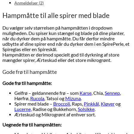
Anmeldelser (2)
Hampmåtte til alle spirer med blade
Du vælger selv størrelsen på hampmåtten i dropdown
muligheden. Du spiser kun stængel og blade på dine planter,
når du dyrker dem på hampmåtte. Du får derfor mindre
udbytte af dine spirer end når du dyrker dem i en SpirePerle, et
Spireglas eller en Spireskål.
Hampmåtten er derimod specielt god til dyrkning af store
mængder spirer, Ærteskud eller det store mikrogrønt.
Gode frø til hampmåtte
Gode frø til hampmåtte:
Gelfrø – geldannende frø – som
Karse
, Chia,
Sennep
,
Hørfrø,
Rucola
, Tatsoi og
Mizuna
.
Spirer med blade –
Broccoli
, Raps,
Pinkkål
,
Kløver
og
Lucerne,
Radise og Bukkehorn,
Solsikke
.
Ærteskud og Mikrogrønt af enhver sort.
Uegnede frø til hampmåtten: