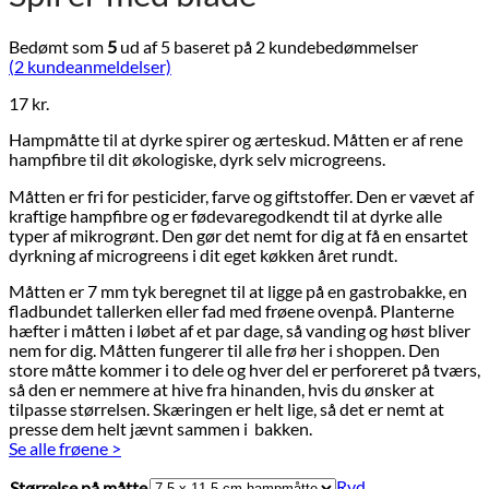
Bedømt som
5
ud af 5 baseret på
2
kundebedømmelser
(
2
kundeanmeldelser)
17
kr.
Hampmåtte til at dyrke spirer og ærteskud. Måtten er af rene
hampfibre til dit økologiske, dyrk selv microgreens.
Måtten er fri for pesticider, farve og giftstoffer. Den er vævet af
kraftige hampfibre og er fødevaregodkendt til at dyrke alle
typer af mikrogrønt. Den gør det nemt for dig at få en ensartet
dyrkning af microgreens i dit eget køkken året rundt.
Måtten er 7 mm tyk beregnet til at ligge på en gastrobakke, en
fladbundet tallerken eller fad med frøene ovenpå. Planterne
hæfter i måtten i løbet af et par dage, så vanding og høst bliver
nem for dig. Måtten fungerer til alle frø her i shoppen. Den
store måtte kommer i to dele og hver del er perforeret på tværs,
så den er nemmere at hive fra hinanden, hvis du ønsker at
tilpasse størrelsen. Skæringen er helt lige, så det er nemt at
presse dem helt jævnt sammen i bakken.
Se alle frøene >
Ryd
Størrelse på måtte