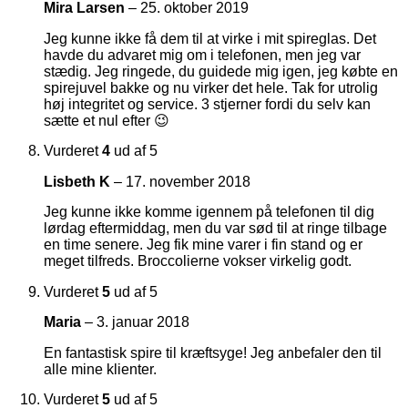
Mira Larsen
–
25. oktober 2019
Jeg kunne ikke få dem til at virke i mit spireglas. Det
havde du advaret mig om i telefonen, men jeg var
stædig. Jeg ringede, du guidede mig igen, jeg købte en
spirejuvel bakke og nu virker det hele. Tak for utrolig
høj integritet og service. 3 stjerner fordi du selv kan
sætte et nul efter 😉
Vurderet
4
ud af 5
Lisbeth K
–
17. november 2018
Jeg kunne ikke komme igennem på telefonen til dig
lørdag eftermiddag, men du var sød til at ringe tilbage
en time senere. Jeg fik mine varer i fin stand og er
meget tilfreds. Broccolierne vokser virkelig godt.
Vurderet
5
ud af 5
Maria
–
3. januar 2018
En fantastisk spire til kræftsyge! Jeg anbefaler den til
alle mine klienter.
Vurderet
5
ud af 5