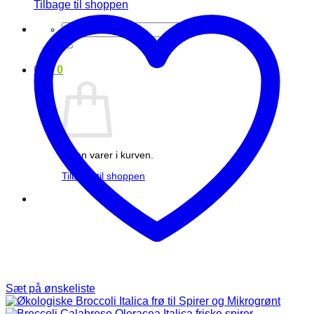
Tilbage til shoppen
Søg
efter:
0
kr.
0
Ingen varer i kurven.
Tilbage til shoppen
Sæt på ønskeliste