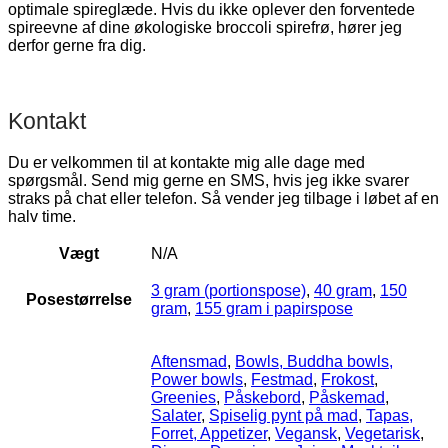
optimale spireglæde. Hvis du ikke oplever den forventede
spireevne af dine økologiske broccoli spirefrø, hører jeg
derfor gerne fra dig.
Kontakt
Du er velkommen til at kontakte mig alle dage med
spørgsmål. Send mig gerne en SMS, hvis jeg ikke svarer
straks på chat eller telefon. Så vender jeg tilbage i løbet af en
halv time.
Vægt
N/A
3 gram (portionspose)
,
40 gram
,
150
Posestørrelse
gram
,
155 gram i papirspose
Aftensmad
,
Bowls, Buddha bowls,
Power bowls
,
Festmad
,
Frokost
,
Greenies
,
Påskebord
,
Påskemad
,
Salater
,
Spiselig pynt på mad
,
Tapas,
Forret, Appetizer
,
Vegansk
,
Vegetarisk
,