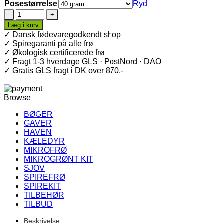
Posestørrelse
Ryd
Broccolispirer
·
Læg i kurv
Italica
✓ Dansk fødevaregodkendt shop
·
✓ Spiregaranti på alle frø
Økologiske
✓ Økologisk certificerede frø
spirefrø
✓ Fragt 1-3 hverdage GLS · PostNord · DAO
antal
✓ Gratis GLS fragt i DK over 870,-
Browse
BØGER
GAVER
HAVEN
KÆLEDYR
MIKROFRØ
MIKROGRØNT KIT
SJOV
SPIREFRØ
SPIREKIT
TILBEHØR
TILBUD
Beskrivelse