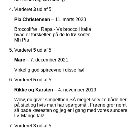
Vurderet
3
ud af 5
Pia Christensen
–
11. marts 2023
Broccolifrø · Rapa · Vs broccoli Italia
hvad er forskellen på de to frø sorter.
Mh Pia
Vurderet
5
ud af 5
Marc
–
7. december 2021
Virkelig god spireevne i disse frø!
Vurderet
5
ud af 5
Rikke og Karsten
–
4. november 2019
Wow, du giver simpelthen SÅ meget service både her
på sitet og hvis man har spørgsmål. Frøene gror nemt
så både kæresten og jeg er i gang med vores sundere
liv. Mange tak!
Vurderet
3
ud af 5