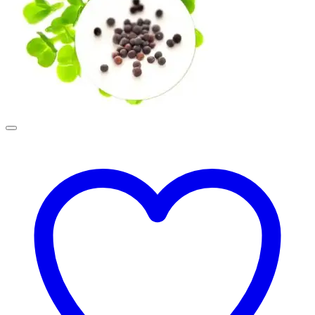
på
varesiden