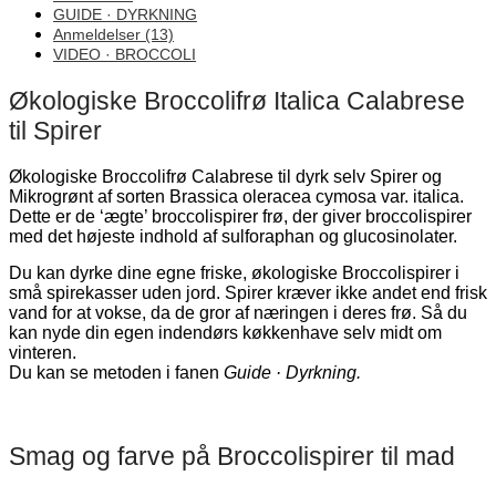
GUIDE · DYRKNING
Anmeldelser (13)
VIDEO · BROCCOLI
Økologiske Broccolifrø Italica Calabrese
til Spirer
Økologiske Broccolifrø Calabrese til dyrk selv Spirer og
Mikrogrønt af sorten Brassica oleracea cymosa var. italica.
Dette er de ‘ægte’ broccolispirer frø, der giver broccolispirer
med det højeste indhold af sulforaphan og glucosinolater.
Du kan dyrke dine egne friske, økologiske Broccolispirer i
små spirekasser uden jord. Spirer kræver ikke andet end frisk
vand for at vokse, da de gror af næringen i deres frø. Så du
kan nyde din egen indendørs køkkenhave selv midt om
vinteren.
Du kan se metoden i fanen
Guide · Dyrkning.
Smag og farve på Broccolispirer til mad