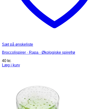
Sæt på ønskeliste
Broccolispirer · Rapa · Økologiske spirefrø
40
kr.
Læg i kurv
Dette
vare
har
flere
varianter.
Mulighederne
kan
vælges
på
varesiden