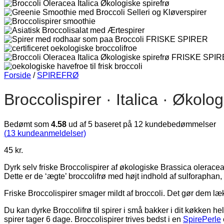
Forside
/
SPIREFRØ
Broccolispirer · Italica · Økolo
Bedømt som
4.58
ud af 5 baseret på
12
kundebedømmelser
(
13
kundeanmeldelser)
45
kr.
Dyrk selv friske Broccolispirer af økologiske Brassica oleracea i
Dette er de ‘ægte’ broccolifrø med højt indhold af sulforaphan,
Friske Broccolispirer smager mildt af broccoli. Det gør dem læ
Du kan dyrke Broccolifrø til spirer i små bakker i dit køkken h
spirer tager 6 dage. Broccolispirer trives bedst i en
SpirePerle