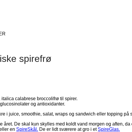
giske spirefrø
talica calabrese broccolifrø til spirer.
 glucosinolater og antioxidanter.
kre i juice, smoothie, salat, wraps og sandwich eller topping p
ele året. De skal kun skylles med koldt vand morgen og aften, da 
eller en
SpireSkål.
De er lidt sværere at gro i et
SpireGlas.