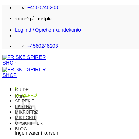
Fortsæt
+4560246203
til
indhold
⭐️⭐️⭐️⭐️⭐️ på Trustpilot
Log ind / Opret en kundekonto
+4560246203
0
GUIDE
SPIREFRØ
Kurv
SPIREKIT
EKSTRA
MIKROFRØ
MIKROKIT
OPSKRIFTER
BLOG
Ingen varer i kurven.