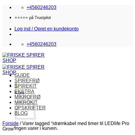
Fortsæt
+4560246203
til
indhold
⭐️⭐️⭐️⭐️⭐️ på Trustpilot
Log ind / Opret en kundekonto
+4560246203
GUIDE
SPIREFRØ
0
SPIREKIT
EKSTRA
Kurv
MIKROFRØ
MIKROKIT
OPSKRIFTER
BLOG
Forside
/
Varer tagged “strømkabel med timer til LEDlife Pro
Ingen varer i kurven.
Grow”