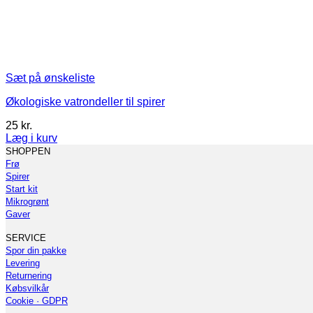
Sæt på ønskeliste
Økologiske vatrondeller til spirer
25
kr.
Læg i kurv
SHOPPEN
Frø
Spirer
Start kit
Mikrogrønt
Gaver
SERVICE
Spor din pakke
Levering
Returnering
Købsvilkår
Cookie · GDPR