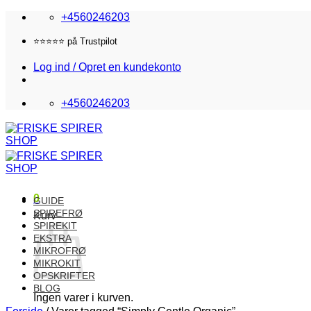
Fortsæt
+4560246203
til
indhold
Fri fragt i DK over 870,-
Log ind / Opret en kundekonto
+4560246203
0
GUIDE
SPIREFRØ
Kurv
SPIREKIT
EKSTRA
MIKROFRØ
MIKROKIT
OPSKRIFTER
BLOG
Ingen varer i kurven.
Forside
/
Varer tagged “Simply Gentle Organic”