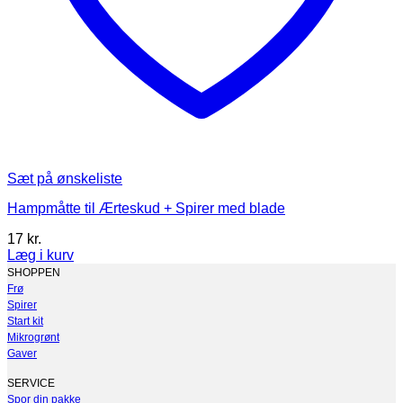
Sæt på ønskeliste
Hampmåtte til Ærteskud + Spirer med blade
17
kr.
Læg i kurv
Dette
SHOPPEN
vare
Frø
har
Spirer
flere
Start kit
varianter.
Mikrogrønt
Mulighederne
Gaver
kan
vælges
SERVICE
på
Spor din pakke