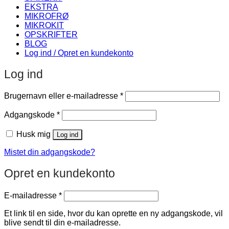
EKSTRA
MIKROFRØ
MIKROKIT
OPSKRIFTER
BLOG
Log ind / Opret en kundekonto
Log ind
Påkrævet
Brugernavn eller e-mailadresse
*
Påkrævet
Adgangskode
*
Husk mig
Log ind
Mistet din adgangskode?
Opret en kundekonto
Påkrævet
E-mailadresse
*
Et link til en side, hvor du kan oprette en ny adgangskode, vil
blive sendt til din e-mailadresse.