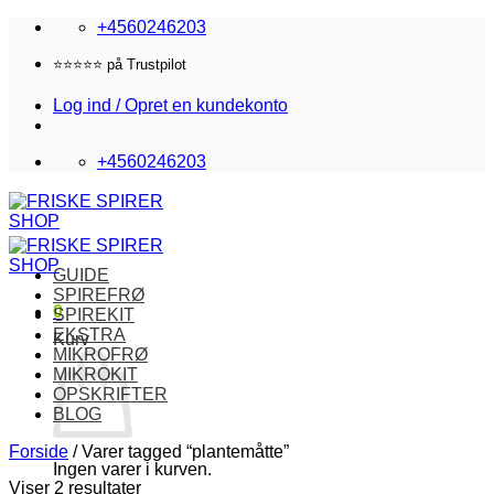
Fortsæt
+4560246203
til
indhold
Fri fragt i DK over 870,-
Log ind / Opret en kundekonto
+4560246203
GUIDE
SPIREFRØ
0
SPIREKIT
EKSTRA
Kurv
MIKROFRØ
MIKROKIT
OPSKRIFTER
BLOG
Forside
/
Varer tagged “plantemåtte”
Ingen varer i kurven.
Viser 2 resultater