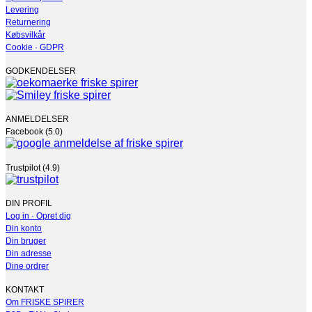
varesiden
Levering
Returnering
Købsvilkår
Cookie · GDPR
GODKENDELSER
ANMELDELSER
Facebook (5.0)
Trustpilot (4.9)
DIN PROFIL
Log in · Opret dig
Din konto
Din bruger
Din adresse
Dine ordrer
KONTAKT
Om FRISKE SPIRER
B2B · EAN · Skoler